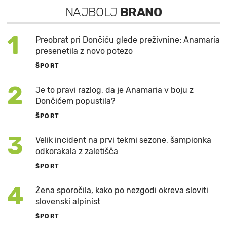
NAJBOLJ
BRANO
1
Preobrat pri Dončiću glede preživnine: Anamaria
presenetila z novo potezo
ŠPORT
2
Je to pravi razlog, da je Anamaria v boju z
Dončićem popustila?
ŠPORT
3
Velik incident na prvi tekmi sezone, šampionka
odkorakala z zaletišča
ŠPORT
4
Žena sporočila, kako po nezgodi okreva sloviti
slovenski alpinist
ŠPORT