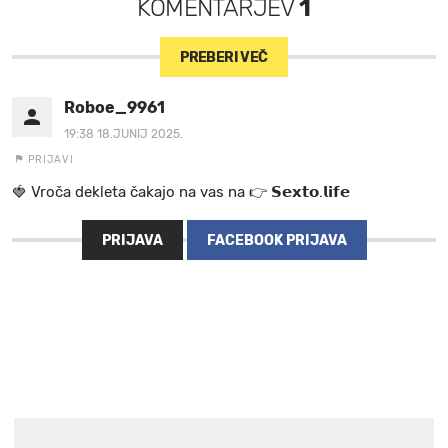
KOMENTARJEV
1
PREBERI VEČ
Roboe_9961
19:38 18.JUNIJ 2025.
PRIJAVI
🍓 V r o č a d e k l e t a ča k a jo na va s n a 👉 𝗦𝗲𝘅𝘁𝗼.𝗹𝗶𝗳𝗲
PRIJAVA
FACEBOOK PRIJAVA