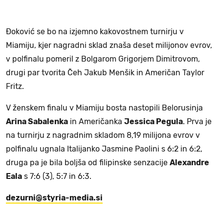
Đoković se bo na izjemno kakovostnem turnirju v
Miamiju, kjer nagradni sklad znaša deset milijonov evrov,
v polfinalu pomeril z Bolgarom Grigorjem Dimitrovom,
drugi par tvorita Čeh Jakub Menšik in Američan Taylor
Fritz.
V ženskem finalu v Miamiju bosta nastopili Belorusinja
Arina Sabalenka
in Američanka
Jessica Pegula
. Prva je
na turnirju z nagradnim skladom 8,19 milijona evrov v
polfinalu ugnala Italijanko Jasmine Paolini s 6:2 in 6:2,
druga pa je bila boljša od filipinske senzacije
Alexandre
Eala
s 7:6 (3), 5:7 in 6:3.
dezurni@styria-media.si