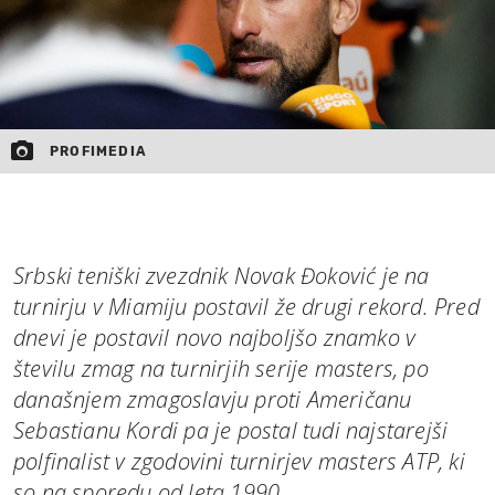
PROFIMEDIA
Srbski teniški zvezdnik Novak Đoković je na
turnirju v Miamiju postavil že drugi rekord. Pred
dnevi je postavil novo najboljšo znamko v
številu zmag na turnirjih serije masters, po
današnjem zmagoslavju proti Američanu
Sebastianu Kordi pa je postal tudi najstarejši
polfinalist v zgodovini turnirjev masters ATP, ki
so na sporedu od leta 1990.