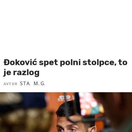
MOJ SANJ
Đoković spet polni stolpce, to
je razlog
STA
M. G.
AVTOR
,