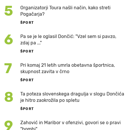
5
Organizatorji Toura našli način, kako streti
Pogačarja?
ŠPORT
6
Pa se je le oglasil Dončić: "Vzel sem si pavzo,
zdaj pa ..."
ŠPORT
7
Pri komaj 21 letih umrla obetavna športnica,
skupnost zavita v črno
ŠPORT
8
Ta poteza slovenskega dragulja v slogu Dončića
je hitro zaokrožila po spletu
ŠPORT
9
Zahović in Maribor v ofenzivi, govori se o pravi
"bombi"