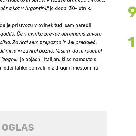
gačna kot v Argentini,''
je dodal 30-letnik.
 da je pri uvozu v ovinek tudi sam naredil
e zgodilo. Če v ovinku preveč obremeniš zavoro,
cikla. Zaviral sem prepozno in šel predaleč.
dil mi je in zaviral pozno. Mislim, da ni reagiral
izognil,''
je pojasnil Italijan, ki se namesto s
i oder lahko pohvali le z drugim mestom na