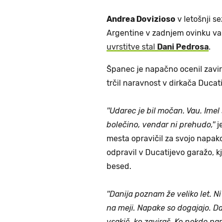
Andrea Dovizioso
v letošnji s
Argentine v zadnjem ovinku van
uvrstitve stal
Dani Pedrosa
.
Španec je napačno ocenil zavira
trčil naravnost v dirkača Ducati
''Udarec je bil močan. Vau. Imel
bolečino, vendar ni prehudo,''
j
mesta opravičil za svojo napak
odpravil v Ducatijevo garažo, k
besed.
''Danija poznam že veliko let. Ni
na meji. Napake so dogajajo. Da
vsakič, ko zaviraš. Ko nekdo na