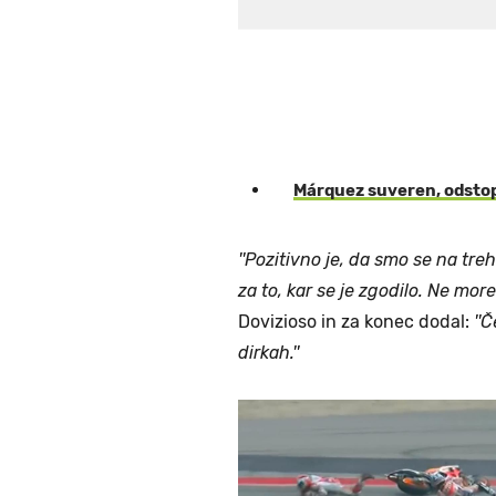
Márquez suveren, odstop
''Pozitivno je, da smo se na treh
za to, kar se je zgodilo. Ne mor
Dovizioso in za konec dodal:
''
dirkah.''