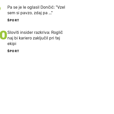
9
Pa se je le oglasil Dončić: "Vzel
sem si pavzo, zdaj pa ..."
ŠPORT
10
Sloviti insider razkriva: Roglič
naj bi kariero zaključil pri tej
ekipi
ŠPORT