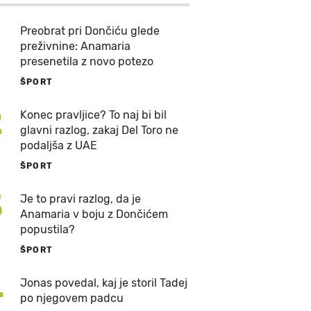
Preobrat pri Dončiću glede
preživnine: Anamaria
presenetila z novo potezo
ŠPORT
2
Konec pravljice? To naj bi bil
glavni razlog, zakaj Del Toro ne
podaljša z UAE
ŠPORT
3
Je to pravi razlog, da je
Anamaria v boju z Dončićem
popustila?
ŠPORT
4
Jonas povedal, kaj je storil Tadej
po njegovem padcu