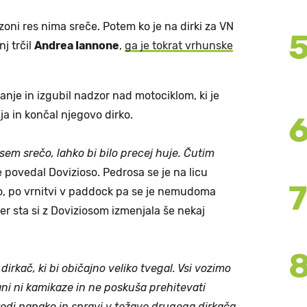
ezoni res nima sreče. Potem ko je na dirki za VN
j trčil
Andrea Iannone
,
ga je tokrat vrhunske
nje in izgubil nadzor nad motociklom, ki je
ja in končal njegovo dirko.
 sem srečo, lahko bi bilo precej huje. Čutim
e povedal Dovizioso. Pedrosa se je na licu
o, po vrnitvi v paddock pa se je nemudoma
jer sta si z Doviziosom izmenjala še nekaj
 dirkač, ki bi običajno veliko tvegal. Vsi vozimo
ni ni kamikaze in ne poskuša prehitevati
redi napako in spravi v težave drugega dirkača,