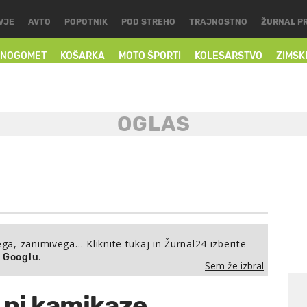
VJE
AVTO
POPOTNIK
POD STREHO
TRAJNOSTNO
ŽURNAL P
NOGOMET
KOŠARKA
MOTO ŠPORTI
KOLESARSTVO
ZIMSK
ega, zanimivega… Kliknite tukaj in Žurnal24 izberite
.
a Googlu
Sem že izbral
 ni kamikaze