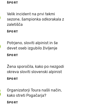
ŠPORT
5
Velik incident na prvi tekmi
sezone, šampionka odkorakala z
zaletišča
ŠPORT
6
Potrjeno, sloviti alpinist in še
devet oseb izgubilo življenje
ŠPORT
7
Žena sporočila, kako po nezgodi
okreva sloviti slovenski alpinist
ŠPORT
8
Organizatorji Toura našli način,
kako streti Pogačarja?
ŠPORT