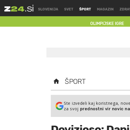
SLOVENIJA
SVET
ŠPORT
MAGAZIN
ZDRA
OLIMPIJSKE IGRE
ŠPORT
Ste izvedeli kaj koristnega, nov
za svoj
prednostni vir novic n
Dovizioso: Dani