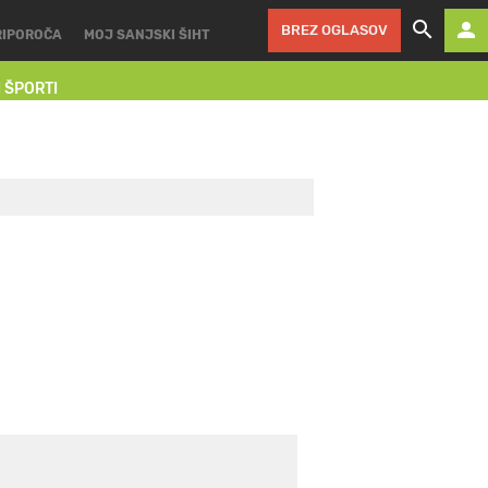
BREZ OGLASOV
RIPOROČA
MOJ SANJSKI ŠIHT
I ŠPORTI