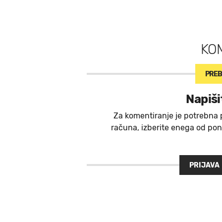
KO
PREB
Napiši
Za komentiranje je potrebna 
računa, izberite enega od ponu
PRIJAVA