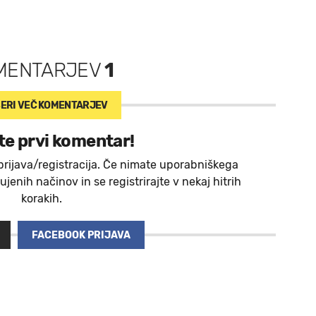
MENTARJEV
1
ERI VEČ
KOMENTARJEV
te prvi komentar!
prijava/registracija. Če nimate uporabniškega
jenih načinov in se registrirajte v nekaj hitrih
korakih.
FACEBOOK PRIJAVA