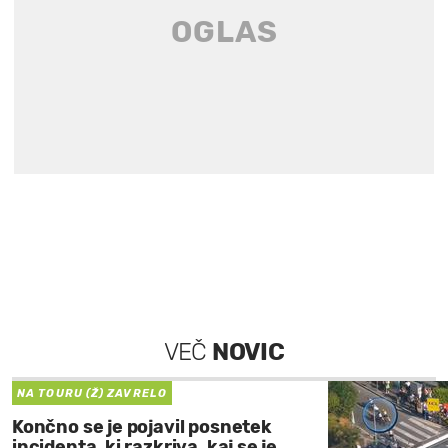
VEČ
NOVIC
NA TOURU (Ž) ZAVRELO
Končno se je pojavil posnetek
incidenta, ki razkriva, kaj se je