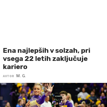
MOJ SANJ
Ena najlepših v solzah, pri
vsega 22 letih zaključuje
kariero
M. G.
AVTOR