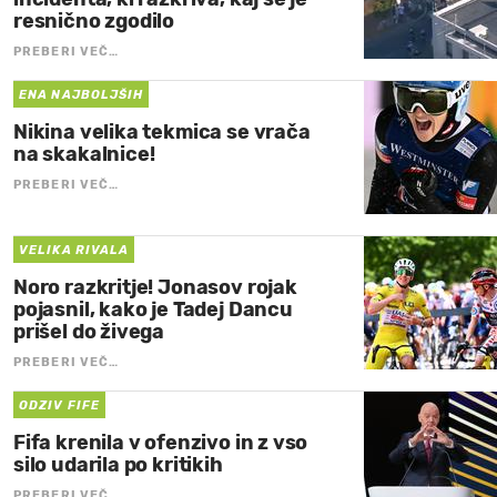
resnično zgodilo
PREBERI VEČ…
ENA NAJBOLJŠIH
Nikina velika tekmica se vrača
na skakalnice!
PREBERI VEČ…
VELIKA RIVALA
Noro razkritje! Jonasov rojak
pojasnil, kako je Tadej Dancu
prišel do živega
PREBERI VEČ…
ODZIV FIFE
Fifa krenila v ofenzivo in z vso
silo udarila po kritikih
PREBERI VEČ…