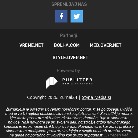
SPREMLJAJ NAS
Partnerji:
VREME.NET
BOLHA.COM
MED.OVER.NET
STYLE.OVER.NET
Powered by:
Copyright 2026. Zurnal24 |
Styria Media si
Žurnal24.si je osrednji slovenski novičarski portal, ki se po dosegu uvršča
med prve tri najbolj obiskane slovenske spletne strani. Žurnal24 je mesto,
kjer lahko prebirate aktualne, ekskluzivne, domače, tuje in slovenske
novice. Naši novinarji se pri svojem delu najstrožje držijo novinarskega
kodeksa in informacije striktno preverjajo. Navajajo vire, kar žal ni praksa v
slovenskem medijskem prostoru in dajejo v svojih novicah prostor vsem,
ne glede na politično ali kakršno koli drugo pripadnost.
... Preberi več