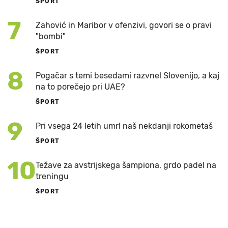
ŠPORT
7
Zahović in Maribor v ofenzivi, govori se o pravi
"bombi"
ŠPORT
8
Pogačar s temi besedami razvnel Slovenijo, a kaj
na to porečejo pri UAE?
ŠPORT
9
Pri vsega 24 letih umrl naš nekdanji rokometaš
ŠPORT
10
Težave za avstrijskega šampiona, grdo padel na
treningu
ŠPORT