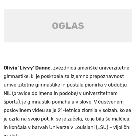
Olivia 'Livvy' Dunne
, zvezdnica ameriške univerzitetne
gimnastike, ki je poskrbela za izjemno prepoznavnost
univerzitetne gimnastike in postala pionirka v obdobju
NIL (pravice do imena in podobe) v univerzitetnem
športu), je gimnastiki pomahala v slovo. V čustvenem
poslovilnem videu se je 21-letnica zlomila v solzah, ko se
je ozrla na svojo pot, ki se je začela, ko je bila še malčica,
in končala v barvah Univerze v Louisiani (LSU) – vijolični
in zlati.