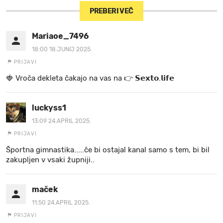
PREBERI VEČ
Mariaoe_7496
18:00 18.JUNIJ 2025.
PRIJAVI
🍓 V r o č a d e k l e t a ča k a jo na va s n a 👉 𝗦𝗲𝘅𝘁𝗼.𝗹𝗶𝗳𝗲
luckyss1
13:09 24.APRIL 2025.
PRIJAVI
Športna gimnastika.....če bi ostajal kanal samo s tem, bi bil
zakupljen v vsaki župniji..
maček
11:50 24.APRIL 2025.
PRIJAVI