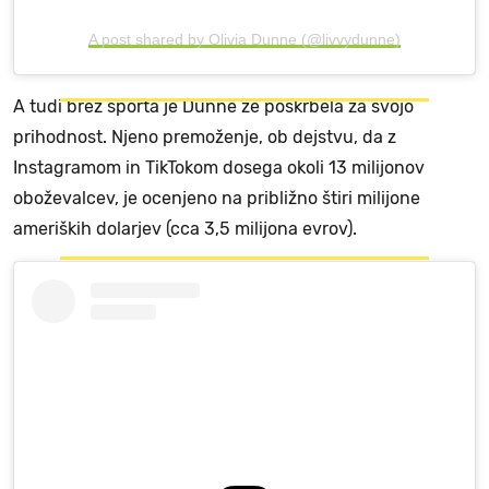
A post shared by Olivia Dunne (@livvydunne)
A tudi brez športa je Dunne že poskrbela za svojo
prihodnost. Njeno premoženje, ob dejstvu, da z
Instagramom in TikTokom dosega okoli 13 milijonov
oboževalcev, je ocenjeno na približno štiri milijone
ameriških dolarjev (cca 3,5 milijona evrov).