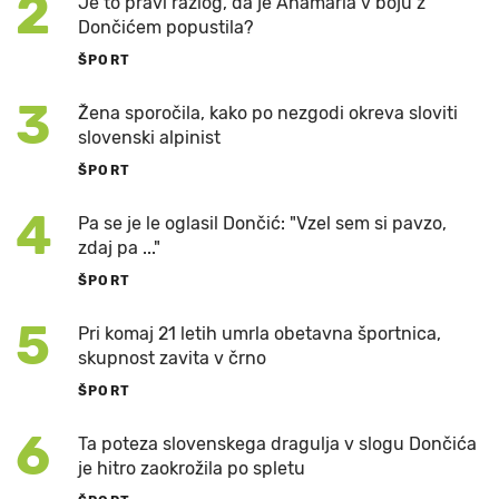
2
Je to pravi razlog, da je Anamaria v boju z
Dončićem popustila?
ŠPORT
3
Žena sporočila, kako po nezgodi okreva sloviti
slovenski alpinist
ŠPORT
4
Pa se je le oglasil Dončić: "Vzel sem si pavzo,
zdaj pa ..."
ŠPORT
5
Pri komaj 21 letih umrla obetavna športnica,
skupnost zavita v črno
ŠPORT
6
Ta poteza slovenskega dragulja v slogu Dončića
je hitro zaokrožila po spletu