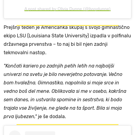
A post shared by Olivia Dunne (@livvydunne)
Prejšnji teden je Američanka skupaj s svojo gimnastično
ekipo LSU (Louisiana State University) izpadla v polfinalu
državnega prvenstva – to naj bi bil njen zadnji
tekmovalni nastop.
"Končati kariero po zadnjih petih letih na najboljši
univerzi na svetu je bilo neverjetno potovanje. Večno
bom hvaležna. Gimnastika, napolnila si moje srce in
vedno boš del mene. Oblikovala si me v osebo, kakršna
sem danes, in ustvarila spomine in sestrstva, ki bodo
trajala vse življenje, ne glede na ta šport. Bila si moja
prva ljubezen,"
je še dodala.