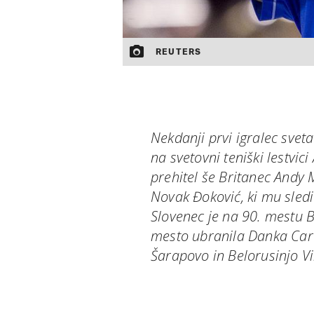
REUTERS
Nekdanji prvi igralec svet
na svetovni teniški lestvici 
prehitel še Britanec Andy
Novak Đoković, ki mu sledi
Slovenec je na 90. mestu B
mesto ubranila Danka Caro
Šarapovo in Belorusinjo Vi