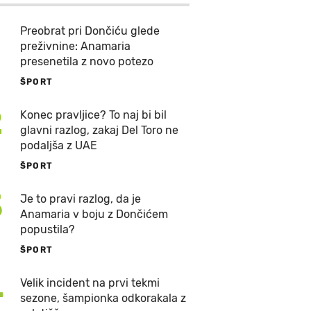
Preobrat pri Dončiću glede
preživnine: Anamaria
presenetila z novo potezo
ŠPORT
2
Konec pravljice? To naj bi bil
glavni razlog, zakaj Del Toro ne
podaljša z UAE
ŠPORT
3
Je to pravi razlog, da je
Anamaria v boju z Dončićem
popustila?
ŠPORT
4
Velik incident na prvi tekmi
sezone, šampionka odkorakala z