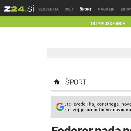
SLOVENIJA
SVET
ŠPORT
MAGAZIN
ZDRA
OLIMPIJSKE IGRE
ŠPORT
Ste izvedeli kaj koristnega, nov
za svoj
prednostni vir novic n
Federer pada po