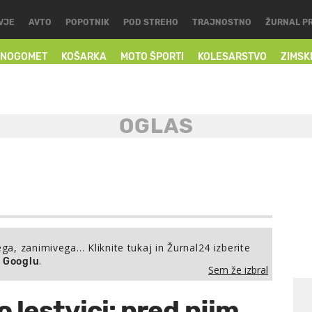
VJE
AVTO
POPOTNIK
POD STREHO
TRAJNOSTNO
ŽURNAL P
NOGOMET
KOŠARKA
MOTO ŠPORTI
KOLESARSTVO
ZIMSK
ega, zanimivega… Kliknite tukaj in Žurnal24 izberite
.
a Googlu
Sem že izbral
 lestvici: pred njim