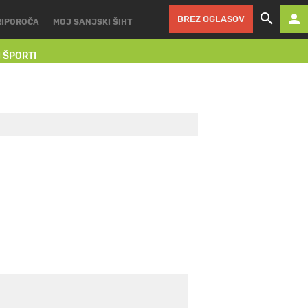
BREZ OGLASOV
RIPOROČA
MOJ SANJSKI ŠIHT
I ŠPORTI