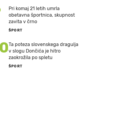
9
Pri komaj 21 letih umrla
obetavna športnica, skupnost
zavita v črno
ŠPORT
10
Ta poteza slovenskega dragulja
v slogu Dončića je hitro
zaokrožila po spletu
ŠPORT