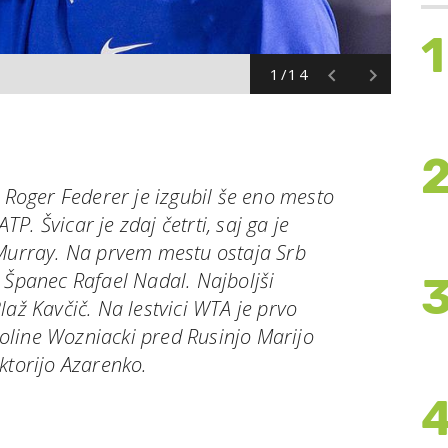
1
1/14
a Roger Federer je izgubil še eno mesto
ATP. Švicar je zdaj četrti, saj ga je
 Murray. Na prvem mestu ostaja Srb
 Španec Rafael Nadal. Najboljši
laž Kavčič. Na lestvici WTA je prvo
line Wozniacki pred Rusinjo Marijo
ktorijo Azarenko.