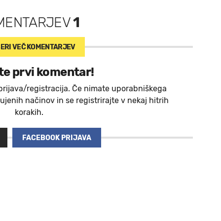
MENTARJEV
1
ERI VEČ
KOMENTARJEV
te prvi komentar!
prijava/registracija. Če nimate uporabniškega
jenih načinov in se registrirajte v nekaj hitrih
korakih.
FACEBOOK PRIJAVA