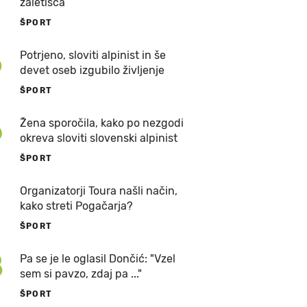
zaletišča
ŠPORT
5
Potrjeno, sloviti alpinist in še
devet oseb izgubilo življenje
ŠPORT
6
Žena sporočila, kako po nezgodi
okreva sloviti slovenski alpinist
ŠPORT
7
Organizatorji Toura našli način,
kako streti Pogačarja?
ŠPORT
8
Pa se je le oglasil Dončić: "Vzel
sem si pavzo, zdaj pa ..."
ŠPORT