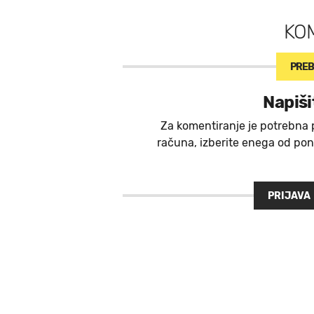
KO
PREB
Napiši
Za komentiranje je potrebna 
računa, izberite enega od ponu
PRIJAVA