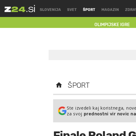
SLOVENIJA
SVET
ŠPORT
MAGAZIN
ZDRA
OLIMPIJSKE IGRE
ŠPORT
Ste izvedeli kaj koristnega, nov
za svoj
prednostni vir novic n
Finale Roland G