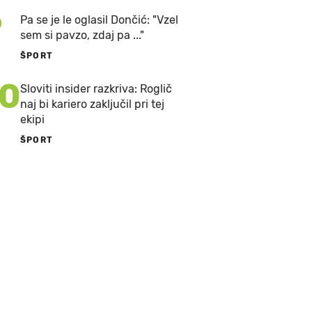
9
Pa se je le oglasil Dončić: "Vzel
sem si pavzo, zdaj pa ..."
ŠPORT
10
Sloviti insider razkriva: Roglič
naj bi kariero zaključil pri tej
ekipi
ŠPORT