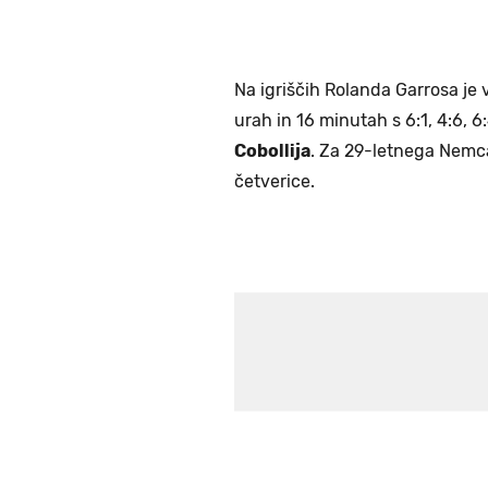
Na igriščih Rolanda Garrosa je v 
urah in 16 minutah s 6:1, 4:6, 6:
Cobollija
. Za 29-letnega Nemca 
četverice.