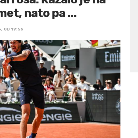
t, nato pa ...
6, OB 19:56