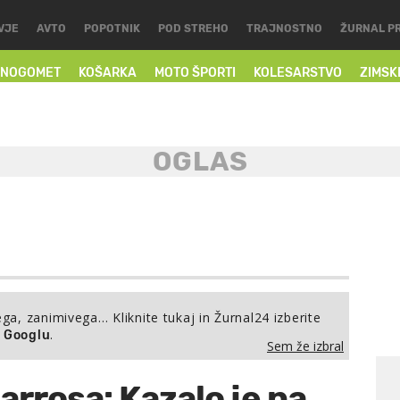
VJE
AVTO
POPOTNIK
POD STREHO
TRAJNOSTNO
ŽURNAL P
NOGOMET
KOŠARKA
MOTO ŠPORTI
KOLESARSTVO
ZIMSK
ega, zanimivega… Kliknite tukaj in Žurnal24 izberite
.
a Googlu
Sem že izbral
arrosa: Kazalo je na