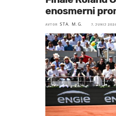
enosmerni prome
STA
M. G.
AVTOR
,
7. JUNIJ 202