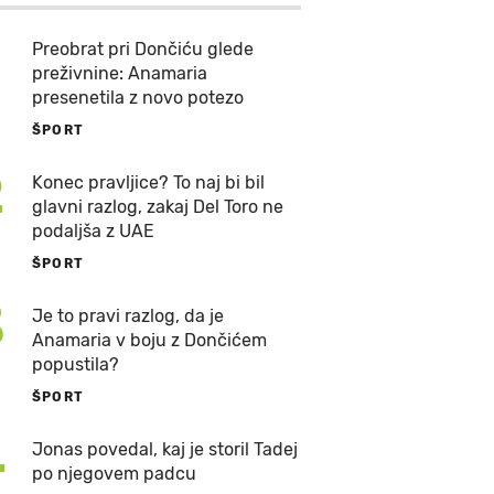
Preobrat pri Dončiću glede
preživnine: Anamaria
presenetila z novo potezo
ŠPORT
2
Konec pravljice? To naj bi bil
glavni razlog, zakaj Del Toro ne
podaljša z UAE
ŠPORT
3
Je to pravi razlog, da je
Anamaria v boju z Dončićem
popustila?
ŠPORT
4
Jonas povedal, kaj je storil Tadej
po njegovem padcu