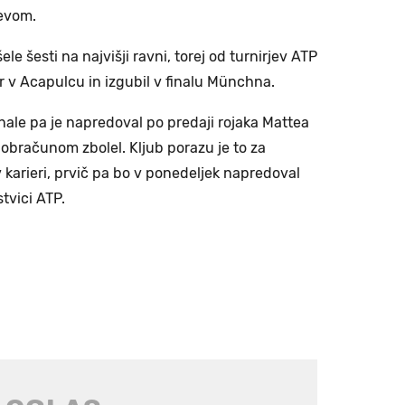
evom.
 šele šesti na najvišji ravni, torej od turnirjev ATP
nir v Acapulcu in izgubil v finalu Münchna.
v finale pa je napredoval po predaji rojaka Mattea
m obračunom zbolel. Kljub porazu je to za
v karieri, prvič pa bo v ponedeljek napredoval
tvici ATP.