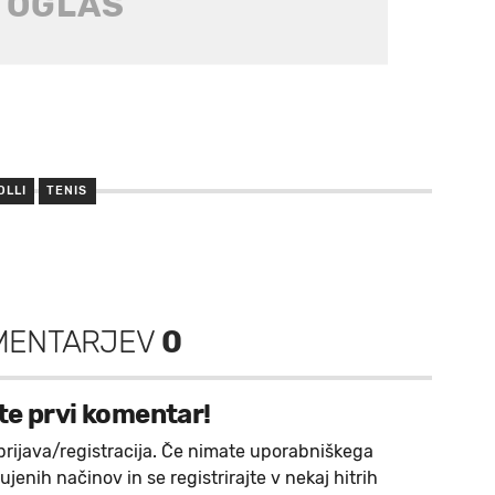
OLLI
TENIS
MENTARJEV
0
te prvi komentar!
prijava/registracija. Če nimate uporabniškega
jenih načinov in se registrirajte v nekaj hitrih