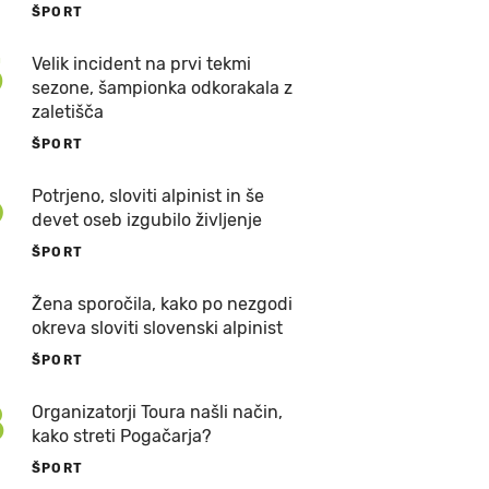
ŠPORT
5
Velik incident na prvi tekmi
sezone, šampionka odkorakala z
zaletišča
ŠPORT
6
Potrjeno, sloviti alpinist in še
devet oseb izgubilo življenje
ŠPORT
7
Žena sporočila, kako po nezgodi
okreva sloviti slovenski alpinist
ŠPORT
8
Organizatorji Toura našli način,
kako streti Pogačarja?
ŠPORT