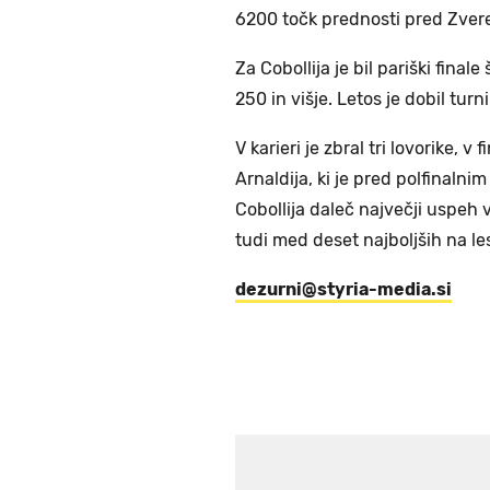
6200 točk prednosti pred Zver
Za Cobollija je bil pariški finale
250 in višje. Letos je dobil tur
V karieri je zbral tri lovorike, 
Arnaldija, ki je pred polfinalni
Cobollija daleč največji uspeh 
tudi med deset najboljših na les
dezurni@styria-media.si