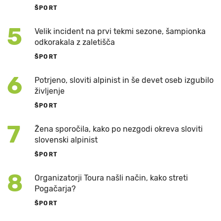
ŠPORT
5
Velik incident na prvi tekmi sezone, šampionka
odkorakala z zaletišča
ŠPORT
6
Potrjeno, sloviti alpinist in še devet oseb izgubilo
življenje
ŠPORT
7
Žena sporočila, kako po nezgodi okreva sloviti
slovenski alpinist
ŠPORT
8
Organizatorji Toura našli način, kako streti
Pogačarja?
ŠPORT