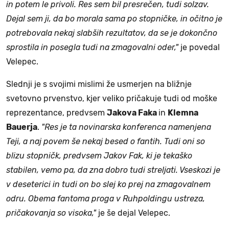
in potem le privoli. Res sem bil presrečen, tudi solzav.
Dejal sem ji, da bo morala sama po stopničke, in očitno je
potrebovala nekaj slabših rezultatov, da se je dokončno
sprostila in posegla tudi na zmagovalni oder,"
je povedal
Velepec.
Slednji je s svojimi mislimi že usmerjen na bližnje
svetovno prvenstvo, kjer veliko pričakuje tudi od moške
reprezentance, predvsem
Jakova Faka
in
Klemna
Bauerja
.
"Res je ta novinarska konferenca namenjena
Teji, a naj povem še nekaj besed o fantih. Tudi oni so
blizu stopničk, predvsem Jakov Fak, ki je tekaško
stabilen, vemo pa, da zna dobro tudi streljati. Vseskozi je
v deseterici in tudi on bo slej ko prej na zmagovalnem
odru. Obema fantoma proga v Ruhpoldingu ustreza,
pričakovanja so visoka,"
je še dejal Velepec.