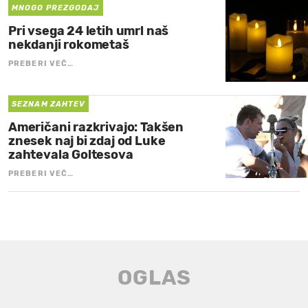
MNOGO PREZGODAJ
Pri vsega 24 letih umrl naš
nekdanji rokometaš
PREBERI VEČ…
SEZNAM ZAHTEV
Američani razkrivajo: Takšen
znesek naj bi zdaj od Luke
zahtevala Goltesova
PREBERI VEČ…