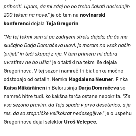
priboriti. Upam, da mi zdaj ne bo treba čakati naslednjih
200 tekem na nove,"
je ob tem na
novinarski
konferenci
dejala
Teja Gregorin
.
"Na tej tekmi sem si po zadnjem strelu dejala, da če me
slučajno Darja Domračeva ulovi, jo moram na vsak način
'prijeti' in teči skupaj z njo. V tem primeru mi dobra
uvrstitev ne bo ušla,"
je o taktiki na tekmi še dejala
Gregorinova. V tej sezoni namreč tri biatlonke močno
odstopajo od ostalih, Nemka
Magdalena Neuner
, Finka
Kaisa Mäkäräinen
in Belorusinja
Darja Domračeva
so
namreč hitre tudi, ko kakšna tarča ostane nepokrita.
"Že
vso sezono pravim, da Teja spada v prvo deseterico, a je
res, da so stopničke velikokrat nedosegljive,"
je o uspehu
Gregorinove dejal selektor
Uroš Velepec
.