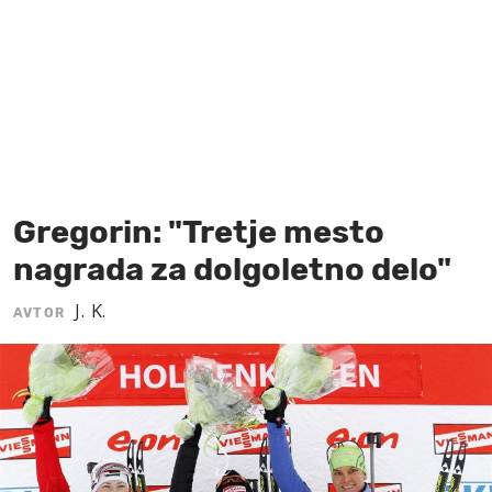
MOJ SANJ
Gregorin: "Tretje mesto
nagrada za dolgoletno delo"
J. K.
AVTOR