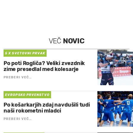
VEČ
NOVIC
5 X SVETOVNI PRVAK
Po poti Rogliča? Veliki zvezdnik
zime presedlal med kolesarje
PREBERI VEČ…
EVROPSKO PRVENSTVO
Po košarkarjih zdaj navdušili tudi
naši rokometni mladci
PREBERI VEČ…