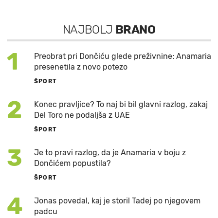
NAJBOLJ
BRANO
1
Preobrat pri Dončiću glede preživnine: Anamaria
presenetila z novo potezo
ŠPORT
2
Konec pravljice? To naj bi bil glavni razlog, zakaj
Del Toro ne podaljša z UAE
ŠPORT
3
Je to pravi razlog, da je Anamaria v boju z
Dončićem popustila?
ŠPORT
4
Jonas povedal, kaj je storil Tadej po njegovem
padcu