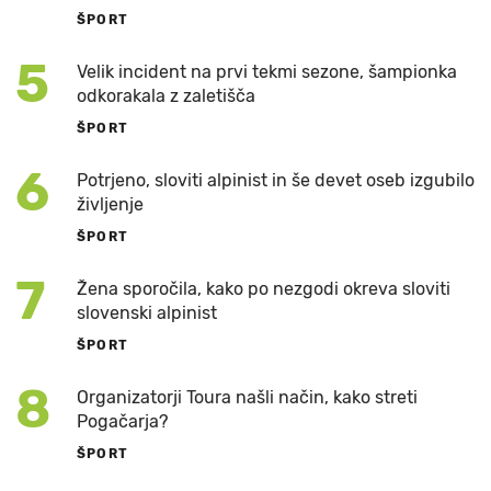
ŠPORT
5
Velik incident na prvi tekmi sezone, šampionka
odkorakala z zaletišča
ŠPORT
6
Potrjeno, sloviti alpinist in še devet oseb izgubilo
življenje
ŠPORT
7
Žena sporočila, kako po nezgodi okreva sloviti
slovenski alpinist
ŠPORT
8
Organizatorji Toura našli način, kako streti
Pogačarja?
ŠPORT