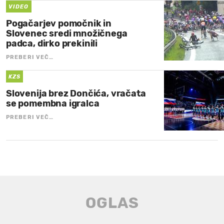
VIDEO
Pogačarjev pomočnik in
Slovenec sredi množičnega
padca, dirko prekinili
PREBERI VEČ…
KZS
Slovenija brez Dončića, vračata
se pomembna igralca
PREBERI VEČ…