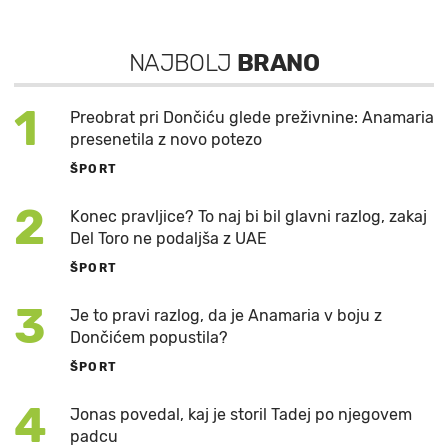
NAJBOLJ
BRANO
1
Preobrat pri Dončiću glede preživnine: Anamaria
presenetila z novo potezo
ŠPORT
2
Konec pravljice? To naj bi bil glavni razlog, zakaj
Del Toro ne podaljša z UAE
ŠPORT
3
Je to pravi razlog, da je Anamaria v boju z
Dončićem popustila?
ŠPORT
4
Jonas povedal, kaj je storil Tadej po njegovem
padcu