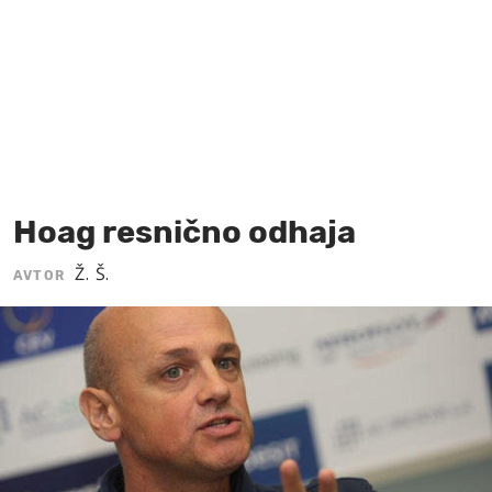
MOJ SANJ
Hoag resnično odhaja
Ž. Š.
AVTOR