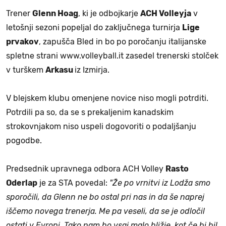
Trener
Glenn Hoag
, ki je odbojkarje
ACH Volleyja
v
letošnji sezoni popeljal do zaključnega turnirja
Lige
prvakov
, zapušča Bled in bo po poročanju italijanske
spletne strani www.volleyball.it zasedel trenerski stolček
v turškem
Arkasu
iz Izmirja.
V blejskem klubu omenjene novice niso mogli potrditi.
Potrdili pa so, da se s prekaljenim kanadskim
strokovnjakom niso uspeli dogovoriti o podaljšanju
pogodbe.
Predsednik upravnega odbora ACH Volley
Rasto
Oderlap
je za STA povedal:
"Že po vrnitvi iz Lodža smo
sporočili, da Glenn ne bo ostal pri nas in da še naprej
iščemo novega trenerja. Me pa veseli, da se je odločil
ostati v Evropi. Tako nam bo vsaj malo bližje, kot če bi bil