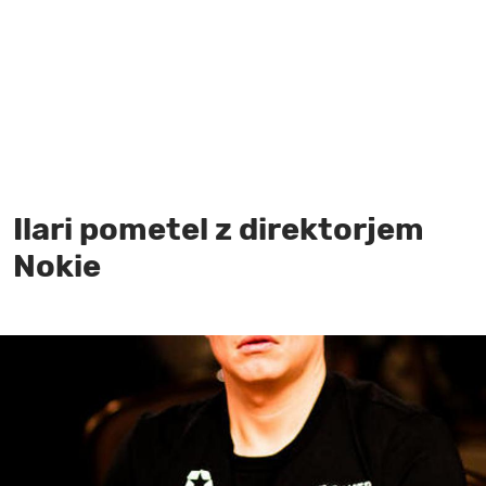
MOJ SANJ
Ilari pometel z direktorjem
Nokie