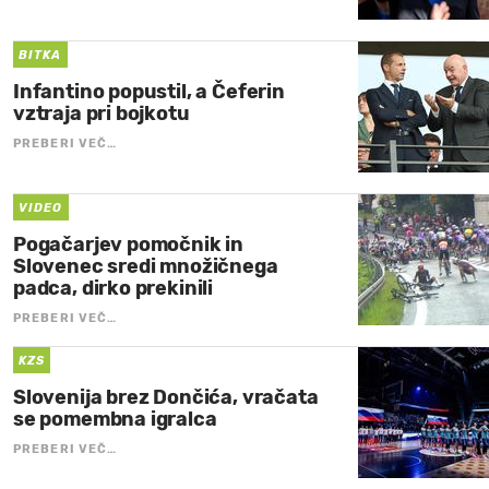
BITKA
Infantino popustil, a Čeferin
vztraja pri bojkotu
PREBERI VEČ…
VIDEO
Pogačarjev pomočnik in
Slovenec sredi množičnega
padca, dirko prekinili
PREBERI VEČ…
KZS
Slovenija brez Dončića, vračata
se pomembna igralca
PREBERI VEČ…