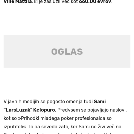
Ville Mattila
, ki je zaslužil več kot
660.00 evrov
.
V javnih medijih se pogosto omenja tudi
Sami
"LarsLuzak" Kelopuro
. Predvsem se pojavljajo naslovi,
kot so »Prihodki mladega poker profesionalca so
izpuhteli«. To pa seveda zato, ker Sami ne živi več na