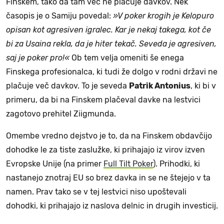
Finskem, tako da tam več ne plačuje davkov. Nek
časopis je o Samiju povedal:
»V poker krogih je Kelopuro
opisan kot agresiven igralec. Kar je nekaj takega, kot če
bi za Usaina rekla, da je hiter tekač. Seveda je agresiven,
saj je poker pro!«
Ob tem velja omeniti še enega
Finskega profesionalca, ki tudi že dolgo v rodni državi ne
plačuje več davkov. To je seveda
Patrik Antonius
, ki bi v
primeru, da bi na Finskem plačeval davke na lestvici
zagotovo prehitel Ziigmunda.
Omembe vredno dejstvo je to, da na Finskem obdavčijo
dohodke le za tiste zaslužke, ki prihajajo iz virov izven
Evropske Unije (na primer
Full Tilt Poker
). Prihodki, ki
nastanejo znotraj EU so brez davka in se ne štejejo v ta
namen. Prav tako se v tej lestvici niso upoštevali
dohodki, ki prihajajo iz naslova delnic in drugih investicij.