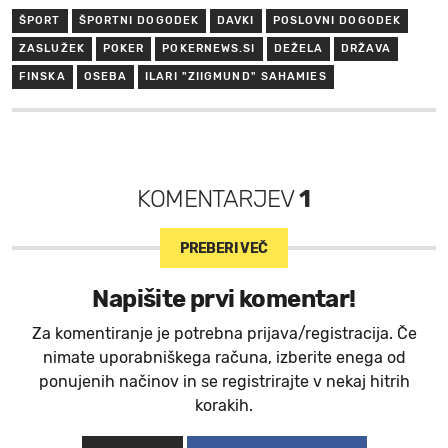
ŠPORT
ŠPORTNI DOGODEK
DAVKI
POSLOVNI DOGODEK
ZASLUŽEK
POKER
POKERNEWS.SI
DEŽELA
DRŽAVA
FINSKA
OSEBA
ILARI "ZIIGMUND" SAHAMIES
KOMENTARJEV
1
PREBERI VEČ
Napišite prvi komentar!
Za komentiranje je potrebna prijava/registracija. Če
nimate uporabniškega računa, izberite enega od
ponujenih načinov in se registrirajte v nekaj hitrih
korakih.