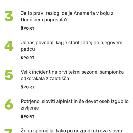
3
Je to pravi razlog, da je Anamaria v boju z
Dončićem popustila?
ŠPORT
4
Jonas povedal, kaj je storil Tadej po njegovem
padcu
ŠPORT
5
Velik incident na prvi tekmi sezone, šampionka
odkorakala z zaletišča
ŠPORT
6
Potrjeno, sloviti alpinist in še devet oseb izgubilo
življenje
ŠPORT
Žena sporočila, kako po nezgodi okreva sloviti