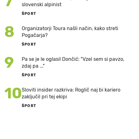
7
slovenski alpinist
ŠPORT
8
Organizatorji Toura našli način, kako streti
Pogačarja?
ŠPORT
9
Pa se je le oglasil Dončić: "Vzel sem si pavzo,
zdaj pa ..."
ŠPORT
10
Sloviti insider razkriva: Roglič naj bi kariero
zaključil pri tej ekipi
ŠPORT