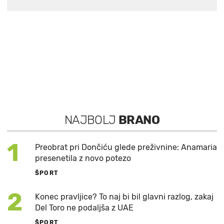
NAJBOLJ
BRANO
1
Preobrat pri Dončiću glede preživnine: Anamaria
presenetila z novo potezo
ŠPORT
2
Konec pravljice? To naj bi bil glavni razlog, zakaj
Del Toro ne podaljša z UAE
ŠPORT