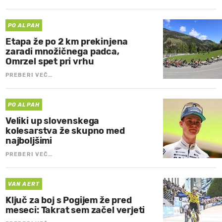
PO ALPAH
Etapa že po 2 km prekinjena
zaradi množičnega padca,
Omrzel spet pri vrhu
PREBERI VEČ…
PO ALPAH
Veliki up slovenskega
kolesarstva že skupno med
najboljšimi
PREBERI VEČ…
VAN AERT
Ključ za boj s Pogijem že pred
meseci: Takrat sem začel verjeti