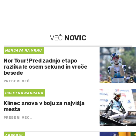
VEČ
NOVIC
MENJAVA NA VRHU
Nor Tour! Pred zadnjo etapo
razlika le osem sekund in vroče
besede
PREBERI VEČ…
POLETNA NAGRADA
Klinec znova v boju za najvišja
mesta
PREBERI VEČ…
ARSENAL