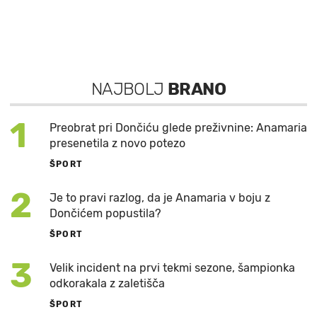
NAJBOLJ
BRANO
1
Preobrat pri Dončiću glede preživnine: Anamaria
presenetila z novo potezo
ŠPORT
2
Je to pravi razlog, da je Anamaria v boju z
Dončićem popustila?
ŠPORT
3
Velik incident na prvi tekmi sezone, šampionka
odkorakala z zaletišča
ŠPORT