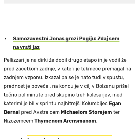
Samozavestni Jonas grozi Pogiju: Zdaj sem
na vrsti jaz
Pellizzari je na dirki že dobil drugo etapo in je vodil že
pred začetkom zadnje, v kateri je tekmece premagal na
zadnjem vzponu. Izkazal pa se je nato tudi v spustu,
prednost je povečal, na koncu je v cilj v Bolzanu prišel
točno pol minute pred skupino treh kolesarjev, med
katerimi je bil v sprintu najhitrejši Kolumbijec
Egan
Bernal
pred Avstralcem
Michaelom
Storejem
ter
Nizozemcem
Thymenom Arensmanom
.