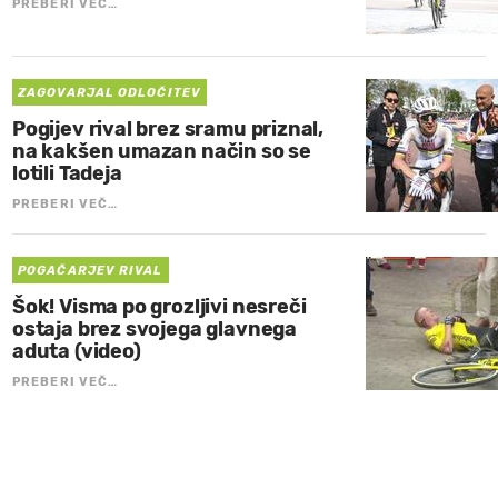
PREBERI VEČ…
ZAGOVARJAL ODLOČITEV
Pogijev rival brez sramu priznal,
na kakšen umazan način so se
lotili Tadeja
PREBERI VEČ…
POGAČARJEV RIVAL
Šok! Visma po grozljivi nesreči
ostaja brez svojega glavnega
aduta (video)
PREBERI VEČ…