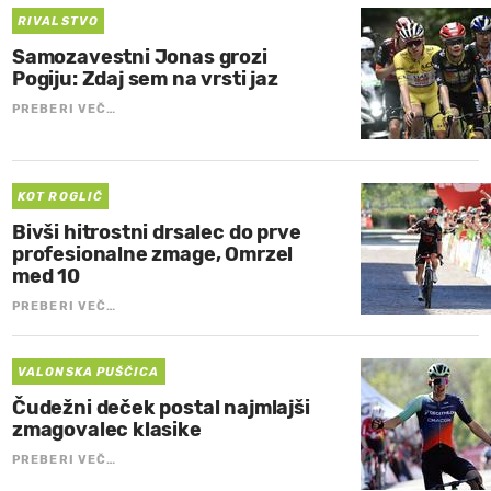
RIVALSTVO
Samozavestni Jonas grozi
Pogiju: Zdaj sem na vrsti jaz
PREBERI VEČ…
KOT ROGLIČ
Bivši hitrostni drsalec do prve
profesionalne zmage, Omrzel
med 10
PREBERI VEČ…
VALONSKA PUŠČICA
Čudežni deček postal najmlajši
zmagovalec klasike
PREBERI VEČ…