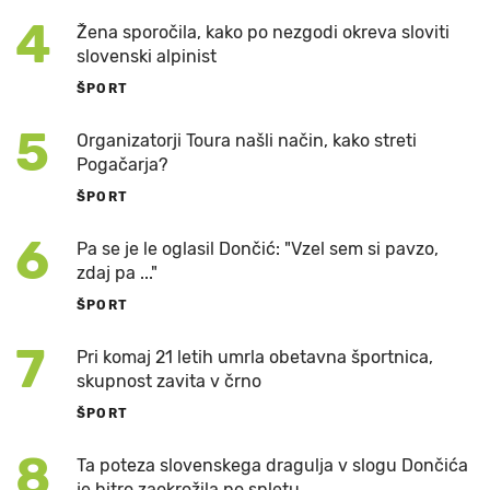
4
Žena sporočila, kako po nezgodi okreva sloviti
slovenski alpinist
ŠPORT
5
Organizatorji Toura našli način, kako streti
Pogačarja?
ŠPORT
6
Pa se je le oglasil Dončić: "Vzel sem si pavzo,
zdaj pa ..."
ŠPORT
7
Pri komaj 21 letih umrla obetavna športnica,
skupnost zavita v črno
ŠPORT
8
Ta poteza slovenskega dragulja v slogu Dončića
je hitro zaokrožila po spletu