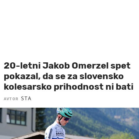
MOJ SANJ
20-letni Jakob Omerzel spet
pokazal, da se za slovensko
kolesarsko prihodnost ni bati
STA
AVTOR