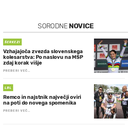
SORODNE
NOVICE
ŠERKEZI
Vzhajajoča zvezda slovenskega
kolesarstva: Po naslovu na MSP
zdaj korak višje
PREBERI VEČ…
LBL
Remco in najstnik največji oviri
na poti do novega spomenika
PREBERI VEČ…