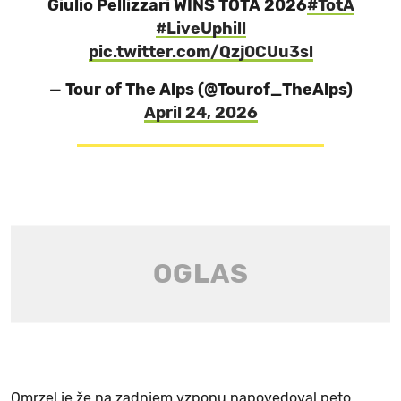
Giulio Pellizzari WINS TOTA 2026
#TotA
#LiveUphill
pic.twitter.com/Qzj0CUu3sl
— Tour of The Alps (@Tourof_TheAlps)
April 24, 2026
Omrzel je že na zadnjem vzponu napovedoval peto