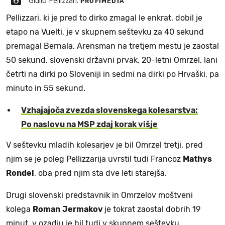
Giulio Pellizzari.
PROFIMEDIA
Pellizzari, ki je pred to dirko zmagal le enkrat, dobil je
etapo na Vuelti, je v skupnem seštevku za 40 sekund
premagal Bernala, Arensman na tretjem mestu je zaostal
50 sekund, slovenski državni prvak, 20-letni Omrzel, lani
četrti na dirki po Sloveniji in sedmi na dirki po Hrvaški, pa
minuto in 55 sekund.
Vzhajajoča zvezda slovenskega kolesarstva:
Po naslovu na MSP zdaj korak višje
V seštevku mladih kolesarjev je bil Omrzel tretji, pred
njim se je poleg Pellizzarija uvrstil tudi Francoz
Mathys
Rondel
, oba pred njim sta dve leti starejša.
Drugi slovenski predstavnik in Omrzelov moštveni
kolega
Roman
Jermakov
je tokrat zaostal dobrih 19
minut, v ozadju je bil tudi v skupnem seštevku.