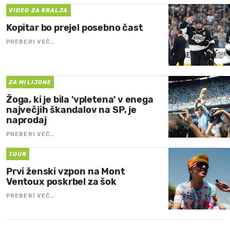
VIDEO ZA KRALJA
Kopitar bo prejel posebno čast
PREBERI VEČ…
ZA MILIJONE
Žoga, ki je bila 'vpletena' v enega
največjih škandalov na SP, je
naprodaj
PREBERI VEČ…
TOUR
Prvi ženski vzpon na Mont
Ventoux poskrbel za šok
PREBERI VEČ…