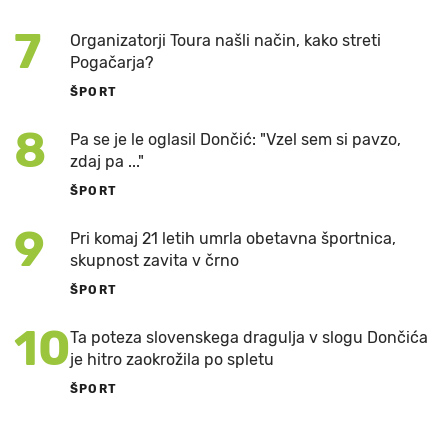
7
Organizatorji Toura našli način, kako streti
Pogačarja?
ŠPORT
8
Pa se je le oglasil Dončić: "Vzel sem si pavzo,
zdaj pa ..."
ŠPORT
9
Pri komaj 21 letih umrla obetavna športnica,
skupnost zavita v črno
ŠPORT
10
Ta poteza slovenskega dragulja v slogu Dončića
je hitro zaokrožila po spletu
ŠPORT