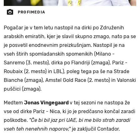
PROFIMEDIA
Pogačar je v tem letu nastopil na dirki po Združenih
arabskih emiratih, kjer je slavil skupno zmago, nato pa se
je posvetil enodnevnim preizkušnjam. Nastopil je na
vseh štirih spomladanskih spomenikih (Milano -
Sanremo (3. mesto), dirka po Flandriji (zmaga), Pariz -
Roubaix (2. mesto) in LBL), poleg tega pa še na Strade
Bianche (zmaga), Amstel Gold Race (2. mesto) in Valonski
puščici (zmaga).
Medtem
Jonas Vingegaard
v tej sezoni ne nastopa že
vse od dirke Pariz - Nica, ki jo je predčasno končal zaradi
poškodbe.
"Če bi bil jaz pri UAE, bi me bilo strah zaradi
vseh teh nenehnih naporov,"
je zaključil Contador.