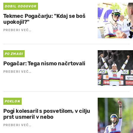
DOBIL ODGOVOR
Tekmec Pogačarju: "Kdaj se boš
upokojil?"
PREBERI VEČ…
PO ZMAGI
Pogačar: Tega nismo načrtovali
PREBERI VEČ…
POKLON
Pogi kolesaril s posvetilom, v cilju
prst usmeril v nebo
PREBERI VEČ…