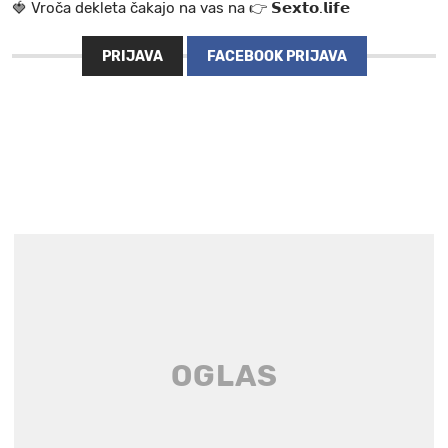
🍓 V r o č a d e k l e t a ča k a jo na va s n a 👉 𝗦𝗲𝘅𝘁𝗼.𝗹𝗶𝗳𝗲
PRIJAVA
FACEBOOK PRIJAVA