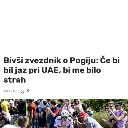
MOJ SANJ
Bivši zvezdnik o Pogiju: Če bi
bil jaz pri UAE, bi me bilo
strah
Ig. K.
AVTOR