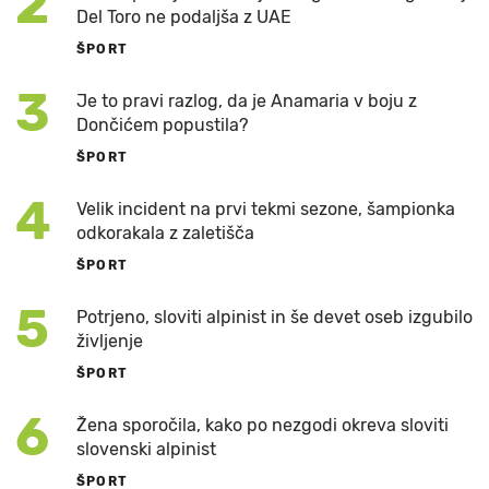
2
Del Toro ne podaljša z UAE
ŠPORT
3
Je to pravi razlog, da je Anamaria v boju z
Dončićem popustila?
ŠPORT
4
Velik incident na prvi tekmi sezone, šampionka
odkorakala z zaletišča
ŠPORT
5
Potrjeno, sloviti alpinist in še devet oseb izgubilo
življenje
ŠPORT
6
Žena sporočila, kako po nezgodi okreva sloviti
slovenski alpinist
ŠPORT