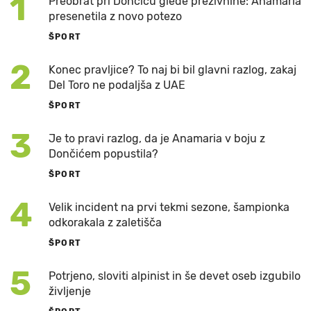
1
Preobrat pri Dončiću glede preživnine: Anamaria
presenetila z novo potezo
ŠPORT
2
Konec pravljice? To naj bi bil glavni razlog, zakaj
Del Toro ne podaljša z UAE
ŠPORT
3
Je to pravi razlog, da je Anamaria v boju z
Dončićem popustila?
ŠPORT
4
Velik incident na prvi tekmi sezone, šampionka
odkorakala z zaletišča
ŠPORT
5
Potrjeno, sloviti alpinist in še devet oseb izgubilo
življenje