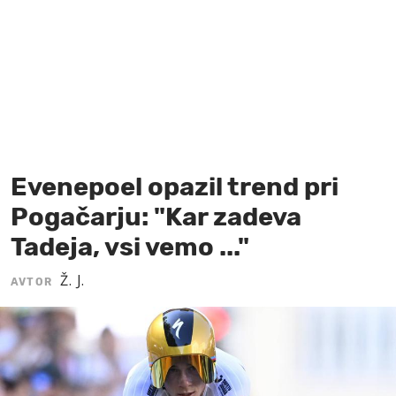
MOJ SANJ
Evenepoel opazil trend pri
Pogačarju: "Kar zadeva
Tadeja, vsi vemo ..."
Ž. J.
AVTOR