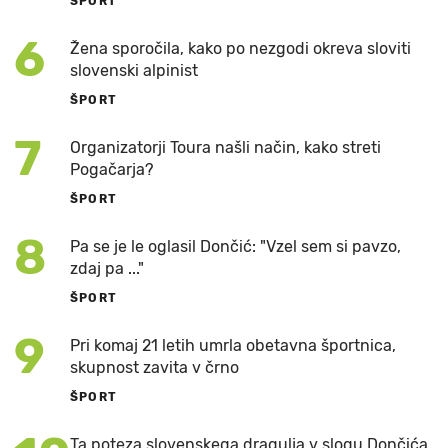
ŠPORT
6
Žena sporočila, kako po nezgodi okreva sloviti
slovenski alpinist
ŠPORT
7
Organizatorji Toura našli način, kako streti
Pogačarja?
ŠPORT
8
Pa se je le oglasil Dončić: "Vzel sem si pavzo,
zdaj pa ..."
ŠPORT
9
Pri komaj 21 letih umrla obetavna športnica,
skupnost zavita v črno
ŠPORT
Ta poteza slovenskega dragulja v slogu Dončića