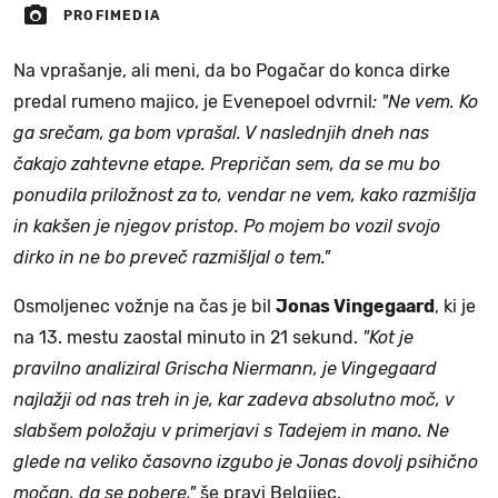
PROFIMEDIA
Na vprašanje, ali meni, da bo Pogačar do konca dirke
predal rumeno majico, je Evenepoel odvrnil
: "Ne vem. Ko
ga srečam, ga bom vprašal. V naslednjih dneh nas
čakajo zahtevne etape. Prepričan sem, da se mu bo
ponudila priložnost za to, vendar ne vem, kako razmišlja
in kakšen je njegov pristop. Po mojem bo vozil svojo
dirko in ne bo preveč razmišljal o tem."
Osmoljenec vožnje na čas je bil
Jonas Vingegaard
, ki je
na 13. mestu zaostal minuto in 21 sekund.
"Kot je
pravilno analiziral Grischa Niermann, je Vingegaard
najlažji od nas treh in je, kar zadeva absolutno moč, v
slabšem položaju v primerjavi s Tadejem in mano. Ne
glede na veliko časovno izgubo je Jonas dovolj psihično
močan, da se pobere,"
še pravi Belgijec.