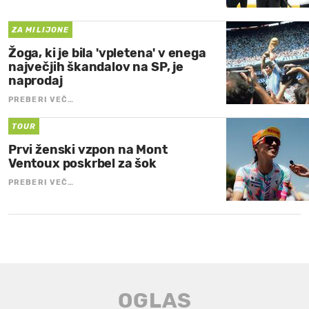
ZA MILIJONE
Žoga, ki je bila 'vpletena' v enega
največjih škandalov na SP, je
naprodaj
PREBERI VEČ…
TOUR
Prvi ženski vzpon na Mont
Ventoux poskrbel za šok
PREBERI VEČ…