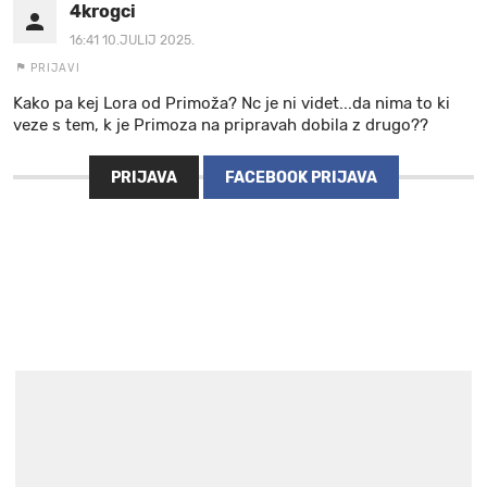
4krogci
16:41 10.JULIJ 2025.
PRIJAVI
Kako pa kej Lora od Primoža? Nc je ni videt...da nima to ki
veze s tem, k je Primoza na pripravah dobila z drugo??
PRIJAVA
FACEBOOK PRIJAVA