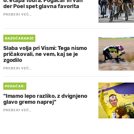
6. etapa Toura: Pogačar in van
der Poel spet glavna favorita
PREBERI VEČ…
RAZOČARANJE
Slaba volja pri Vismi: Tega nismo
pričakovali, ne vem, kaj se je
zgodilo
PREBERI VEČ…
POGAČAR:
"Imamo lepo razliko, z dvignjeno
glavo gremo naprej"
PREBERI VEČ…