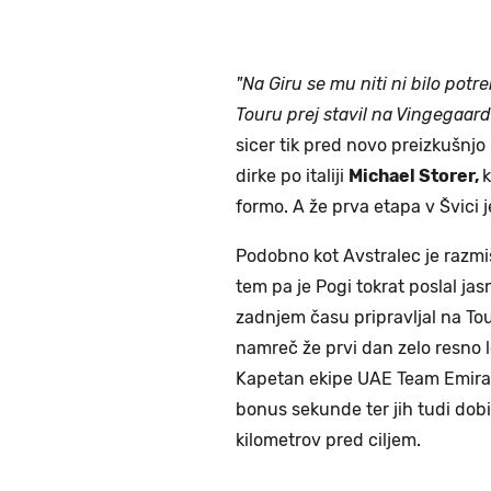
"Na Giru se mu niti ni bilo pot
Touru prej stavil na Vingegaar
sicer tik pred novo preizkušnjo
dirke po italiji
Michael Storer,
k
formo. A že prva etapa v Švici
Podobno kot Avstralec je razmi
tem pa je Pogi tokrat poslal jas
zadnjem času pripravljal na To
namreč že prvi dan zelo resno l
Kapetan ekipe UAE Team Emirates
bonus sekunde ter jih tudi dobil
kilometrov pred ciljem.