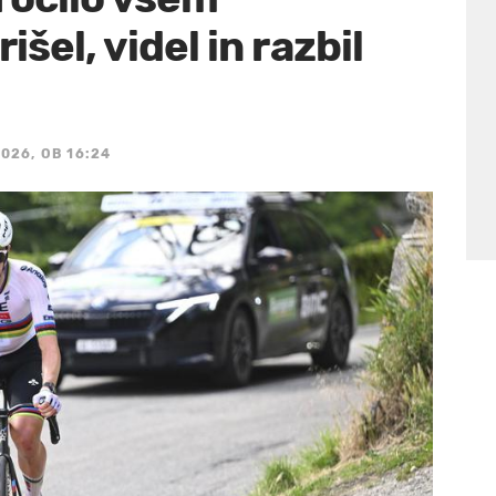
šel, videl in razbil
2026, OB 16:24