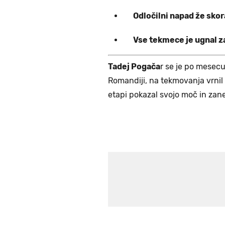
Odločilni napad že skor
Vse tekmece je ugnal za
Tadej Pogača
r se je po mesecu 
Romandiji, na tekmovanja vrnil v
etapi pokazal svojo moč in zanes