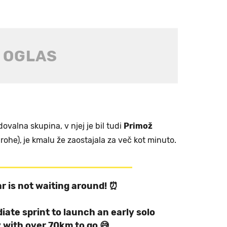
dovalna skupina, v njej je bil tudi
Primož
rohe),
je kmalu že zaostajala za več kot minuto.
r is not waiting around! ⏰
iate sprint to launch an early solo
with over 70km to go 😅