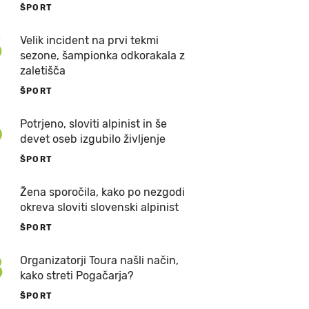
ŠPORT
5
Velik incident na prvi tekmi
sezone, šampionka odkorakala z
zaletišča
ŠPORT
6
Potrjeno, sloviti alpinist in še
devet oseb izgubilo življenje
ŠPORT
7
Žena sporočila, kako po nezgodi
okreva sloviti slovenski alpinist
ŠPORT
8
Organizatorji Toura našli način,
kako streti Pogačarja?
ŠPORT