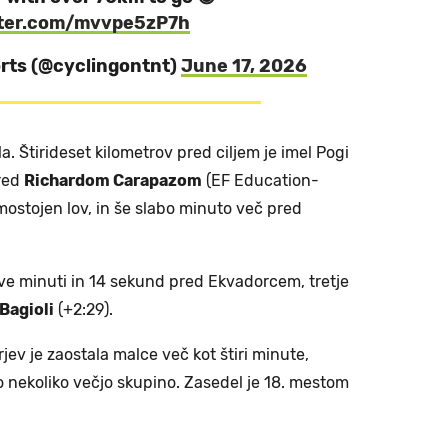
tter.com/mvvpe5zP7h
orts (@cyclingontnt)
June 17, 2026
a. Štirideset kilometrov pred ciljem je imel Pogi
pred
Richardom Carapazom
(EF Education-
amostojen lov, in še slabo minuto več pred
dve minuti in 14 sekund pred Ekvadorcem, tretje
Bagioli
(+2:29).
jev je zaostala malce več kot štiri minute,
ugo nekoliko večjo skupino. Zasedel je 18. mestom