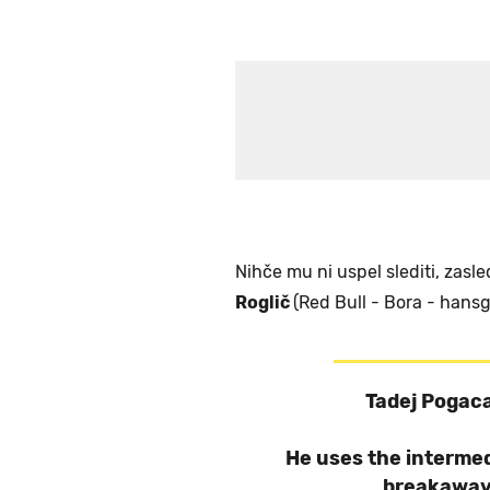
Nihče mu ni uspel slediti, zasle
Roglič
(Red Bull - Bora - hansg
Tadej Pogaca
He uses the intermed
breakaway 