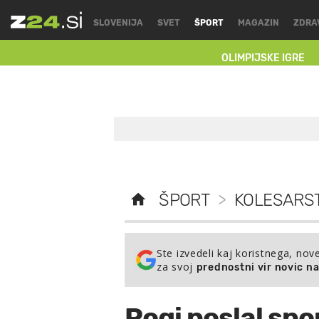
SLOVENIJA
SVET
ŠPORT
MAGAZIN
ZDRA
OLIMPIJSKE IGRE
ŠPORT
>
KOLESARS
Ste izvedeli kaj koristnega, nov
za svoj
prednostni vir novic n
Pogi poslal spo