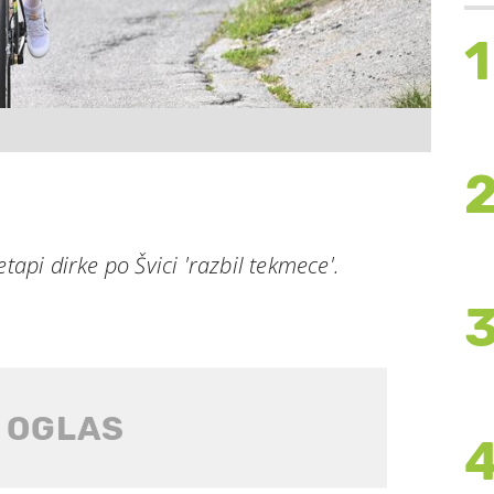
1
etapi dirke po Švici 'razbil tekmece'.