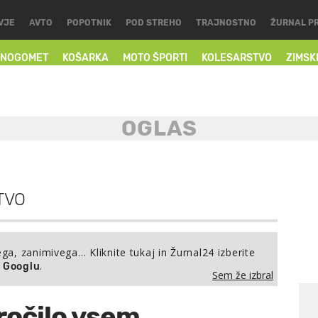
VJE
AVTO
POPOTNIK
POD STREHO
TRAJNOSTNO
ŽURNAL P
NOGOMET
KOŠARKA
MOTO ŠPORTI
KOLESARSTVO
ZIMSK
TVO
ega, zanimivega… Kliknite tukaj in Žurnal24 izberite
.
a Googlu
Sem že izbral
ročilo vsem