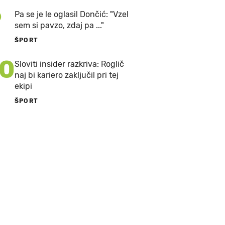
9
Pa se je le oglasil Dončić: "Vzel
sem si pavzo, zdaj pa ..."
ŠPORT
10
Sloviti insider razkriva: Roglič
naj bi kariero zaključil pri tej
ekipi
ŠPORT