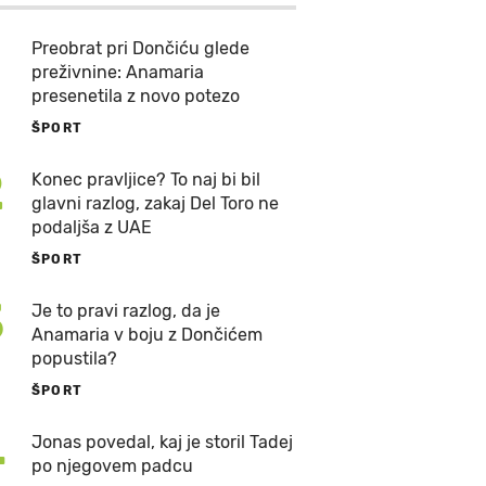
Preobrat pri Dončiću glede
preživnine: Anamaria
presenetila z novo potezo
ŠPORT
2
Konec pravljice? To naj bi bil
glavni razlog, zakaj Del Toro ne
podaljša z UAE
ŠPORT
3
Je to pravi razlog, da je
Anamaria v boju z Dončićem
popustila?
ŠPORT
4
Jonas povedal, kaj je storil Tadej
po njegovem padcu