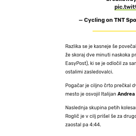
pic.twi
— Cycling on TNT Sp
Razlika se je kasneje še povečal
že skoraj dve minuti naskoka 
EasyPost), ki se je odločil za s
ostalimi zasledovalci.
Pogačar je ciljno črto prečkal 
mesto je osvojil Italijan
Andrea 
Naslednja skupina petih kolesar
Roglič je v cilj prišel še za dr
zaostal pa 4:44.