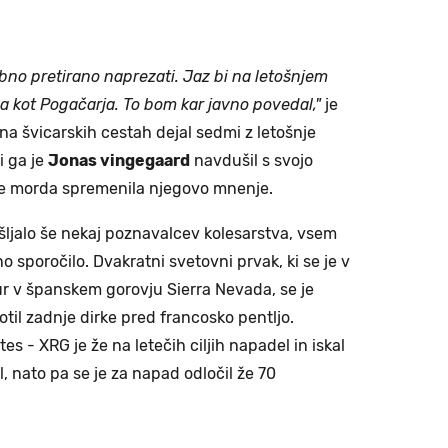
rebno pretirano naprezati. Jaz bi na letošnjem
da kot Pogačarja. To bom kar javno povedal,"
je
 na švicarskih cestah dejal sedmi z letošnje
i ga je
Jonas vingegaard
navdušil s svojo
 je morda spremenila njegovo mnenje.
šljalo še nekaj poznavalcev kolesarstva, vsem
no sporočilo. Dvakratni svetovni prvak, ki se je v
ur v španskem gorovju Sierra Nevada, se je
otil zadnje dirke pred francosko pentljo.
 - XRG je že na letečih ciljih napadel in iskal
, nato pa se je za napad odločil že 70