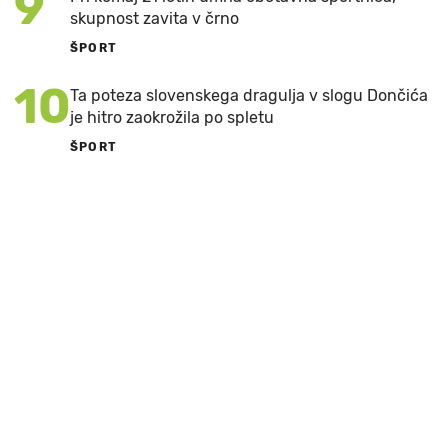
9
skupnost zavita v črno
ŠPORT
10
Ta poteza slovenskega dragulja v slogu Dončića
je hitro zaokrožila po spletu
ŠPORT