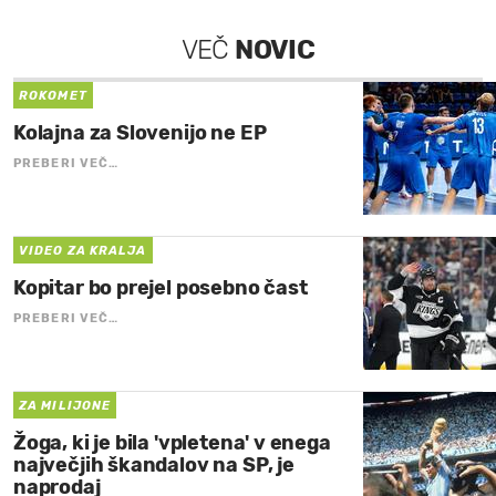
VEČ
NOVIC
ROKOMET
Kolajna za Slovenijo ne EP
PREBERI VEČ…
VIDEO ZA KRALJA
Kopitar bo prejel posebno čast
PREBERI VEČ…
ZA MILIJONE
Žoga, ki je bila 'vpletena' v enega
največjih škandalov na SP, je
naprodaj