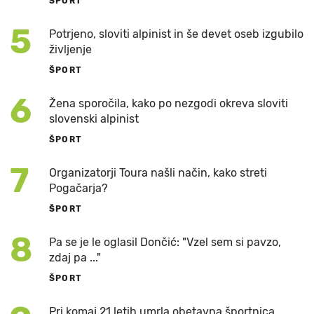
ŠPORT
5
Potrjeno, sloviti alpinist in še devet oseb izgubilo
življenje
ŠPORT
6
Žena sporočila, kako po nezgodi okreva sloviti
slovenski alpinist
ŠPORT
7
Organizatorji Toura našli način, kako streti
Pogačarja?
ŠPORT
8
Pa se je le oglasil Dončić: "Vzel sem si pavzo,
zdaj pa ..."
ŠPORT
Pri komaj 21 letih umrla obetavna športnica,