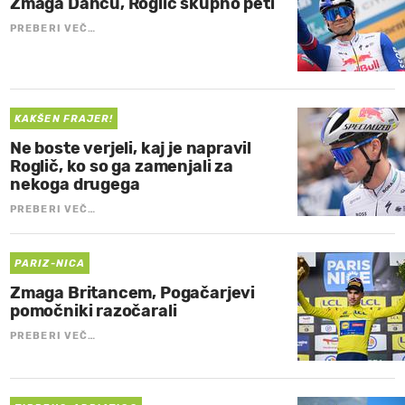
Zmaga Dancu, Roglič skupno peti
PREBERI VEČ…
KAKŠEN FRAJER!
Ne boste verjeli, kaj je napravil
Roglič, ko so ga zamenjali za
nekoga drugega
PREBERI VEČ…
PARIZ-NICA
Zmaga Britancem, Pogačarjevi
pomočniki razočarali
PREBERI VEČ…