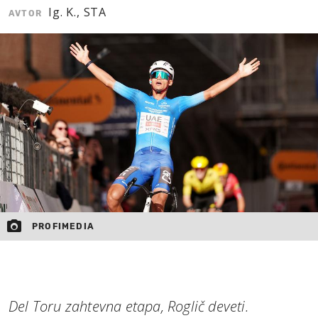
Ig. K., STA
AVTOR
MOJ SANJ
PROFIMEDIA
Del Toru zahtevna etapa, Roglič deveti.