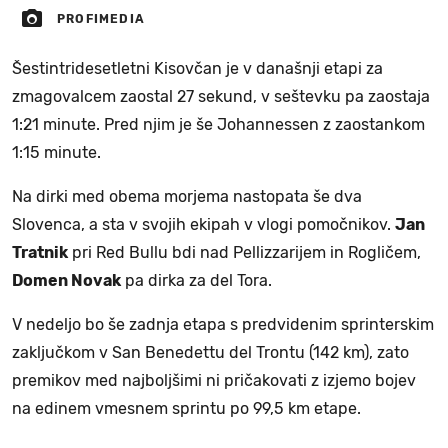
PROFIMEDIA
Šestintridesetletni Kisovčan je v današnji etapi za
zmagovalcem zaostal 27 sekund, v seštevku pa zaostaja
1:21 minute. Pred njim je še Johannessen z zaostankom
1:15 minute.
Na dirki med obema morjema nastopata še dva
Slovenca, a sta v svojih ekipah v vlogi pomočnikov.
Jan
Tratnik
pri Red Bullu bdi nad Pellizzarijem in Rogličem,
Domen Novak
pa dirka za del Tora.
V nedeljo bo še zadnja etapa s predvidenim sprinterskim
zaključkom v San Benedettu del Trontu (142 km), zato
premikov med najboljšimi ni pričakovati z izjemo bojev
na edinem vmesnem sprintu po 99,5 km etape.