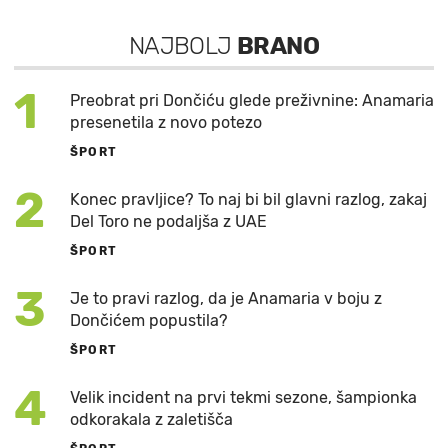
NAJBOLJ
BRANO
1
Preobrat pri Dončiću glede preživnine: Anamaria
presenetila z novo potezo
ŠPORT
2
Konec pravljice? To naj bi bil glavni razlog, zakaj
Del Toro ne podaljša z UAE
ŠPORT
3
Je to pravi razlog, da je Anamaria v boju z
Dončićem popustila?
ŠPORT
4
Velik incident na prvi tekmi sezone, šampionka
odkorakala z zaletišča