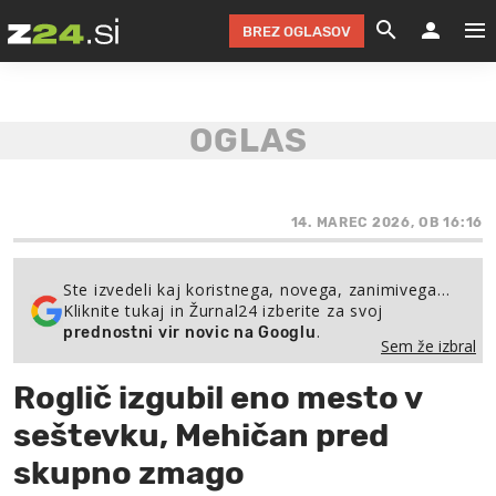
BREZ OGLASOV
GRADIMO &
OLIMPI
EKO 
INTE
T
SLOV
KOMENTARJ
FILM & G
NEPRE
AVTO 
NO
FI
SV
ČRNA 
KOMB
VARČ
AKT
KO
BI
ŠP
FESTIVAL ZA L
LEPOT
MOTO
NA 
NA
O
14. MAREC 2026, OB 16:16
MAG
ODNOSI IN
ŽIVLJEN
IZ DR
KOLE
E-
ZDR
POGLEJ
Ste izvedeli kaj koristnega, novega, zanimivega…
Kliknite tukaj in Žurnal24 izberite za svoj
HOROSKOP IN
PRAVNI
ŠOFER
ZIMSK
PRE
AV
.
prednostni vir novic na Googlu
Sem že izbral
JOO
IN
POPO
POGLEJ
POGLEJ
POGLEJ
Roglič izgubil eno mesto v
SEM 
POD S
POGLEJ
seštevku, Mehičan pred
TRAJN
POGLEJ
skupno zmago
ŽURNAL P