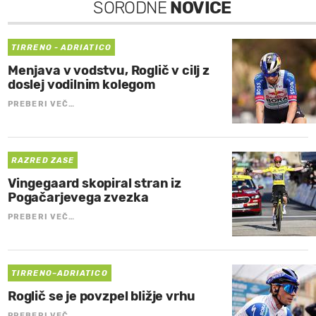
SORODNE
NOVICE
TIRRENO - ADRIATICO
Menjava v vodstvu, Roglič v cilj z
doslej vodilnim kolegom
PREBERI VEČ…
RAZRED ZASE
Vingegaard skopiral stran iz
Pogačarjevega zvezka
PREBERI VEČ…
TIRRENO–ADRIATICO
Roglič se je povzpel bližje vrhu
PREBERI VEČ…