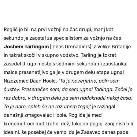
Roglič je bil na prvi vožnji na čas drugi, manj kot
sekundo je zaostal za specialistom za vožnjo na čas
Joshem Tarlingom
(Ineos Grenadiers) iz Velike Britanije
in takrat skočil v skupno vodstvo. Tarling je tokrat
zasedel drugo mesto s sedmimi sekundami zaostanka,
malce presenetljivo ga je v drugem delu etape ugnal
Nizozemec Daan Hoole.
"To je neverjetno, poln sem
čustev. Presenečen sem, da sem ugnal Tarlinga. Začel je
res dobro, v drugem delu pa sem nadoknadil nekaj časa.
To je noro, sploh še ne razumem tega,"
je razlagal
današnji zmagovalec Hoole. Rogliča je med
kronometrom motil rahel dež, tako da pogoji zanj niso bili
idealni, še posebej če vemo, da je Zasavec danes padel