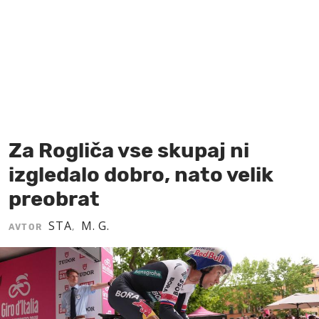
MOJ SANJ
Za Rogliča vse skupaj ni
izgledalo dobro, nato velik
preobrat
STA
M. G.
AVTOR
,