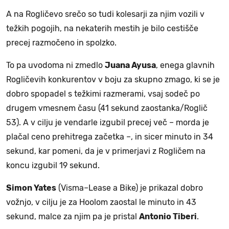
A na Rogličevo srečo so tudi kolesarji za njim vozili v
težkih pogojih, na nekaterih mestih je bilo cestišče
precej razmočeno in spolzko.
To pa uvodoma ni zmedlo
Juana Ayusa
, enega glavnih
Rogličevih konkurentov v boju za skupno zmago, ki se je
dobro spopadel s težkimi razmerami, vsaj sodeč po
drugem vmesnem času (41 sekund zaostanka/Roglič
53). A v cilju je vendarle izgubil precej več – morda je
plačal ceno prehitrega začetka –, in sicer minuto in 34
sekund, kar pomeni, da je v primerjavi z Rogličem na
koncu izgubil 19 sekund.
Simon Yates
(Visma–Lease a Bike) je prikazal dobro
vožnjo, v cilju je za Hoolom zaostal le minuto in 43
sekund, malce za njim pa je pristal
Antonio Tiberi
.