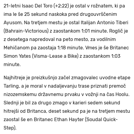
21-letni Isaac Del Toro (+2:22) je ostal v rožnatem, ki pa
ima le še 25 sekund naskoka pred drugouvrščenim
Ayusom. Na tretjem mestu je ostal Italijan Antonio Tiberi
(Bahrain-Victorious) z zaostankom 1:01 minute. Roglič je
z desetega napredoval na peto mesto, za vodilnim
Mehičanom pa zaostaja 1:18 minute. Vmes je še Britanec
Simon Yates (Visma-Lease a Bike) z zaostankom 1:03
minute.
Najhitreje je preizkušnjo začel zmagovalec uvodne etape
Tarling, a je moral v nadaljevanju trase priznati premoč
nizozemskemu državnemu prvaku v vožnji na čas Hoolu.
Slednji je bil za drugo zmago v karieri sedem sekund
hitrejši od Britanca, deset sekund pa je na tretjem mestu
zaostal še en Britanec Ethan Hayter (Soudal Quick-
Step).