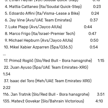
4. Mattia Cattaneo (Ita/Soudal Quick-Step) 0:23
5. Edoardo Affini (Ita/Visma-Lease a Bike) 0:24
6. Jay Vine (Avs/UAE Team Emirates) 0:37
7. Luke Plapp (Avs/Jayco AlUla) 0:44
8. Marco Frigo (Ita/Israel-Premier Tech) 0:47
9. Michael Hepburn (Avs/Jayco AlUla) 0:50
10. Mikel Xabier Azparren (Špa/Q36,5) 0:54
...
17. Primož Roglič (Slo/Red Bull - Bora hansgrohe) 1:15
22. Juan Ayuso (Špa/UAE Team Emirates-XRG)
1:34
37. Isaac del Toro (Meh/UAE Team Emirates-XRG)
2:22
116. Jan Tratnik (Slo/Red Bull - Bora hansgrohe) 3:51
135. Matevž Govekar (Slo/Bahrain Victorious) 4:10
...