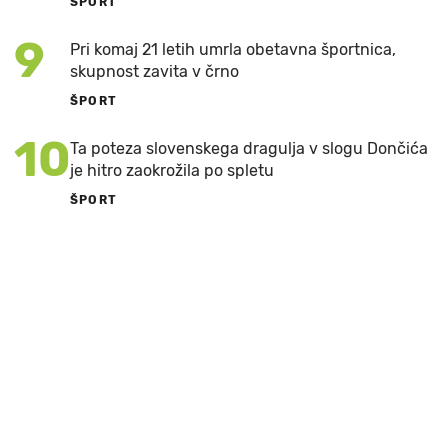
ŠPORT
9
Pri komaj 21 letih umrla obetavna športnica,
skupnost zavita v črno
ŠPORT
10
Ta poteza slovenskega dragulja v slogu Dončića
je hitro zaokrožila po spletu
ŠPORT