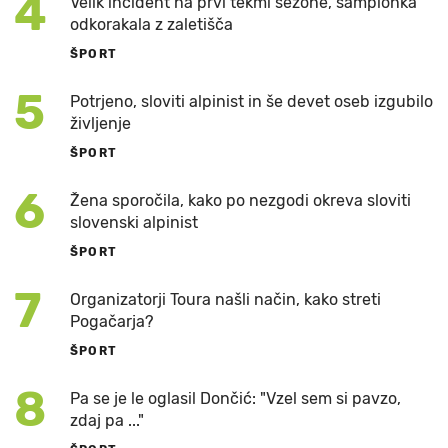
4
Velik incident na prvi tekmi sezone, šampionka
odkorakala z zaletišča
ŠPORT
5
Potrjeno, sloviti alpinist in še devet oseb izgubilo
življenje
ŠPORT
6
Žena sporočila, kako po nezgodi okreva sloviti
slovenski alpinist
ŠPORT
7
Organizatorji Toura našli način, kako streti
Pogačarja?
ŠPORT
8
Pa se je le oglasil Dončić: "Vzel sem si pavzo,
zdaj pa ..."