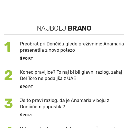
NAJBOLJ
BRANO
1
Preobrat pri Dončiću glede preživnine: Anamaria
presenetila z novo potezo
ŠPORT
2
Konec pravljice? To naj bi bil glavni razlog, zakaj
Del Toro ne podaljša z UAE
ŠPORT
3
Je to pravi razlog, da je Anamaria v boju z
Dončićem popustila?
ŠPORT