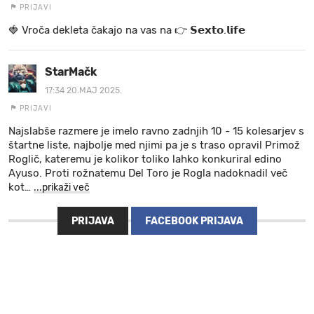
PRIJAVI
🍓 V r o č a d e k l e t a ča k a jo na va s n a 👉 𝗦𝗲𝘅𝘁𝗼.𝗹𝗶𝗳𝗲
StarMačk
17:34 20.MAJ 2025.
PRIJAVI
Najslabše razmere je imelo ravno zadnjih 10 - 15 kolesarjev s
štartne liste, najbolje med njimi pa je s traso opravil Primož
Roglič, kateremu je kolikor toliko lahko konkuriral edino
Ayuso. Proti rožnatemu Del Toro je Rogla nadoknadil več
kot
…
...prikaži več
PRIJAVA
FACEBOOK PRIJAVA