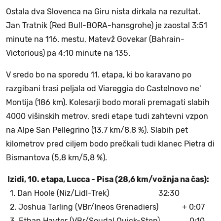
Ostala dva Slovenca na Giru nista dirkala na rezultat.
Jan Tratnik (Red Bull-BORA-hansgrohe) je zaostal 3:51
minute na 116. mestu, Matevž Govekar (Bahrain-
Victorious) pa 4:10 minute na 135.
V sredo bo na sporedu 11. etapa, ki bo karavano po
razgibani trasi peljala od Viareggia do Castelnovo ne'
Montija (186 km). Kolesarji bodo morali premagati slabih
4000 višinskih metrov, sredi etape tudi zahtevni vzpon
na Alpe San Pellegrino (13,7 km/8,8 %). Slabih pet
kilometrov pred ciljem bodo prečkali tudi klanec Pietra di
Bismantova (5,8 km/5,8 %).
Izidi, 10. etapa, Lucca - Pisa (28,6 km/vožnja na čas):
1. Dan Hoole (Niz/Lidl-Trek) 32:30
2. Joshua Tarling (VBr/Ineos Grenadiers) + 0:07
3. Ethan Hayter (VBr/Soudal Quick-Step) 0:10