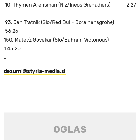
10. Thymen Arensman (Niz/Ineos Grenadiers) 2:27
...
93. Jan Tratnik (Slo/Red Bull- Bora hansgrohe)
56:26
150. Matevž Govekar (Slo/Bahrain Victorious)
1:45:20
...
dezurni@styria-media.si