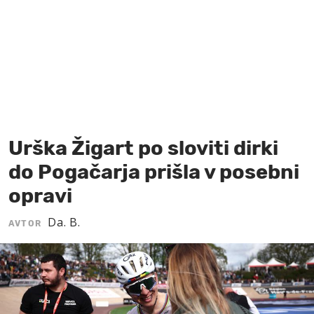
MOJ SANJ
Urška Žigart po sloviti dirki
do Pogačarja prišla v posebni
opravi
Da. B.
AVTOR