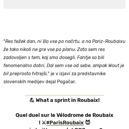
"
Res težek dan, ni šlo vse po načrtu, a na Pariz-Roubaixu
že tako nikoli ne gre vse po planu. Zato sem res
zadovoljen s tem, kaj smo dosegli. Fantje so bili
fenomenalno dobri. Dal sem vse od sebe, ampak Wout je
bil preprosto hitrejši,
" je v izjavi za predstavnike
slovenskih medijev dejal Pogačar.
💪 What a sprint in Roubaix!
Quel duel sur le Vélodrome de Roubaix
! ⚔️
#ParisRoubaix
😈