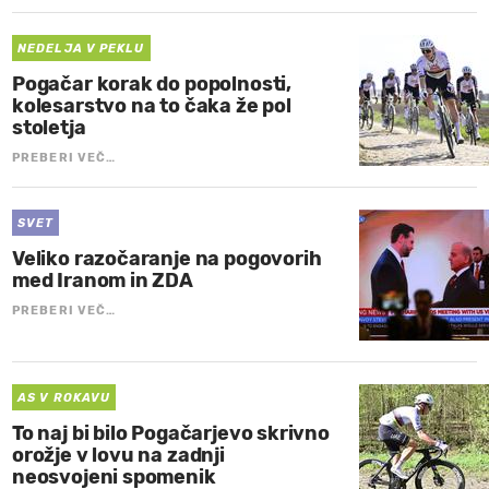
NEDELJA V PEKLU
Pogačar korak do popolnosti,
kolesarstvo na to čaka že pol
stoletja
PREBERI VEČ…
SVET
Veliko razočaranje na pogovorih
med Iranom in ZDA
PREBERI VEČ…
AS V ROKAVU
To naj bi bilo Pogačarjevo skrivno
orožje v lovu na zadnji
neosvojeni spomenik