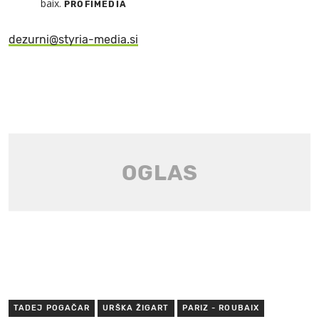
baix.
PROFIMEDIA
dezurni@styria-media.si
TADEJ POGAČAR
URŠKA ŽIGART
PARIZ - ROUBAIX