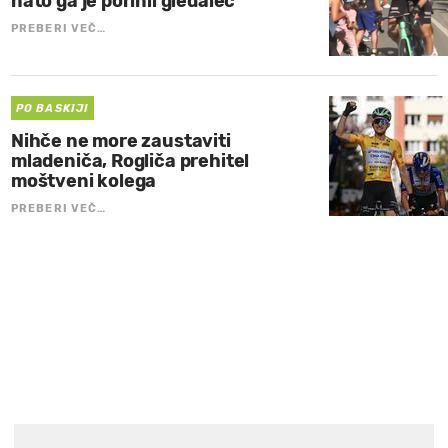
nato ga je porinil gledalec
PREBERI VEČ…
PO BASKIJI
Nihče ne more zaustaviti
mladeniča, Rogliča prehitel
moštveni kolega
PREBERI VEČ…