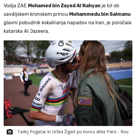
Vodja ZAE
Mohamed bin Zayed Al Nahyan
je bil ob
savdijskem kronskem princu
Mohammedu bin Salmanu
glavni pobudnik eskaliranja napadov na Iran, je poročala
katarska Al Jazeera.
Tadej Pogačar in Urška Žigart po koncu dirke Pariz - Rou