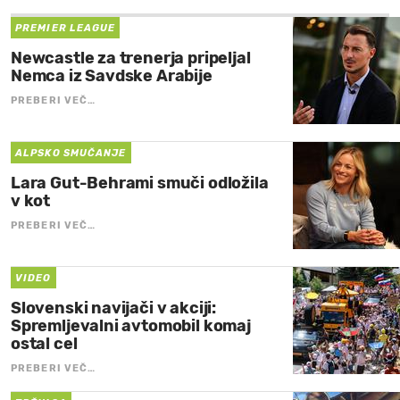
PREMIER LEAGUE
Newcastle za trenerja pripeljal
Nemca iz Savdske Arabije
PREBERI VEČ…
ALPSKO SMUČANJE
Lara Gut-Behrami smuči odložila
v kot
PREBERI VEČ…
VIDEO
Slovenski navijači v akciji:
Spremljevalni avtomobil komaj
ostal cel
PREBERI VEČ…