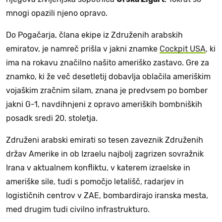
mnogi opazili njeno opravo.
Do Pogačarja, člana ekipe iz Združenih arabskih
emiratov, je namreč prišla v jakni znamke
Cockpit USA
, ki
ima na rokavu značilno našito ameriško zastavo. Gre za
znamko, ki že več desetletij dobavlja oblačila ameriškim
vojaškim zračnim silam, znana je predvsem po bomber
jakni G-1, navdihnjeni z opravo ameriških bombniških
posadk sredi 20. stoletja.
Združeni arabski emirati so tesen zaveznik Združenih
držav Amerike in ob Izraelu najbolj zagrizen sovražnik
Irana v aktualnem konfliktu, v katerem izraelske in
ameriške sile, tudi s pomočjo letališč, radarjev in
logističnih centrov v ZAE, bombardirajo iranska mesta,
med drugim tudi civilno infrastrukturo.