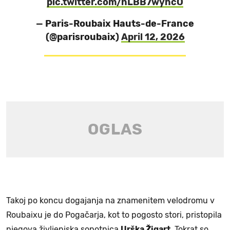
pic.twitter.com/nLBB7wyncO
— Paris-Roubaix Hauts-de-France
(@parisroubaix)
April 12, 2026
Takoj po koncu dogajanja na znamenitem velodromu v
Roubaixu je do Pogačarja, kot to pogosto stori, pristopila
njegova življenjska sopotnica
Urška Žigart
. Tokrat so