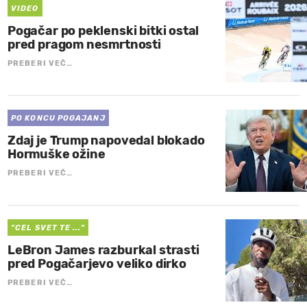
VIDEO
Pogačar po peklenski bitki ostal
pred pragom nesmrtnosti
PREBERI VEČ…
PO KONCU POGAJANJ
Zdaj je Trump napovedal blokado
Hormuške ožine
PREBERI VEČ…
"CEL SVET TE ..."
LeBron James razburkal strasti
pred Pogačarjevo veliko dirko
PREBERI VEČ…