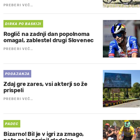
PREBERI VEČ…
DIRKA PO BASKIJI
Roglič na zadnji dan popolnoma
omagal, zablestel drugi Slovenec
PREBERI VEČ…
POGAJANJA
Zdaj gre zares, vsi akterji so že
prispeli
PREBERI VEČ…
PADEC
Bizarno! Bil je v igri za zmago,