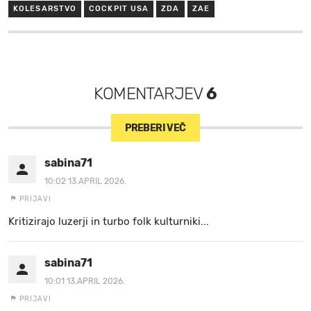
KOLESARSTVO
COCKPIT USA
ZDA
ZAE
KOMENTARJEV
6
PREBERI VEČ
sabina71
10:02 13.APRIL 2026.
PRIJAVI
Kritizirajo luzerji in turbo folk kulturniki...
sabina71
10:01 13.APRIL 2026.
PRIJAVI