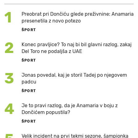
1
Preobrat pri Dončiću glede preživnine: Anamaria
presenetila z novo potezo
ŠPORT
2
Konec pravljice? To naj bi bil glavni razlog, zakaj
Del Toro ne podaljša z UAE
ŠPORT
3
Jonas povedal, kaj je storil Tadej po njegovem
padcu
ŠPORT
4
Je to pravi razlog, da je Anamaria v boju z
Dončićem popustila?
ŠPORT
Velik incident na prvi tekmi sezone, šampionka