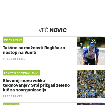
VEČ
NOVIC
PO NESREČI
Takšne so možnosti Rogliča za
nastop na Vuelti
PREBERI VEČ…
SKUPNA KANDIDATURA
Sloveniji novo veliko
tekmovanje? Srbi prižgali zeleno
luč za soorganizacijo
PREBERI VEČ…