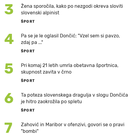
3
Žena sporočila, kako po nezgodi okreva sloviti
slovenski alpinist
ŠPORT
4
Pa se je le oglasil Dončić: "Vzel sem si pavzo,
zdaj pa ..."
ŠPORT
5
Pri komaj 21 letih umrla obetavna športnica,
skupnost zavita v črno
ŠPORT
6
Ta poteza slovenskega dragulja v slogu Dončića
je hitro zaokrožila po spletu
ŠPORT
7
Zahović in Maribor v ofenzivi, govori se o pravi
"bombi"