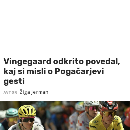
MOJ SANJ
Vingegaard odkrito povedal,
kaj si misli o Pogačarjevi
gesti
Žiga Jerman
AVTOR