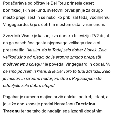
Pogačarjeva odločitev je Del Toru prinesla deset
bonifikacijskih sekund, svetovni prvak jih je za drugo
mesto prejel šest in se nekoliko približal tedaj vodilnemu
Vingegaardu, ki je s četrtim mestom ostal v rumenem.
Zvezdnik Visme je kasneje za dansko televizijo TV2 dejal,
da ga nesebična gesta njegovega velikega rivala ni
presenetila.
"Mislim, da je Tadej zelo dober človek. Zelo
velikodušno od njega, da je etapno zmago prepustil
moštvenemu kolegu,"
je povedal Vingegaard in dodal:
"A
če smo povsem iskreni, si je Del Toro to tudi zaslužil. Zelo
je močan in izredno nadarjen. Oba s Pogačarjem sta
odpeljala zelo dobro etapo."
Pogačar je rumeno majico prvič oblekel po tretji etapi, a
jo je že dan kasneje predal Norvežanu
Torsteinu
Traeenu
ter se tako do nadaljnjega izognil dodatnim