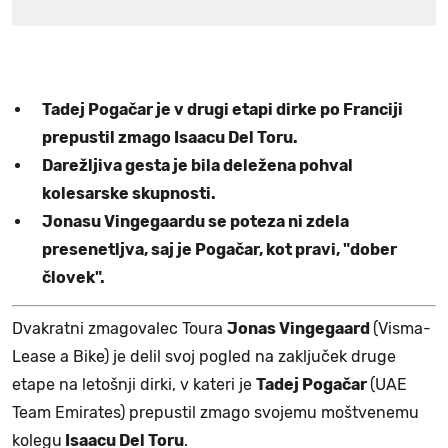
Tadej Pogačar je v drugi etapi dirke po Franciji
prepustil zmago Isaacu Del Toru.
Darežljiva gesta je bila deležena pohval
kolesarske skupnosti.
Jonasu Vingegaardu se poteza ni zdela
presenetljva, saj je Pogačar, kot pravi, "dober
človek".
Dvakratni zmagovalec Toura
Jonas Vingegaard
(Visma-
Lease a Bike) je delil svoj pogled na zaključek druge
etape na letošnji dirki, v kateri je
Tadej Pogačar
(UAE
Team Emirates) prepustil zmago svojemu moštvenemu
kolegu
Isaacu Del Toru
.