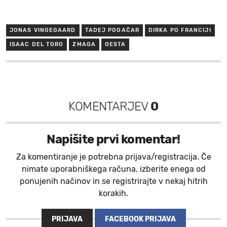
JONAS VINGEGAARD
TADEJ POGAČAR
DIRKA PO FRANCIJI
ISAAC DEL TORO
ZMAGA
GESTA
KOMENTARJEV
0
Napišite prvi komentar!
Za komentiranje je potrebna prijava/registracija. Če
nimate uporabniškega računa, izberite enega od
ponujenih načinov in se registrirajte v nekaj hitrih
korakih.
PRIJAVA
FACEBOOK PRIJAVA