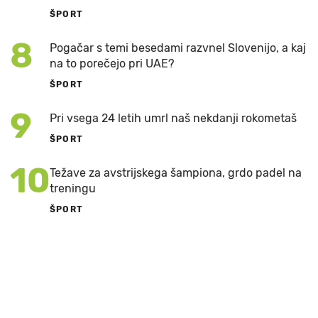
ŠPORT
8
Pogačar s temi besedami razvnel Slovenijo, a kaj
na to porečejo pri UAE?
ŠPORT
9
Pri vsega 24 letih umrl naš nekdanji rokometaš
ŠPORT
10
Težave za avstrijskega šampiona, grdo padel na
treningu
ŠPORT