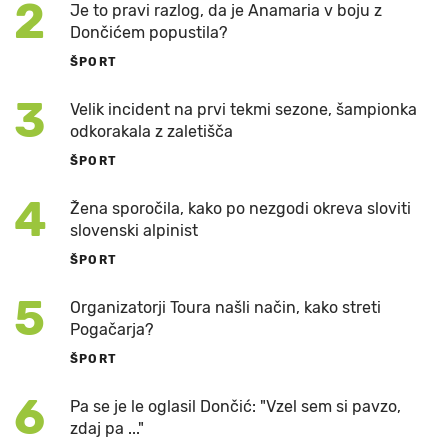
2
Je to pravi razlog, da je Anamaria v boju z
Dončićem popustila?
ŠPORT
3
Velik incident na prvi tekmi sezone, šampionka
odkorakala z zaletišča
ŠPORT
4
Žena sporočila, kako po nezgodi okreva sloviti
slovenski alpinist
ŠPORT
5
Organizatorji Toura našli način, kako streti
Pogačarja?
ŠPORT
6
Pa se je le oglasil Dončić: "Vzel sem si pavzo,
zdaj pa ..."