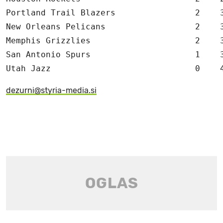
Portland Trail Blazers                2    3
New Orleans Pelicans                  2    3
Memphis Grizzlies                     2    3
San Antonio Spurs                     1    3
Utah Jazz                             0    
dezurni@styria-media.si