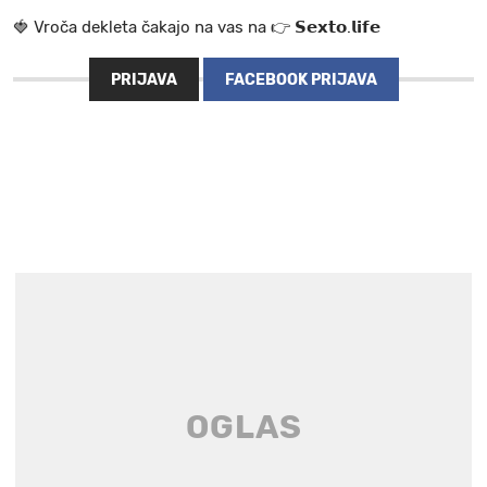
🍓 V r o č a d e k l e t a ča k a jo na va s n a 👉 𝗦𝗲𝘅𝘁𝗼.𝗹𝗶𝗳𝗲
PRIJAVA
FACEBOOK PRIJAVA