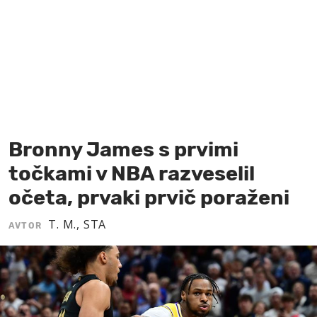
MOJ SANJ
Bronny James s prvimi
točkami v NBA razveselil
očeta, prvaki prvič poraženi
T. M., STA
AVTOR