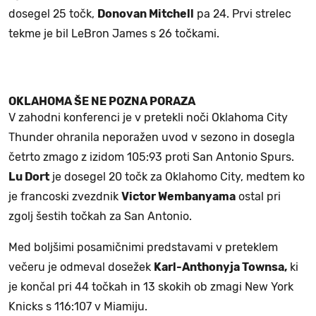
dosegel 25 točk,
Donovan Mitchell
pa 24. Prvi strelec
tekme je bil LeBron James s 26 točkami.
OKLAHOMA ŠE NE POZNA PORAZA
V zahodni konferenci je v pretekli noči Oklahoma City
Thunder ohranila neporažen uvod v sezono in dosegla
četrto zmago z izidom 105:93 proti San Antonio Spurs.
Lu Dort
je dosegel 20 točk za Oklahomo City, medtem ko
je francoski zvezdnik
Victor Wembanyama
ostal pri
zgolj šestih točkah za San Antonio.
Med boljšimi posamičnimi predstavami v preteklem
večeru je odmeval dosežek
Karl-Anthonyja Townsa,
ki
je končal pri 44 točkah in 13 skokih ob zmagi New York
Knicks s 116:107 v Miamiju.