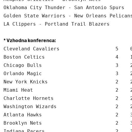
Oklahoma City Thunder - San Antonio Spurs   
Golden State Warriors - New Orleans Pelicans
LA Clippers - Portland Trail Blazers        
* Vzhodna konferenca:
Cleveland Cavaliers                   5    0
Boston Celtics                        4    1
Chicago Bulls                         3    2
Orlando Magic                         3    2
New York Knicks                       2    2
Miami Heat                            2    2
Charlotte Hornets                     2    2
Washington Wizards                    2    2
Atlanta Hawks                         2    3
Brooklyn Nets                         2    3
Indiana Pacers                        2    3