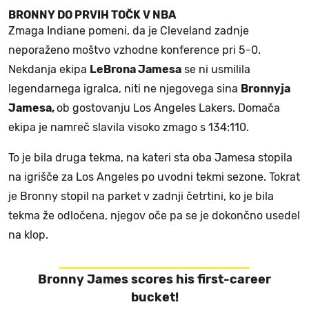
BRONNY DO PRVIH TOČK V NBA
Zmaga Indiane pomeni, da je Cleveland zadnje
neporaženo moštvo vzhodne konference pri 5-0.
Nekdanja ekipa
LeBrona Jamesa
se ni usmilila
legendarnega igralca, niti ne njegovega sina
Bronnyja
Jamesa,
ob gostovanju Los Angeles Lakers. Domača
ekipa je namreč slavila visoko zmago s 134:110.
To je bila druga tekma, na kateri sta oba Jamesa stopila
na igrišče za Los Angeles po uvodni tekmi sezone. Tokrat
je Bronny stopil na parket v zadnji četrtini, ko je bila
tekma že odločena, njegov oče pa se je dokončno usedel
na klop.
Bronny James scores his first-career
bucket!