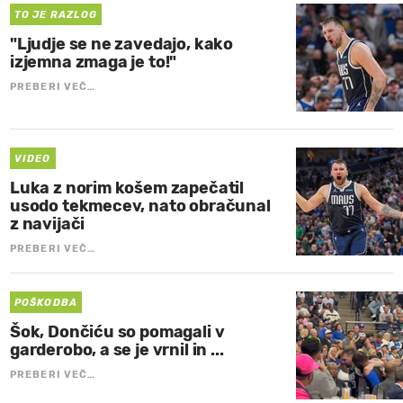
TO JE RAZLOG
"Ljudje se ne zavedajo, kako
izjemna zmaga je to!"
PREBERI VEČ…
VIDEO
Luka z norim košem zapečatil
usodo tekmecev, nato obračunal
z navijači
PREBERI VEČ…
POŠKODBA
Šok, Dončiću so pomagali v
garderobo, a se je vrnil in ...
PREBERI VEČ…