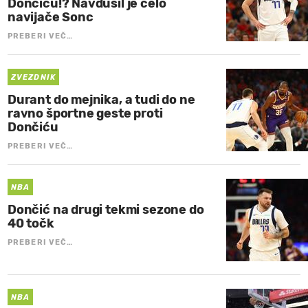
Dončiću!? Navdušil je celo
navijače Sonc
PREBERI VEČ…
ZVEZDNIK
Durant do mejnika, a tudi do ne
ravno športne geste proti
Dončiću
PREBERI VEČ…
NBA
Dončić na drugi tekmi sezone do
40 točk
PREBERI VEČ…
NBA