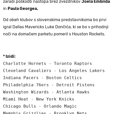
zaradi poškodb nastopa brez zvezdnikov
Joela Embiida
in
Paula Georgea.
Od obeh klubov s slovenskima predstavnikoma bo prvi
igral Dallas Mavericks Luke Dončića, ki se bo v prihodnji
noči na domačem parketu pomeril s Houston Rockets.
* Izidi:
Charlotte Hornets - Toronto Raptors         
Cleveland Cavaliers - Los Angeles Lakers    
Indiana Pacers - Boston Celtics             
Philadelphia 76ers - Detroit Pistons        
Washington Wizards - Atlanta Hawks          
Miami Heat - New York Knicks                
Chicago Bulls - Orlando Magic               
Memphis Grizzlies - Brooklyn Nets           