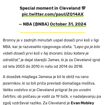
Special moment in Cleveland 💯
pic.twitter.com/pauUZQ14AX
— NBA (@NBA)
October 31, 2024
Bronny je v zadnjih minutah uspel doseči prvi koš v ligi
NBA, kar je razveselilo njegovega očeta.
"Lepo ga je bilo
videti doseči prvi koš v tej dvorani, blizu katere je
odraščal,"
je dejal starejši James, ki je za Cleveland igral
od leta 2003 do 2010 in nato od 2014 do 2018.
A dosežek mlajšega Jamesa je bil le obliž na rano
jezernikov, ki so bili priča prevladi domačega moštva.
Veliko vodstvo si je Cleveland priigral že po uvodni
četrtini, ob polčasu je vodil za 19 točk, v nadaljevanju pa
zgolj vzdrževal razliko. Za Cleveland je
Evan Mobley