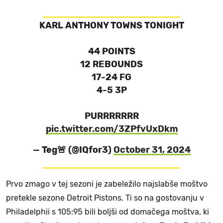
KARL ANTHONY TOWNS TONIGHT
44 POINTS
12 REBOUNDS
17-24 FG
4-5 3P
PURRRRRRR
pic.twitter.com/3ZPfvUxDkm
— Teg🚨 (@IQfor3)
October 31, 2024
Prvo zmago v tej sezoni je zabeležilo najslabše moštvo
pretekle sezone Detroit Pistons. Ti so na gostovanju v
Philadelphii s 105:95 bili boljši od domačega moštva, ki