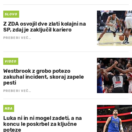
SLOVO
Z ZDA osvojil dve zlati kolajni na
SP, zdaj je zaključil kariero
PREBERI VEČ…
VIDEO
Westbrook z grobo potezo
zakuhal incident, skoraj zapele
pesti
PREBERI VEČ…
NBA
Luka ni in ni mogel zadeti, a na
koncu le poskrbel za ključne
poteze