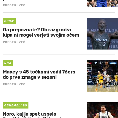
PREBERI VEČ…
OJOJ!
Ga prepoznate? Ob razgrnitvi
kipa ni mogel verjeti svojim očem
PREBERI VEČ…
NBA
Maxey s 45 točkami vodil 76ers
do prve zmage v sezoni
PREBERI VEČ…
OBNEMELI SO
Noro, kaj je spet uspelo