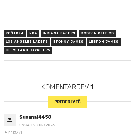
KOŠARKA
NBA
INDIANA PACERS
BOSTON CELTICS
LOS ANGELES LAKERS
BRONNY JAMES
LEBRON JAMES
CLEVELAND CAVALIERS
KOMENTARJEV
1
PREBERI VEČ
Susanai4458
05:04 19.JUNIJ 2025.
PRIJAVI