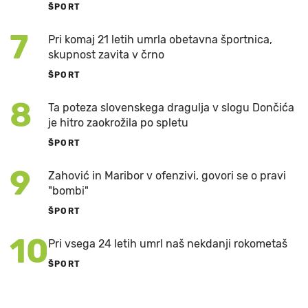
ŠPORT
7
Pri komaj 21 letih umrla obetavna športnica,
skupnost zavita v črno
ŠPORT
8
Ta poteza slovenskega dragulja v slogu Dončića
je hitro zaokrožila po spletu
ŠPORT
9
Zahović in Maribor v ofenzivi, govori se o pravi
"bombi"
ŠPORT
10
Pri vsega 24 letih umrl naš nekdanji rokometaš
ŠPORT