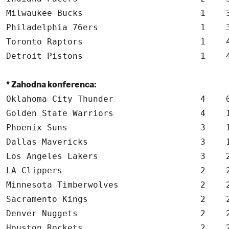
Milwaukee Bucks                       1    3
Philadelphia 76ers                    1    3
Toronto Raptors                       1    4
Detroit Pistons                       1    4
* Zahodna konferenca:
Oklahoma City Thunder                 4    0
Golden State Warriors                 4    1
Phoenix Suns                          3    1
Dallas Mavericks                      3    1
Los Angeles Lakers                    3    2
LA Clippers                           2    2
Minnesota Timberwolves                2    2
Sacramento Kings                      2    2
Denver Nuggets                        2    2
Houston Rockets                       2    2