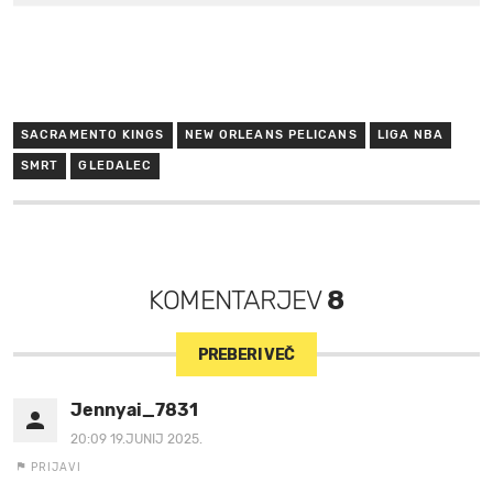
SACRAMENTO KINGS
NEW ORLEANS PELICANS
LIGA NBA
SMRT
GLEDALEC
KOMENTARJEV
8
PREBERI VEČ
Jennyai_7831
20:09 19.JUNIJ 2025.
PRIJAVI