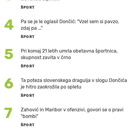
ŠPORT
4
Pa se je le oglasil Dončić: "Vzel sem si pavzo,
zdaj pa ..."
ŠPORT
5
Pri komaj 21 letih umrla obetavna športnica,
skupnost zavita v črno
ŠPORT
6
Ta poteza slovenskega dragulja v slogu Dončića
je hitro zaokrožila po spletu
ŠPORT
7
Zahović in Maribor v ofenzivi, govori se o pravi
"bombi"
ŠPORT