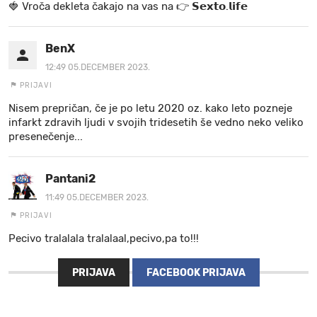
🍓 V r o č a d e k l e t a ča k a jo na va s n a 👉 𝗦𝗲𝘅𝘁𝗼.𝗹𝗶𝗳𝗲
BenX
12:49 05.DECEMBER 2023.
PRIJAVI
Nisem prepričan, če je po letu 2020 oz. kako leto pozneje
infarkt zdravih ljudi v svojih tridesetih še vedno neko veliko
presenečenje...
Pantani2
11:49 05.DECEMBER 2023.
PRIJAVI
Pecivo tralalala tralalaal,pecivo,pa to!!!
PRIJAVA
FACEBOOK PRIJAVA