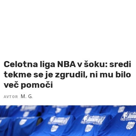
MOJ SANJ
Celotna liga NBA v šoku: sredi
tekme se je zgrudil, ni mu bilo
več pomoči
M. G.
AVTOR