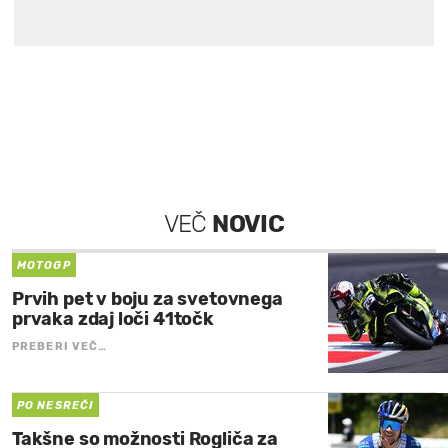
VEČ
NOVIC
MOTOGP
Prvih pet v boju za svetovnega
prvaka zdaj loči 41točk
PREBERI VEČ…
PO NESREČI
Takšne so možnosti Rogliča za