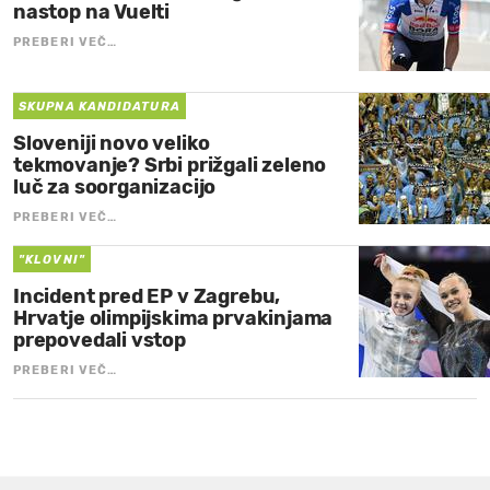
nastop na Vuelti
PREBERI VEČ…
SKUPNA KANDIDATURA
Sloveniji novo veliko
tekmovanje? Srbi prižgali zeleno
luč za soorganizacijo
PREBERI VEČ…
"KLOVNI"
Incident pred EP v Zagrebu,
Hrvatje olimpijskima prvakinjama
prepovedali vstop
PREBERI VEČ…