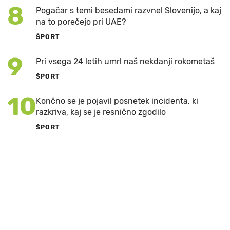
8
Pogačar s temi besedami razvnel Slovenijo, a kaj
na to porečejo pri UAE?
ŠPORT
9
Pri vsega 24 letih umrl naš nekdanji rokometaš
ŠPORT
10
Končno se je pojavil posnetek incidenta, ki
razkriva, kaj se je resnično zgodilo
ŠPORT