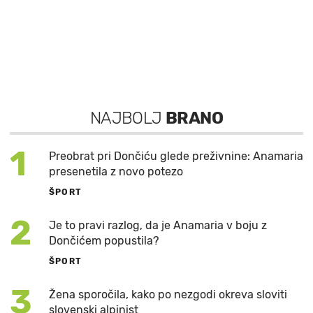
NAJBOLJ
BRANO
1
Preobrat pri Dončiću glede preživnine: Anamaria
presenetila z novo potezo
ŠPORT
2
Je to pravi razlog, da je Anamaria v boju z
Dončićem popustila?
ŠPORT
3
Žena sporočila, kako po nezgodi okreva sloviti
slovenski alpinist