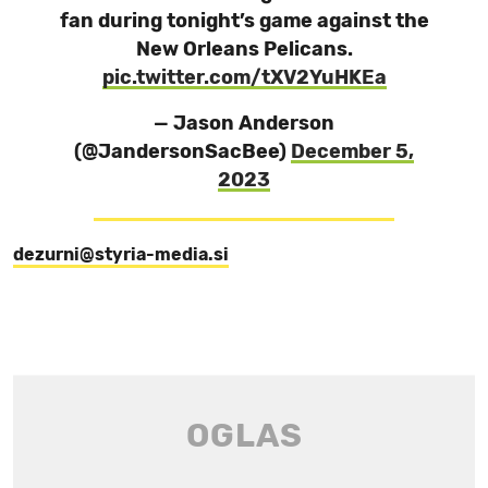
fan during tonight’s game against the
New Orleans Pelicans.
pic.twitter.com/tXV2YuHKEa
— Jason Anderson
(@JandersonSacBee)
December 5,
2023
dezurni@styria-media.si