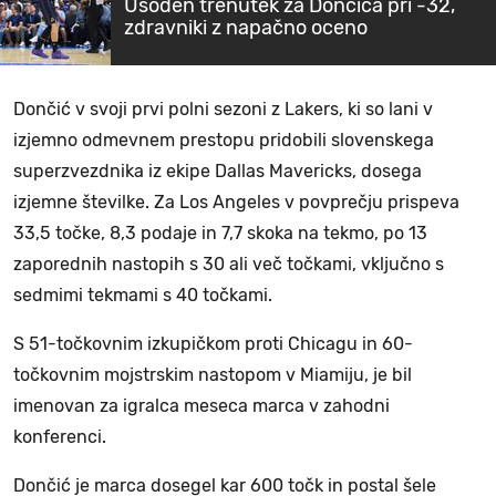
Usoden trenutek za Dončića pri -32,
zdravniki z napačno oceno
Dončić v svoji prvi polni sezoni z Lakers, ki so lani v
izjemno odmevnem prestopu pridobili slovenskega
superzvezdnika iz ekipe Dallas Mavericks, dosega
izjemne številke. Za Los Angeles v povprečju prispeva
33,5 točke, 8,3 podaje in 7,7 skoka na tekmo, po 13
zaporednih nastopih s 30 ali več točkami, vključno s
sedmimi tekmami s 40 točkami.
S 51-točkovnim izkupičkom proti Chicagu in 60-
točkovnim mojstrskim nastopom v Miamiju, je bil
imenovan za igralca meseca marca v zahodni
konferenci.
Dončić je marca dosegel kar 600 točk in postal šele