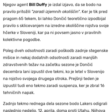
Njegov agent
Bill Duffy
je izdal izjavo, da se bodo na
pravilo pritožili
"zaradi izjemnih okoliščin"
. Ker je tik pred
pragom 65 tekem, bi lahko Dončić teoretično izpodbijal
pravilo s sklicevanjem na izredne okoliščine rojstva svoje
hčerke v Sloveniji, kar pa ni povsem jasno v pravilnih
kolektivne pogodbe.
Poleg dveh odsotnosti zaradi poškodb zadnje stegenske
mišice in nekaj dodatnih odsotnosti zaradi manjših
zdravstvenih težav na začetku sezone je Dončić
decembra lani izpustil dve tekmi, ko je letel v Slovenijo
na rojstvo svojega drugega otroka. Prejšnji teden je
izpustil tudi eno tekmo zaradi suspenza, ker je zbral 16
tehničnih napak.
Zadnjo tekmo rednega dela sezone bodo Lakers odigrali
naslednjo nedeljo, 12. aprila, doma proti Utahu. Njihova