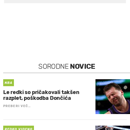
SORODNE
NOVICE
NBA
Le redki so pričakovali takšen
razplet, poškodba Dončića
PREBERI VEČ…
REDKO VIDENO