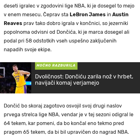
deseti igralec v zgodovini lige NBA, ki je dosegel to mejo
v enem mesecu. Čeprav sta
LeBron James
in
Austin
Reaves
prav tako dobro igrala v končnici, so jezerniki
popolnoma odvisni od Dončića, ki je marca dosegel ali
podal pri 58 odstotkih vseh uspešno zaključenih
napadih svoje ekipe.
MOČNO RAZBURILA
Dvoličnost: Dončiću zarila nož v hrbet,
navijači komaj verjamejo
Dončić bo skoraj zagotovo osvojil svoj drugi naslov
prvega strelca lige NBA, vendar je v tej sezoni odigral le
64 tekem, kar pomeni, da bo končal eno tekmo pred
pragom 65 tekem, da bi bil upravičen do nagrad NBA.