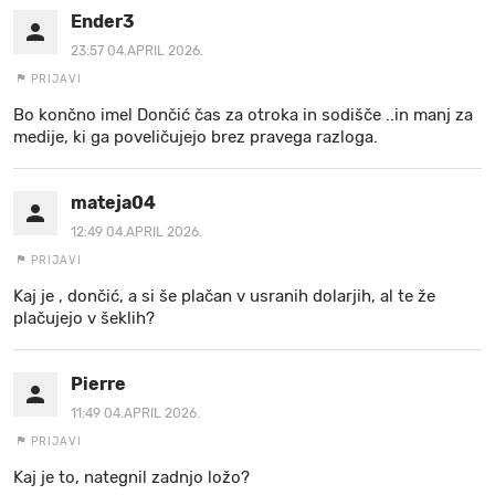
Ender3
23:57 04.APRIL 2026.
PRIJAVI
Bo končno imel Dončić čas za otroka in sodišče ..in manj za
medije, ki ga poveličujejo brez pravega razloga.
mateja04
12:49 04.APRIL 2026.
PRIJAVI
Kaj je , dončić, a si še plačan v usranih dolarjih, al te že
plačujejo v šeklih?
Pierre
11:49 04.APRIL 2026.
PRIJAVI
Kaj je to, nategnil zadnjo ložo?