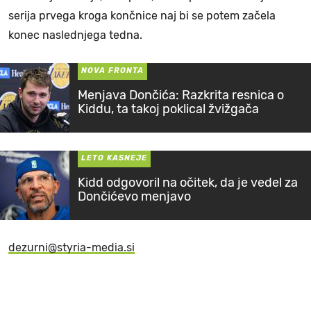
serija prvega kroga končnice naj bi se potem začela
konec naslednjega tedna.
NOVA FRONTA
Menjava Dončića: Razkrita resnica o
Kiddu, ta takoj poklical žvižgača
LETO KASNEJE
Kidd odgovoril na očitek, da je vedel za
Dončićevo menjavo
dezurni@styria-media.si