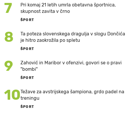
7
Pri komaj 21 letih umrla obetavna športnica,
skupnost zavita v črno
ŠPORT
8
Ta poteza slovenskega dragulja v slogu Dončića
je hitro zaokrožila po spletu
ŠPORT
9
Zahović in Maribor v ofenzivi, govori se o pravi
"bombi"
ŠPORT
10
Težave za avstrijskega šampiona, grdo padel na
treningu
ŠPORT