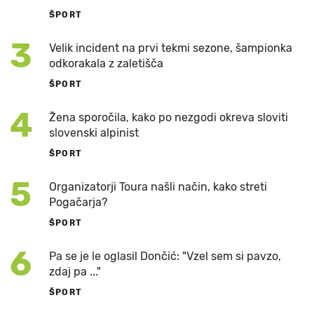
ŠPORT
3
Velik incident na prvi tekmi sezone, šampionka
odkorakala z zaletišča
ŠPORT
4
Žena sporočila, kako po nezgodi okreva sloviti
slovenski alpinist
ŠPORT
5
Organizatorji Toura našli način, kako streti
Pogačarja?
ŠPORT
6
Pa se je le oglasil Dončić: "Vzel sem si pavzo,
zdaj pa ..."
ŠPORT