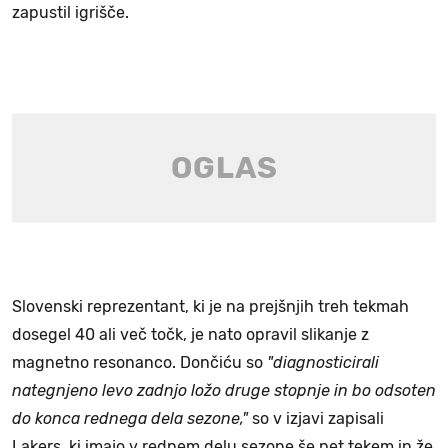
zapustil igrišče.
Slovenski reprezentant, ki je na prejšnjih treh tekmah
dosegel 40 ali več točk, je nato opravil slikanje z
magnetno resonanco. Dončiću so
"diagnosticirali
nategnjeno levo zadnjo ložo druge stopnje in bo odsoten
do konca rednega dela sezone,"
so v izjavi zapisali
Lakers, ki imajo v rednem delu sezone še pet tekem in že