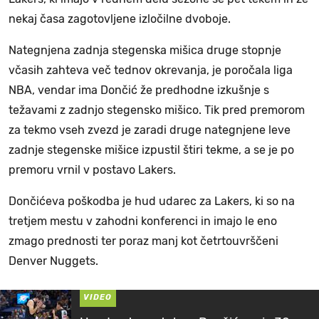
nekaj časa zagotovljene izločilne dvoboje.
Nategnjena zadnja stegenska mišica druge stopnje
včasih zahteva več tednov okrevanja, je poročala liga
NBA, vendar ima Dončić že predhodne izkušnje s
težavami z zadnjo stegensko mišico. Tik pred premorom
za tekmo vseh zvezd je zaradi druge nategnjene leve
zadnje stegenske mišice izpustil štiri tekme, a se je po
premoru vrnil v postavo Lakers.
Dončićeva poškodba je hud udarec za Lakers, ki so na
tretjem mestu v zahodni konferenci in imajo le eno
zmago prednosti ter poraz manj kot četrtouvrščeni
Denver Nuggets.
VIDEO