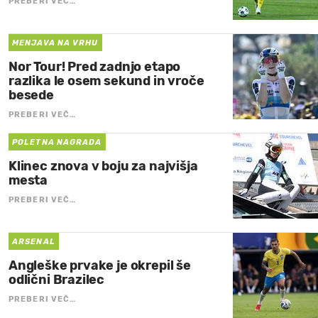
PREBERI VEČ…
MENJAVA NA VRHU
Nor Tour! Pred zadnjo etapo
razlika le osem sekund in vroče
besede
PREBERI VEČ…
POLETNA NAGRADA
Klinec znova v boju za najvišja
mesta
PREBERI VEČ…
ARSENAL
Angleške prvake je okrepil še
odlični Brazilec
PREBERI VEČ…