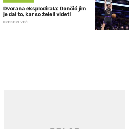
Dvorana eksplodirala: Dončić jim
je dal to, kar so želeli videti
PREBERI VEČ…