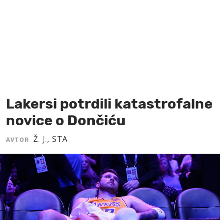
MOJ SANJ
Lakersi potrdili katastrofalne
novice o Dončiću
Ž. J., STA
AVTOR