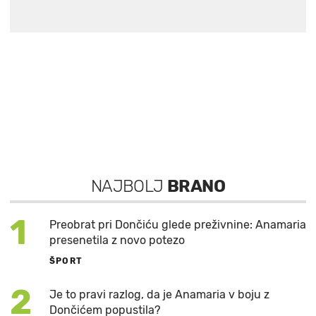
NAJBOLJ
BRANO
1
Preobrat pri Dončiću glede preživnine: Anamaria
presenetila z novo potezo
ŠPORT
2
Je to pravi razlog, da je Anamaria v boju z
Dončićem popustila?