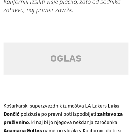
Kaliforniji izsiliti višje plačilo, zato od sodnika
zahteva, naj primer zavrže.
Košarkarski superzvezdnik iz moštva LA Lakers
Luka
Dončić
poizkuša po pravni poti izpodbijati
zahtevo za
preživnino
, ki naj bi jo njegova nekdanja zaročenka
Anamaria Goltes
namerno vložila v Kaliforniji, da bi si