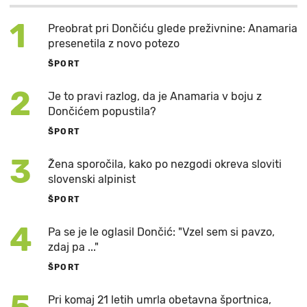
1
Preobrat pri Dončiću glede preživnine: Anamaria
presenetila z novo potezo
ŠPORT
2
Je to pravi razlog, da je Anamaria v boju z
Dončićem popustila?
ŠPORT
3
Žena sporočila, kako po nezgodi okreva sloviti
slovenski alpinist
ŠPORT
4
Pa se je le oglasil Dončić: "Vzel sem si pavzo,
zdaj pa ..."
ŠPORT
Pri komaj 21 letih umrla obetavna športnica,