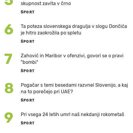
5
skupnost zavita v črno
ŠPORT
6
Ta poteza slovenskega dragulja v slogu Dončića
je hitro zaokrožila po spletu
ŠPORT
7
Zahović in Maribor v ofenzivi, govori se o pravi
"bombi"
ŠPORT
8
Pogačar s temi besedami razvnel Slovenijo, a kaj
na to porečejo pri UAE?
ŠPORT
9
Pri vsega 24 letih umrl naš nekdanji rokometaš
ŠPORT