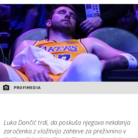
MOJ SANJ
PROFIMEDIA
Luka Dončić trdi, da poskuša njegova nekdanja
zaročenka z vložitvijo zahteve za preživnino v