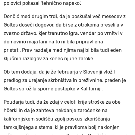
polovici pokazal 'tehnično napako'.
Dončić med drugim trdi, da je poskušal več mesecev z
Goltes doseči dogovor, da bi se z otrokoma preselila v
zvezno državo, kjer trenutno igra, vendar po vrnitvi v
domovino maja lani na to ni bila pripravljena
pristati. Prav razdalja med njima naj bi bila tudi eden
ključnih razlogov za konec njune zaroke.
Ob tem dodaja, da je že februarja v Sloveniji vložil
predlog za urejanje skrbništva in preživnine, preden je
Goltes sprožila sporne postopke v Kaliforniji.
Poudarja tudi, da že zdaj v celoti krije stroške za obe
hčerki in da je zahteva nekdanje zaročenke na
kalifornijskem sodišču zgolj poskus izkoriščanja
tamkajšnjega sistema, ki je praviloma bolj naklonjen