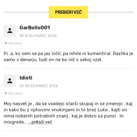
PREBERI VEČ
GarBollo001
18:16 26.MAREC 2026.
PRIJAVI
Pi..a, ko sem se pa jaz ločil, pa nihče ni komentiral. Razlika je
samo v denarju, tudi on ne bo nič s seboj vzel.
Idioti
20:34 25.MAREC 2026.
PRIJAVI
Moj nasvet je , da se vsedejo starši skupaj in se zmenijo , kaj
in kako bo z njihovimi vnukinjami in to brez Luke , kajti on
nima nobenih potrebnih znanj , kaj je dobro za punci . In
miogrede
…
...prikaži več