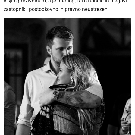
višjim preživninam, a je predlog, tako Dončić in njegovi
zastopniki, postopkovno in pravno neustrezen.