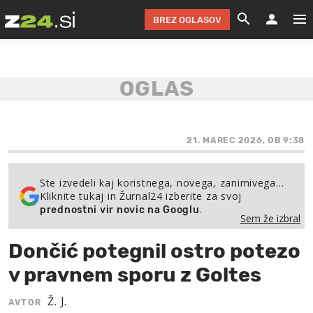
BREZ OGLASOV
GRADIMO &
OLIMPI
EKO 
INTE
T
SLOV
KOMENTARJ
FILM & G
NEPRE
AVTO 
NO
FI
SV
ČRNA 
KOMB
VARČ
AKT
KO
BI
ŠP
FESTIVAL ZA L
LEPOT
MOTO
NA 
NA
O
21. MAREC 2026, OB 9:38
MAG
ODNOSI IN
ŽIVLJEN
IZ DR
KOLE
E-
ZDR
POGLEJ
Ste izvedeli kaj koristnega, novega, zanimivega…
Kliknite tukaj in Žurnal24 izberite za svoj
HOROSKOP IN
PRAVNI
ŠOFER
ZIMSK
PRE
AV
.
prednostni vir novic na Googlu
Sem že izbral
JOO
IN
POPO
POGLEJ
POGLEJ
POGLEJ
Dončić potegnil ostro potezo
SEM 
POD S
POGLEJ
v pravnem sporu z Goltes
TRAJN
POGLEJ
Ž. J.
AVTOR
ŽURNAL P