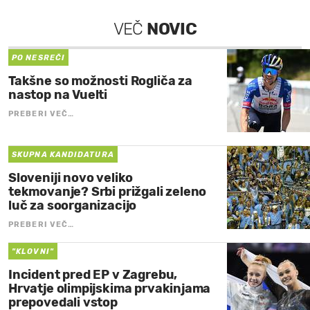
VEČ
NOVIC
PO NESREČI
Takšne so možnosti Rogliča za
nastop na Vuelti
PREBERI VEČ…
SKUPNA KANDIDATURA
Sloveniji novo veliko
tekmovanje? Srbi prižgali zeleno
luč za soorganizacijo
PREBERI VEČ…
"KLOVNI"
Incident pred EP v Zagrebu,
Hrvatje olimpijskima prvakinjama
prepovedali vstop