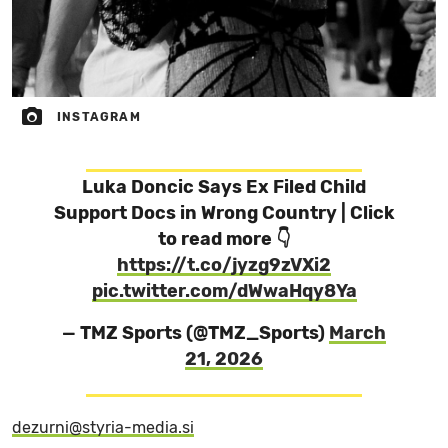
INSTAGRAM
Luka Doncic Says Ex Filed Child
Support Docs in Wrong Country | Click
to read more 👇
https://t.co/jyzg9zVXi2
pic.twitter.com/dWwaHqy8Ya
— TMZ Sports (@TMZ_Sports)
March
21, 2026
dezurni@styria-media.si