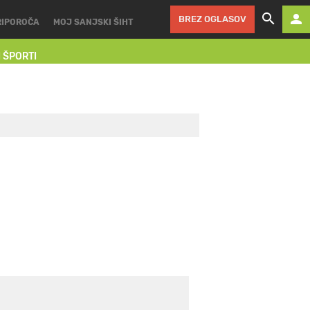
BREZ OGLASOV
RIPOROČA
MOJ SANJSKI ŠIHT
I ŠPORTI