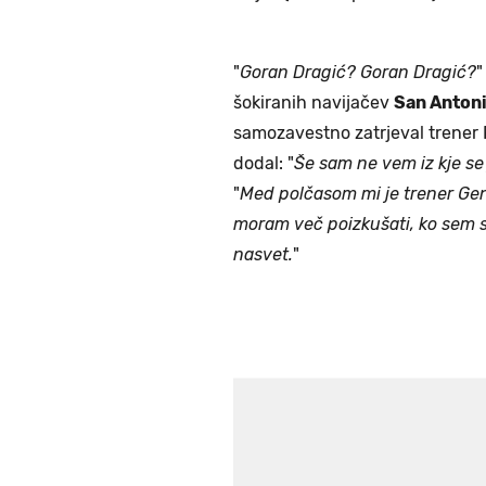
"
Goran Dragić? Goran Dragić?
"
šokiranih navijačev
San Anton
samozavestno zatrjeval trener
dodal: "
Še sam ne vem iz kje se 
"
Med polčasom mi je trener Gent
moram več poizkušati, ko sem s
nasvet.
"