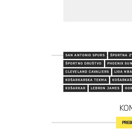
SAN ANTONIO SPURS
ŠPORTNA Z
ŠPORTNO DRUŠTVO
PHOENIX SU
CLEVELAND CAVALIERS
LIGA NB
KOŠARKARSKA TEKMA
KOŠARKAŠ
KOŠARKAR
LEBRON JAMES
GO
KO
PREB