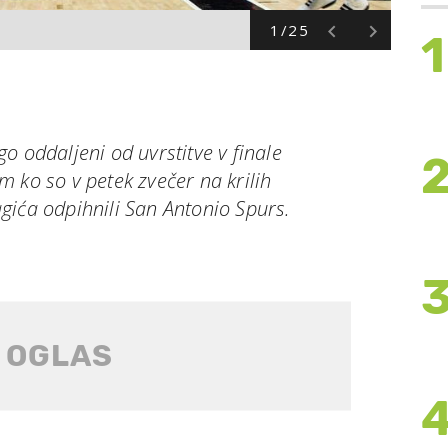
1/25
1
o oddaljeni od uvrstitve v finale
 ko so v petek zvečer na krilih
gića odpihnili San Antonio Spurs.