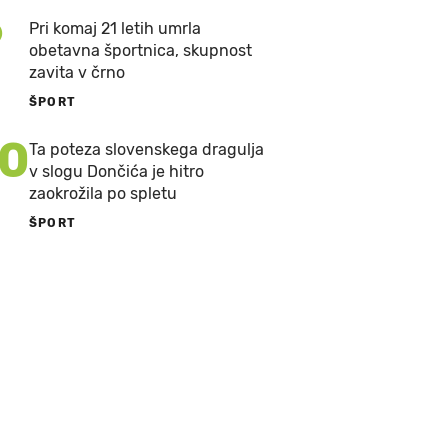
9
Pri komaj 21 letih umrla
obetavna športnica, skupnost
zavita v črno
ŠPORT
10
Ta poteza slovenskega dragulja
v slogu Dončića je hitro
zaokrožila po spletu
ŠPORT