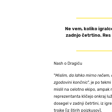
Ne vem, koliko igralce
zadnjo četrtino. Re
Nash o Dragiću
"
Mislim, da lahko mirno rečem, d
zgodovini končnic
", je po tekm
mislil na celotno ekipo, ampak 
reprezentanta kličejo onkraj lu
dosegel v zadnji četrtini, iz igr
trojke (iz štirih poizkusov).