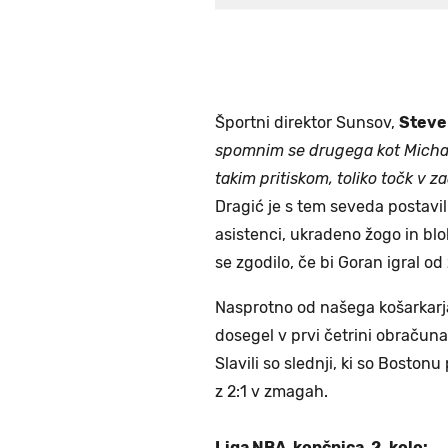
Športni direktor Sunsov,
Steve
spomnim se drugega kot Michae
takim pritiskom, toliko točk v zad
Dragić je s tem seveda postavil 
asistenci, ukradeno žogo in blo
se zgodilo, če bi Goran igral od
Nasprotno od našega košarkarja
dosegel v prvi četrini obraču
Slavili so slednji, ki so Bostonu
z 2:1 v zmagah.
Liga NBA, končnica, 2. kolo: