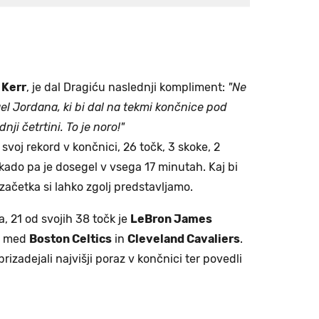
 Kerr
, je dal Dragiću naslednji kompliment:
"Ne
l Jordana, ki bi dal na tekmi končnice pod
nji četrtini. To je noro!"
svoj rekord v končnici, 26 točk, 3 skoke, 2
kado pa je dosegel v vsega 17 minutah. Kaj bi
 začetka si lahko zgolj predstavljamo.
, 21 od svojih 38 točk je
LeBron James
na med
Boston Celtics
in
Cleveland Cavaliers
.
 prizadejali najvišji poraz v končnici ter povedli