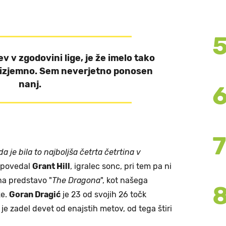
v v zgodovini lige, je že imelo tako
s izjemno. Sem neverjetno ponosen
nanj.
a je bila to najboljša četrta četrtina v
i povedal
Grant Hill
, igralec sonc, pri tem pa ni
na predstavo "
The Dragona
", kot našega
že.
Goran Dragić
je 23 od svojih 26 točk
e je zadel devet od enajstih metov, od tega štiri