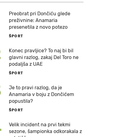
Preobrat pri Dončiću glede
preživnine: Anamaria
presenetila z novo potezo
ŠPORT
2
Konec pravljice? To naj bi bil
glavni razlog, zakaj Del Toro ne
podaljša z UAE
ŠPORT
3
Je to pravi razlog, da je
Anamaria v boju z Dončićem
popustila?
ŠPORT
4
Velik incident na prvi tekmi
sezone, šampionka odkorakala z