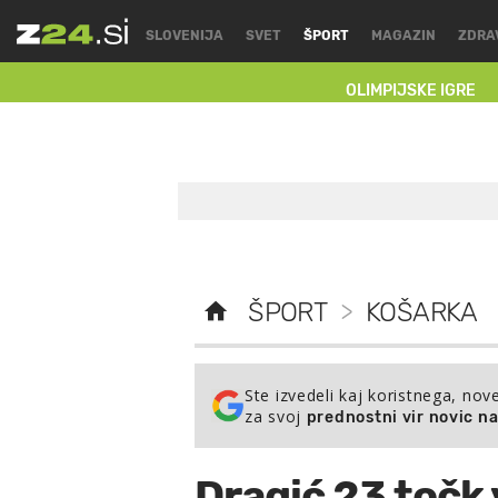
SLOVENIJA
SVET
ŠPORT
MAGAZIN
ZDRA
OLIMPIJSKE IGRE
ŠPORT
>
KOŠARKA
Ste izvedeli kaj koristnega, nov
za svoj
prednostni vir novic n
Dragić 23 točk v