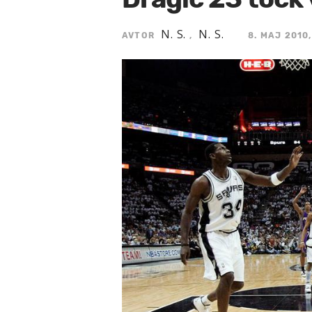
N. S.
N. S.
AVTOR
,
8. MAJ 2010,