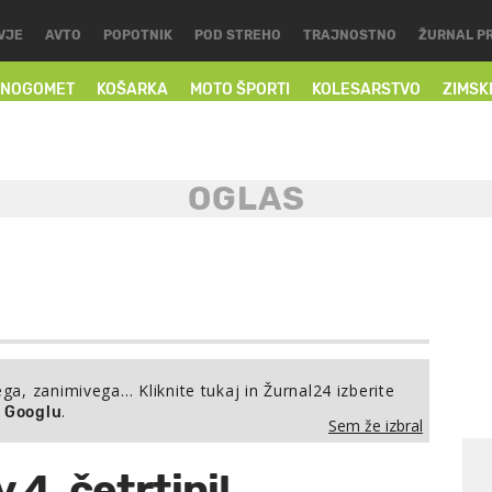
VJE
AVTO
POPOTNIK
POD STREHO
TRAJNOSTNO
ŽURNAL P
NOGOMET
KOŠARKA
MOTO ŠPORTI
KOLESARSTVO
ZIMSK
ega, zanimivega… Kliknite tukaj in Žurnal24 izberite
.
a Googlu
Sem že izbral
 4. četrtini!