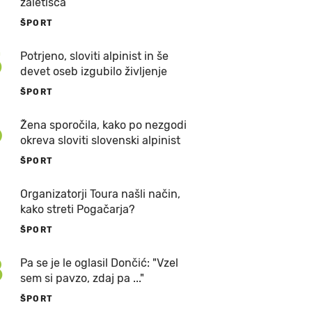
zaletišča
ŠPORT
5
Potrjeno, sloviti alpinist in še
devet oseb izgubilo življenje
ŠPORT
6
Žena sporočila, kako po nezgodi
okreva sloviti slovenski alpinist
ŠPORT
7
Organizatorji Toura našli način,
kako streti Pogačarja?
ŠPORT
8
Pa se je le oglasil Dončić: "Vzel
sem si pavzo, zdaj pa ..."
ŠPORT