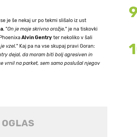
 se je še nekaj ur po tekmi slišalo iz ust
ia
. "
On je moje skrivno orožje,
" je na tiskovki
 Phoenixa
Alvin Gentry
ter nekoliko v šali
je vzel.
" Kaj pa na vse skupaj pravi Goran:
ry dejal, da moram biti bolj agresiven in
e vrnil na parket, sem samo poslušal njegov