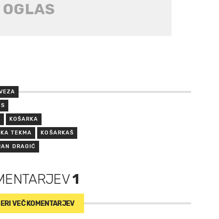
VEZA
NS
A
KOŠARKA
KA TEKMA
KOŠARKAŠ
RAN DRAGIĆ
MENTARJEV
1
ERI VEČ
KOMENTARJEV