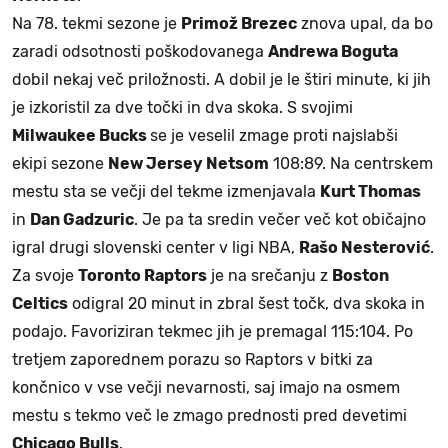
Na 78. tekmi sezone je
Primož Brezec
znova upal, da bo
zaradi odsotnosti poškodovanega
Andrewa Boguta
dobil nekaj več priložnosti. A dobil je le štiri minute, ki jih
je izkoristil za dve točki in dva skoka. S svojimi
Milwaukee Bucks
se je veselil zmage proti najslabši
ekipi sezone
New Jersey Netsom
108:89. Na centrskem
mestu sta se večji del tekme izmenjavala
Kurt Thomas
in
Dan Gadzuric
. Je pa ta sredin večer več kot običajno
igral drugi slovenski center v ligi NBA,
Rašo Nesterović
.
Za svoje
Toronto Raptors
je na srečanju z
Boston
Celtics
odigral 20 minut in zbral šest točk, dva skoka in
podajo. Favoriziran tekmec jih je premagal 115:104. Po
tretjem zaporednem porazu so Raptors v bitki za
končnico v vse večji nevarnosti, saj imajo na osmem
mestu s tekmo več le zmago prednosti pred devetimi
Chicago Bulls
.