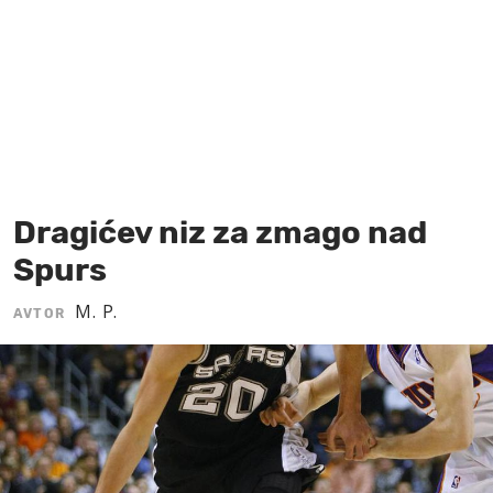
MOJ SANJ
Dragićev niz za zmago nad
Spurs
M. P.
AVTOR