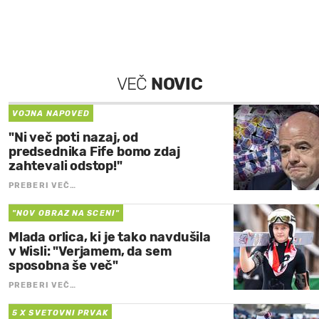
VEČ
NOVIC
VOJNA NAPOVED
"Ni več poti nazaj, od
predsednika Fife bomo zdaj
zahtevali odstop!"
PREBERI VEČ…
"NOV OBRAZ NA SCENI"
Mlada orlica, ki je tako navdušila
v Wisli: "Verjamem, da sem
sposobna še več"
PREBERI VEČ…
5 X SVETOVNI PRVAK