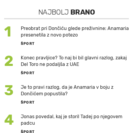
NAJBOLJ
BRANO
1
Preobrat pri Dončiću glede preživnine: Anamaria
presenetila z novo potezo
ŠPORT
2
Konec pravljice? To naj bi bil glavni razlog, zakaj
Del Toro ne podaljša z UAE
ŠPORT
3
Je to pravi razlog, da je Anamaria v boju z
Dončićem popustila?
ŠPORT
4
Jonas povedal, kaj je storil Tadej po njegovem
padcu
ŠPORT