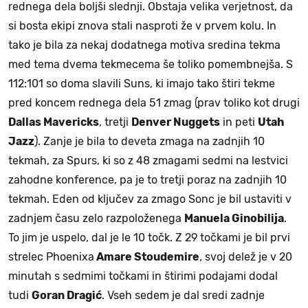
rednega dela boljši slednji. Obstaja velika verjetnost, da
si bosta ekipi znova stali nasproti že v prvem kolu. In
tako je bila za nekaj dodatnega motiva sredina tekma
med tema dvema tekmecema še toliko pomembnejša. S
112:101 so doma slavili Suns, ki imajo tako štiri tekme
pred koncem rednega dela 51 zmag (prav toliko kot drugi
Dallas Mavericks
, tretji
Denver Nuggets
in peti
Utah
Jazz
). Zanje je bila to deveta zmaga na zadnjih 10
tekmah, za Spurs, ki so z 48 zmagami sedmi na lestvici
zahodne konference, pa je to tretji poraz na zadnjih 10
tekmah. Eden od ključev za zmago Sonc je bil ustaviti v
zadnjem času zelo razpoloženega
Manuela Ginobilija
.
To jim je uspelo, dal je le 10 točk. Z 29 točkami je bil prvi
strelec Phoenixa
Amare Stoudemire
, svoj delež je v 20
minutah s sedmimi točkami in štirimi podajami dodal
tudi
Goran Dragić
. Vseh sedem je dal sredi zadnje