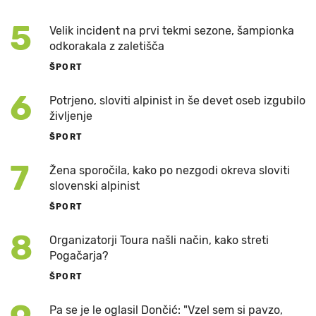
5
Velik incident na prvi tekmi sezone, šampionka
odkorakala z zaletišča
ŠPORT
6
Potrjeno, sloviti alpinist in še devet oseb izgubilo
življenje
ŠPORT
7
Žena sporočila, kako po nezgodi okreva sloviti
slovenski alpinist
ŠPORT
8
Organizatorji Toura našli način, kako streti
Pogačarja?
ŠPORT
Pa se je le oglasil Dončić: "Vzel sem si pavzo,