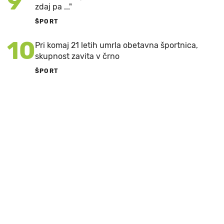
9
zdaj pa ..."
ŠPORT
10
Pri komaj 21 letih umrla obetavna športnica,
skupnost zavita v črno
ŠPORT