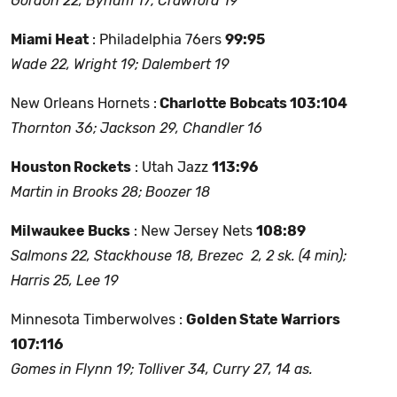
Gordon 22, Bynum 17; Crawford 19
Miami Heat
: Philadelphia 76ers
99:95
Wade 22, Wright 19; Dalembert 19
New Orleans Hornets :
Charlotte Bobcats 103:104
Thornton 36; Jackson 29, Chandler 16
Houston Rockets
: Utah Jazz
113:96
Martin in Brooks 28; Boozer 18
Milwaukee Bucks
: New Jersey Nets
108:89
Salmons 22, Stackhouse 18, Brezec 2, 2 sk. (4 min);
Harris 25, Lee 19
Minnesota Timberwolves :
Golden State Warriors
107:116
Gomes in Flynn 19; Tolliver 34, Curry 27, 14 as.