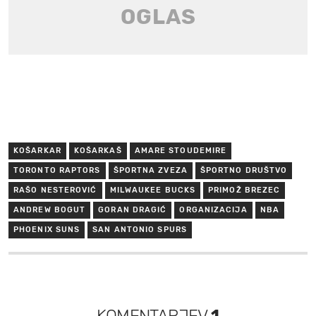
KOŠARKAR
KOŠARKAŠ
AMARE STOUDEMIRE
TORONTO RAPTORS
ŠPORTNA ZVEZA
ŠPORTNO DRUŠTVO
RAŠO NESTEROVIĆ
MILWAUKEE BUCKS
PRIMOŽ BREZEC
ANDREW BOGUT
GORAN DRAGIĆ
ORGANIZACIJA
NBA
PHOENIX SUNS
SAN ANTONIO SPURS