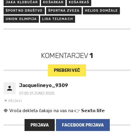
JAKA KLOBUČAR
KOŠARKAR
KOŠARKAŠ
ŠPORTNO DRUŠTVO
ŠPORTNA ZVEZA
HELIOS DOMŽALE
UNION OLIMPIJA
LIGA TELEMACH
KOMENTARJEV
1
PREBERI VEČ
Jacquelineyo_9309
07:50 21.JUNIJ 2025.
PRIJAVI
🍓 V r o č a d e k l e t a ča k a jo na va s n a 👉 𝗦𝗲𝘅𝘁𝗼.𝗹𝗶𝗳𝗲
PRIJAVA
FACEBOOK PRIJAVA