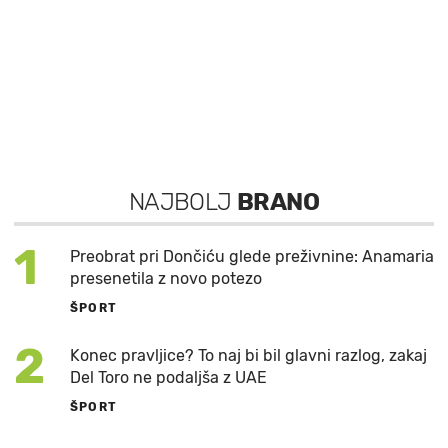
NAJBOLJ
BRANO
1
Preobrat pri Dončiću glede preživnine: Anamaria
presenetila z novo potezo
ŠPORT
2
Konec pravljice? To naj bi bil glavni razlog, zakaj
Del Toro ne podaljša z UAE
ŠPORT