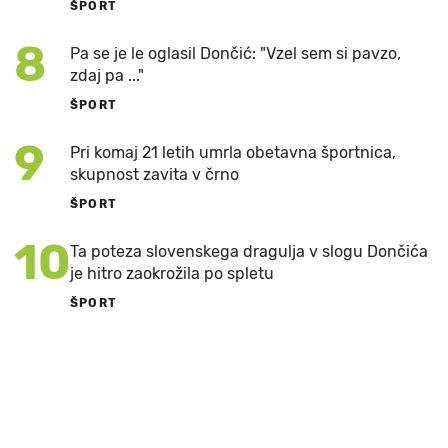
ŠPORT
8
Pa se je le oglasil Dončić: "Vzel sem si pavzo,
zdaj pa ..."
ŠPORT
9
Pri komaj 21 letih umrla obetavna športnica,
skupnost zavita v črno
ŠPORT
10
Ta poteza slovenskega dragulja v slogu Dončića
je hitro zaokrožila po spletu
ŠPORT