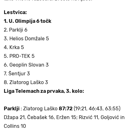
Lestvica:
1. U. Olimpija 6 točk
2. Parklji 6
3. Helios Domžale 5
4. Krka 5
5. PRO-TEK 5
6. Geoplin Slovan 3
7. Šentjur 3
8. Zlatorog Laško 3
Lig
a Telemach za prvaka, 3. kolo:
Parklji
: Zlatorog Laško
87:72
(19:21, 46:43, 63:55)
Džapa 21, Čebašek 16, Eržen 15; Rizvić 11, Goljović in
Collins 10