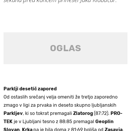
Parklji desetič zapored
Od ostaslih srečanj velja omeniti že tretjo zaporedno
zmago v ligi za prvaka in deseto skupno ljubljanskih
Parkljev
, ki so tokrat premagali
Zlatorog
(87:72).
PRO-
TEK
je v Ljubljani tesno z 88:85 premagal
Geoplin
Slovan
.
Krka
pa je bila doma z 81:69 boljša od
Zasavja
.