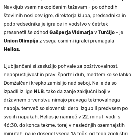
Navkljub vsem nakopičenim težavam - po odhodih
številnih nosilcev igre, direktorja kluba, predsednika in
podpredsednika je igralce in vodstvo v četrtek
presenetil še odhod
Gašperja Vidmarja
v
Turčijo
- je
Union Olimpija
z vsega osmimi igralci premagala
Helios
.
Ljubljančani si zaslužijo pohvale za požrtvovalnost,
nepopustljivost in pravi športni duh, medtem ko se lahko
Domžalčani krepko zamislijo nad seboj. Ne le da so
izpadli iz lige
NLB
, tako da zanje zaključni boji v
državnem prvenstvu nimajo pravega tekmovalnega
naboja, temveč so slovenski derbi izgubili predvsem po
svojih napakah. Helios je namreč v 22. minuti vodil s
46:30, do konca tekme, torej v naslednjih osemnajstih
minutah, pa je dosegel vsega 13 točk, od tega zgolj štiri