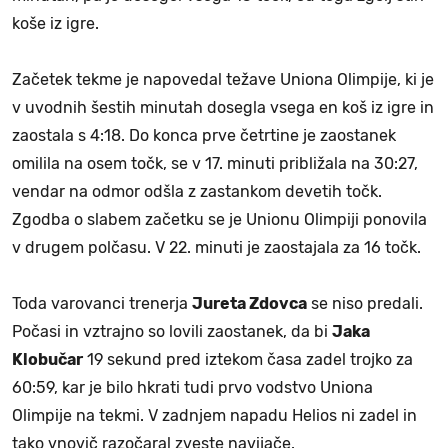
koše iz igre.
Začetek tekme je napovedal težave Uniona Olimpije, ki je
v uvodnih šestih minutah dosegla vsega en koš iz igre in
zaostala s 4:18. Do konca prve četrtine je zaostanek
omilila na osem točk, se v 17. minuti približala na 30:27,
vendar na odmor odšla z zastankom devetih točk.
Zgodba o slabem začetku se je Unionu Olimpiji ponovila
v drugem polčasu. V 22. minuti je zaostajala za 16 točk.
Toda varovanci trenerja
Jureta Zdovca
se niso predali.
Počasi in vztrajno so lovili zaostanek, da bi
Jaka
Klobučar
19 sekund pred iztekom časa zadel trojko za
60:59, kar je bilo hkrati tudi prvo vodstvo Uniona
Olimpije na tekmi. V zadnjem napadu Helios ni zadel in
tako vnovič razočaral zveste navijače.