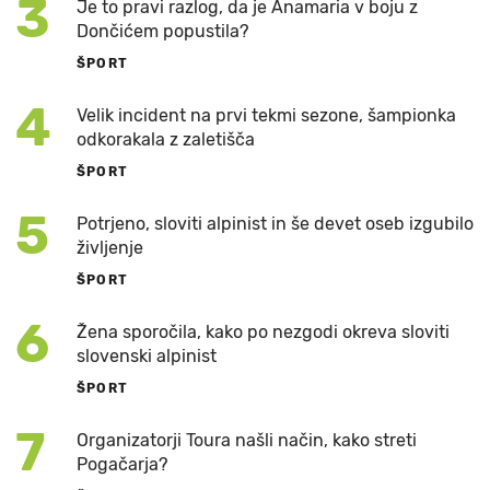
3
Je to pravi razlog, da je Anamaria v boju z
Dončićem popustila?
ŠPORT
4
Velik incident na prvi tekmi sezone, šampionka
odkorakala z zaletišča
ŠPORT
5
Potrjeno, sloviti alpinist in še devet oseb izgubilo
življenje
ŠPORT
6
Žena sporočila, kako po nezgodi okreva sloviti
slovenski alpinist
ŠPORT
7
Organizatorji Toura našli način, kako streti
Pogačarja?