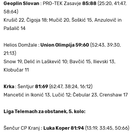
Geoplin Slovan
: PRO-TEK Zasavje
85:88
(25:20, 41:47,
58:64)
Krušič 22, Čigoja 18; Mučič 20, Šoškić 15, Anzulovič in
Pašalič 14
Helios Domžale :
Union Olimpija 59:60
(52:43, 39:30,
21:13)
Snow 19, Delić in Laškevič 10; Bavčić 15, Ilievski 13,
Klobučar 11
Krka
: Šentjur
81:69
(62:47, 38:24, 16:12)
Mancetić in Ikonić 13, Lučić 12; Čebular 23, Crenshaw 17
Liga Telemach za obstanek, 5. kolo:
Šenčur CP Kranj :
Luka Koper 81:94
(13:19, 33:45, 50:66)