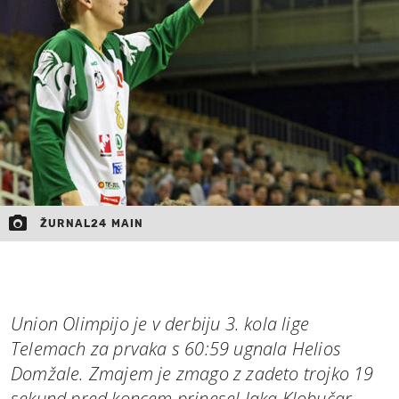
MOJ SANJ
ŽURNAL24 MAIN
Union Olimpijo je v derbiju 3. kola lige
Telemach za prvaka s 60:59 ugnala Helios
Domžale. Zmajem je zmago z zadeto trojko 19
sekund pred koncem prinesel Jaka Klobučar.