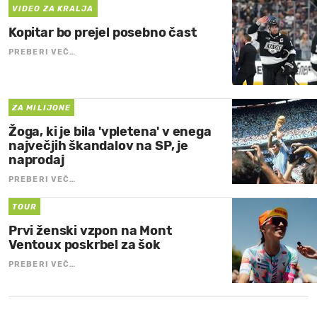
VIDEO ZA KRALJA
Kopitar bo prejel posebno čast
PREBERI VEČ…
ZA MILIJONE
Žoga, ki je bila 'vpletena' v enega
največjih škandalov na SP, je
naprodaj
PREBERI VEČ…
TOUR
Prvi ženski vzpon na Mont
Ventoux poskrbel za šok
PREBERI VEČ…