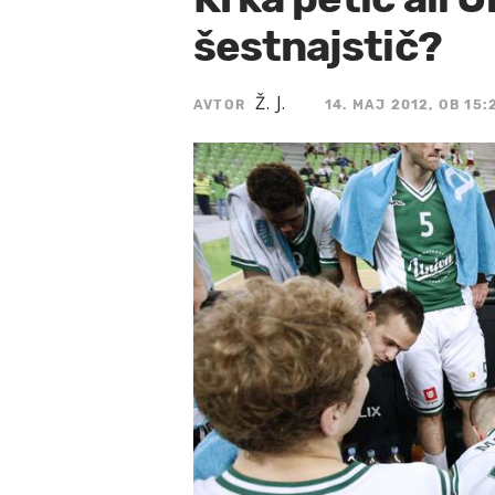
šestnajstič?
Ž. J.
AVTOR
14. MAJ 2012, OB 15: