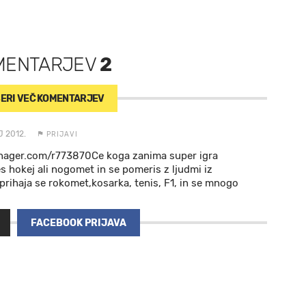
MENTARJEV
2
ERI VEČ
KOMENTARJEV
J 2012.
PRIJAVI
ager.com/r773870Ce koga zanima super igra
s hokej ali nogomet in se pomeris z ljudmi iz
prihaja se rokomet,kosarka, tenis, F1, in se mnogo
FACEBOOK PRIJAVA