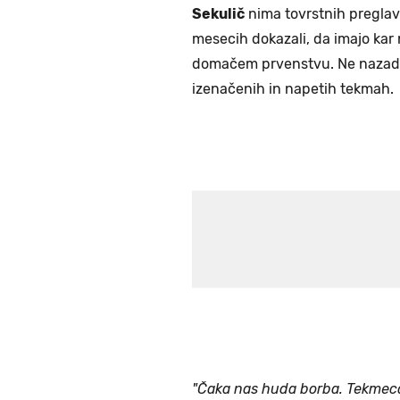
Sekulič
nima tovrstnih preglavi
mesecih dokazali, da imajo ka
domačem prvenstvu. Ne nazad
izenačenih in napetih tekmah.
"Čaka nas huda borba. Tekmeca 