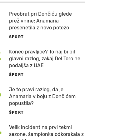
Preobrat pri Dončiću glede
preživnine: Anamaria
presenetila z novo potezo
ŠPORT
2
Konec pravljice? To naj bi bil
glavni razlog, zakaj Del Toro ne
podaljša z UAE
ŠPORT
3
Je to pravi razlog, da je
Anamaria v boju z Dončićem
popustila?
ŠPORT
4
Velik incident na prvi tekmi
sezone, šampionka odkorakala z