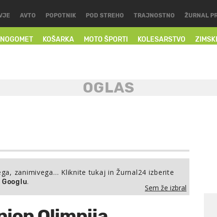
VJE
AVTO
POPOTNIK
POD STREHO
TRAJNOSTNO
ŽURNAL P
NOGOMET
KOŠARKA
MOTO ŠPORTI
KOLESARSTVO
ZIMSK
ega, zanimivega… Kliknite tukaj in Žurnal24 izberite
.
a Googlu
Sem že izbral
Union Olimpija