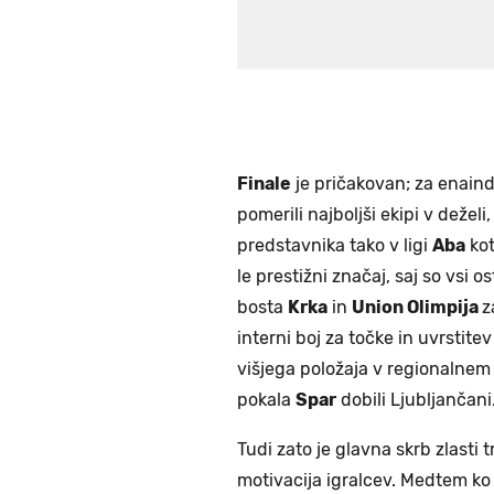
Finale
je pričakovan; za enaind
pomerili najboljši ekipi v deželi,
predstavnika tako v ligi
Aba
kot
le prestižni značaj, saj so vsi os
bosta
Krka
in
Union Olimpija
z
interni boj za točke in uvrstite
višjega položaja v regionalnem 
pokala
Spar
dobili Ljubljančani
Tudi zato je glavna skrb zlasti 
motivacija igralcev. Medtem ko