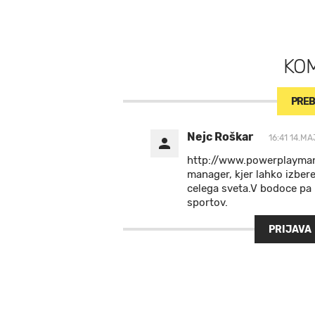
KO
PREB
Nejc Roškar
16:41 14.MA
http://www.powerplayman
manager, kjer lahko izbere
celega sveta.V bodoce pa 
sportov.
PRIJAVA