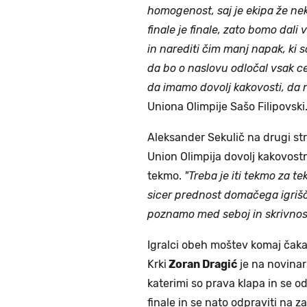
homogenost, saj je ekipa že neka
finale je finale, zato bomo dal
in narediti čim manj napak, ki s
da bo o naslovu odločal vsak c
da imamo dovolj kakovosti, da 
Uniona Olimpije Sašo Filipovski
Aleksander Sekulič na drugi stra
Union Olimpija dovolj kakovost
tekmo.
"Treba je iti tekmo za te
sicer prednost domačega igrišča
poznamo med seboj in skrivnosti
Igralci obeh moštev komaj čakajo
Krki
Zoran Dragić
je na novinars
katerimi so prava klapa in se o
finale in se nato odpraviti na z