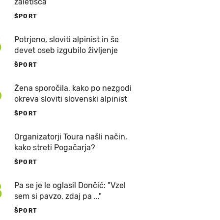
zaletišča
ŠPORT
5
Potrjeno, sloviti alpinist in še
devet oseb izgubilo življenje
ŠPORT
6
Žena sporočila, kako po nezgodi
okreva sloviti slovenski alpinist
ŠPORT
7
Organizatorji Toura našli način,
kako streti Pogačarja?
ŠPORT
8
Pa se je le oglasil Dončić: "Vzel
sem si pavzo, zdaj pa ..."
ŠPORT