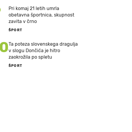
9
Pri komaj 21 letih umrla
obetavna športnica, skupnost
zavita v črno
ŠPORT
10
Ta poteza slovenskega dragulja
v slogu Dončića je hitro
zaokrožila po spletu
ŠPORT