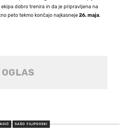
 ekipa dobro trenira in da je pripravljena na
itno peto tekmo končajo najkasneje
26. maja
.
AGIĆ
SAŠO FILIPOVSKI