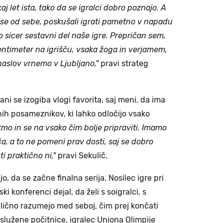
j let ista, tako da se igralci dobro poznajo. A
i vse od sebe, poskušali igrati pametno v napadu
o sicer sestavni del naše igre. Prepričan sem,
entimeter na igrišču, vsaka žoga in verjamem,
naslov vrnemo v Ljubljano,"
pravi strateg
.
ni se izogiba vlogi favorita, saj meni, da ima
nih posameznikov, ki lahko odločijo vsako
kmo in se na vsako čim bolje pripraviti. Imamo
, a to ne pomeni prav dosti, saj se dobro
 praktično ni,"
pravi Sekulič.
, da se začne finalna serija. Nosilec igre pri
ki konferenci dejal, da želi s soigralci, s
dlično razumejo med seboj, čim prej končati
aslužene počitnice, igralec Uniona Olimpije