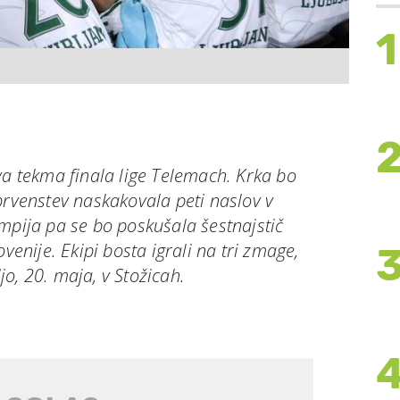
1
va tekma finala lige Telemach. Krka bo
prvenstev naskakovala peti naslov v
mpija pa se bo poskušala šestnajstič
ovenije. Ekipi bosta igrali na tri zmage,
o, 20. maja, v Stožicah.