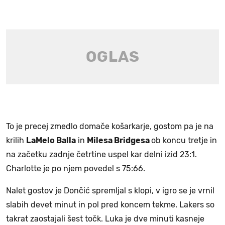
To je precej zmedlo domače košarkarje, gostom pa je na
krilih
LaMelo Balla
in
Milesa Bridgesa
ob koncu tretje in
na začetku zadnje četrtine uspel kar delni izid 23:1.
Charlotte je po njem povedel s 75:66.
Nalet gostov je Dončić spremljal s klopi, v igro se je vrnil
slabih devet minut in pol pred koncem tekme. Lakers so
takrat zaostajali šest točk. Luka je dve minuti kasneje