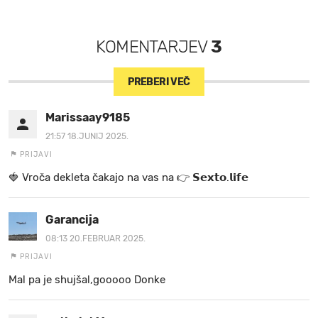
KOMENTARJEV
3
PREBERI VEČ
Marissaay9185
21:57 18.JUNIJ 2025.
PRIJAVI
🍓 V r o č a d e k l e t a ča k a jo na va s n a 👉 𝗦𝗲𝘅𝘁𝗼.𝗹𝗶𝗳𝗲
Garancija
08:13 20.FEBRUAR 2025.
PRIJAVI
Mal pa je shujšal,gooooo Donke