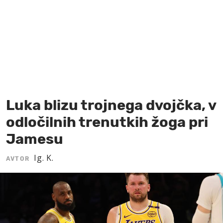
MOJ SANJ
Luka blizu trojnega dvojčka, v
odločilnih trenutkih žoga pri
Jamesu
Ig. K.
AVTOR