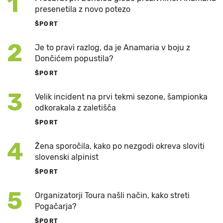
1
presenetila z novo potezo
ŠPORT
2
Je to pravi razlog, da je Anamaria v boju z
Dončićem popustila?
ŠPORT
3
Velik incident na prvi tekmi sezone, šampionka
odkorakala z zaletišča
ŠPORT
4
Žena sporočila, kako po nezgodi okreva sloviti
slovenski alpinist
ŠPORT
5
Organizatorji Toura našli način, kako streti
Pogačarja?
ŠPORT