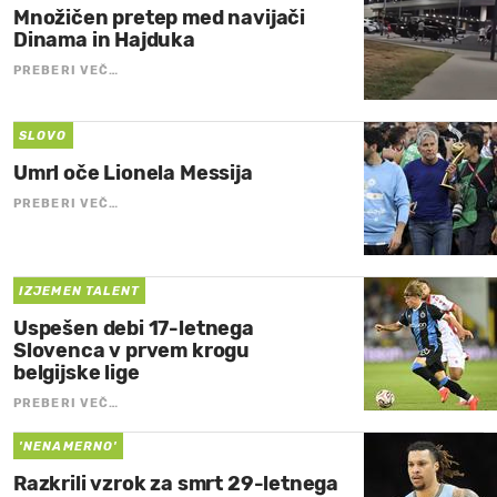
Množičen pretep med navijači
Dinama in Hajduka
PREBERI VEČ…
SLOVO
Umrl oče Lionela Messija
PREBERI VEČ…
IZJEMEN TALENT
Uspešen debi 17-letnega
Slovenca v prvem krogu
belgijske lige
PREBERI VEČ…
'NENAMERNO'
Razkrili vzrok za smrt 29-letnega