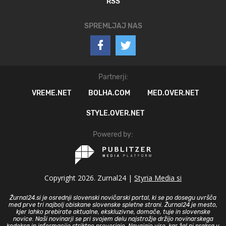
RSS
SPREMLJAJ NAS
Partnerji:
VREME.NET
BOLHA.COM
MED.OVER.NET
STYLE.OVER.NET
Powered by:
Copyright 2026. Zurnal24 |
Styria Media si
Žurnal24.si je osrednji slovenski novičarski portal, ki se po dosegu uvršča
med prve tri najbolj obiskane slovenske spletne strani. Žurnal24 je mesto,
kjer lahko prebirate aktualne, ekskluzivne, domače, tuje in slovenske
novice. Naši novinarji se pri svojem delu najstrožje držijo novinarskega
kodeksa in informacije striktno preverjajo. Navajajo vire, kar žal ni praksa v