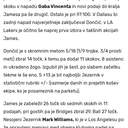
skoku v napadu
Gaba Vincenta
in novi podaji do kralja
Jamesa pa še drugič. Ostalo je pri 97:100. V Dallasu bi
zadnji napad najverjetneje zaključeval Dončić, v LA
Lakers je očitno še naprej prva izbira v takšnih akcijah
James.
Dončić je s skromnim metom 5/18 (1/9 trojke, 3/4 prosti
meti) zbral 14 točk, k temu pa dodal 11 skokov, 8 asistenc
in ukradeno žogo. Izgubil jih je šest, po slabem začetku
tekme le še eno. S +13 je bil najboljši Jezernik v
statistični rubriki +/- (razmerje danih in prejetih košev
ekipe, ko je posameznik na parketu).
James je zabeležil 26 točk ob sedmih skokih in 11
podajah, pri gostih pa je Bridges zbral 29, Ball 27 točk.
Nesojeni Jezernik
Mark Williams,
ki je v Los Angelesu po
že opravljeni menjavi med obema kluboma padel na