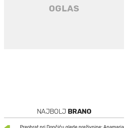
NAJBOLJ
BRANO
Preobrat pri Dončiću glede preživnine: Anamaria