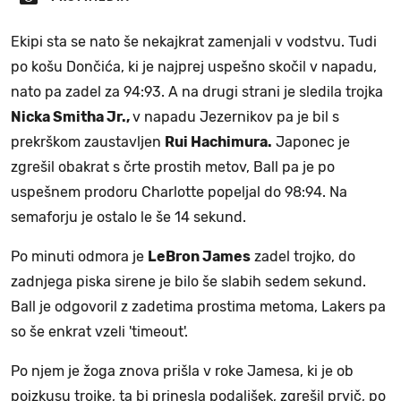
Ekipi sta se nato še nekajkrat zamenjali v vodstvu. Tudi
po košu Dončića, ki je najprej uspešno skočil v napadu,
nato pa zadel za 94:93. A na drugi strani je sledila trojka
Nicka Smitha Jr.,
v napadu Jezernikov pa je bil s
prekrškom zaustavljen
Rui Hachimura.
Japonec je
zgrešil obakrat s črte prostih metov, Ball pa je po
uspešnem prodoru Charlotte popeljal do 98:94. Na
semaforju je ostalo le še 14 sekund.
Po minuti odmora je
LeBron James
zadel trojko, do
zadnjega piska sirene je bilo še slabih sedem sekund.
Ball je odgovoril z zadetima prostima metoma, Lakers pa
so še enkrat vzeli 'timeout'.
Po njem je žoga znova prišla v roke Jamesa, ki je ob
poizkusu trojke, ta bi prinesla podaljšek, zgrešil prvič, po