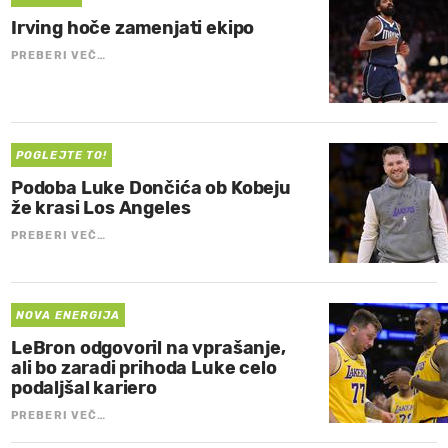
Irving hoče zamenjati ekipo
PREBERI VEČ…
POGLEJTE TO!
Podoba Luke Dončića ob Kobeju
že krasi Los Angeles
PREBERI VEČ…
NOVA ENERGIJA
LeBron odgovoril na vprašanje,
ali bo zaradi prihoda Luke celo
podaljšal kariero
PREBERI VEČ…