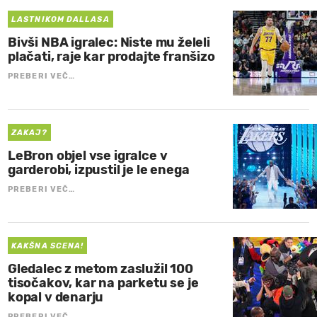
LASTNIKOM DALLASA
Bivši NBA igralec: Niste mu želeli
plačati, raje kar prodajte franšizo
PREBERI VEČ…
ZAKAJ?
LeBron objel vse igralce v
garderobi, izpustil je le enega
PREBERI VEČ…
KAKŠNA SCENA!
Gledalec z metom zaslužil 100
tisočakov, kar na parketu se je
kopal v denarju
PREBERI VEČ…