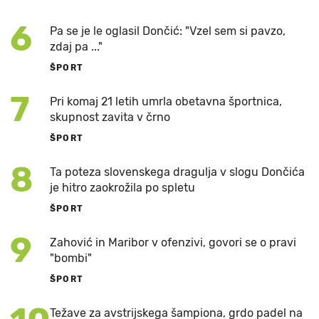
6
Pa se je le oglasil Dončić: "Vzel sem si pavzo,
zdaj pa ..."
ŠPORT
7
Pri komaj 21 letih umrla obetavna športnica,
skupnost zavita v črno
ŠPORT
8
Ta poteza slovenskega dragulja v slogu Dončića
je hitro zaokrožila po spletu
ŠPORT
9
Zahović in Maribor v ofenzivi, govori se o pravi
"bombi"
ŠPORT
Težave za avstrijskega šampiona, grdo padel na