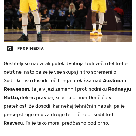
PROFIMEDIA
Gostitelji so nadzirali potek dvoboja tudi večji del tretje
četrtine, nato pa se je vse skupaj hitro spremenilo.
Sodniki niso dosodili očitnega prekrška nad
Austinom
Reavesom,
ta je v jezi zamahnil proti sodniku
Rodneyju
Mottu,
delilec pravice, ki je na primer Dončiću v
preteklosti že dosodil kar nekaj tehničnih napak, pa je
precej strogo eno za drugo tehnično prisodil tudi
Reavesu. Ta je tako moral predčasno pod prho.