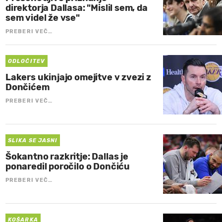
direktorja Dallasa: "Mislil sem, da
sem videl že vse"
PREBERI VEČ…
ODLOČITEV
Lakers ukinjajo omejitve v zvezi z
Dončićem
PREBERI VEČ…
SLIKA SE JASNI
Šokantno razkritje: Dallas je
ponaredil poročilo o Dončiću
PREBERI VEČ…
KOŠARKA