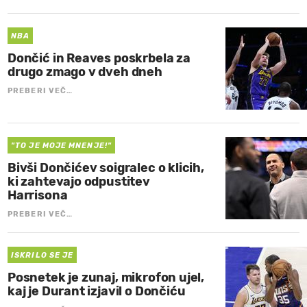
NBA
Dončić in Reaves poskrbela za
drugo zmago v dveh dneh
PREBERI VEČ…
"TO JE MOJE MNENJE!"
Bivši Dončićev soigralec o klicih,
ki zahtevajo odpustitev
Harrisona
PREBERI VEČ…
ISKRILO SE JE
Posnetek je zunaj, mikrofon ujel,
kaj je Durant izjavil o Dončiću