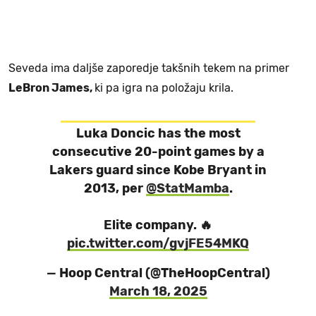
Seveda ima daljše zaporedje takšnih tekem na primer
LeBron James,
ki pa igra na položaju krila.
Luka Doncic has the most
consecutive 20-point games by a
Lakers guard since Kobe Bryant in
2013, per
@StatMamba
.
Elite company. 🔥
pic.twitter.com/gvjFE54MKQ
— Hoop Central (@TheHoopCentral)
March 18, 2025