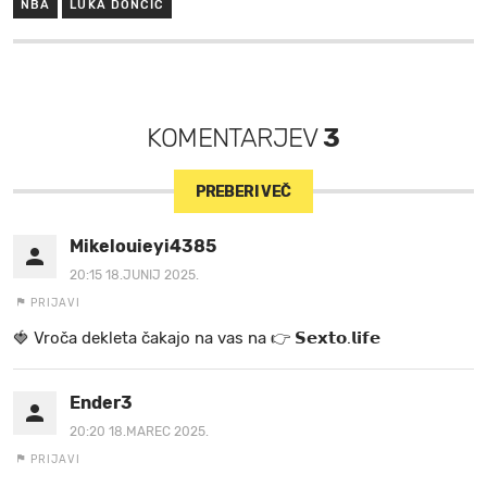
NBA
LUKA DONČIĆ
KOMENTARJEV
3
PREBERI VEČ
Mikelouieyi4385
20:15 18.JUNIJ 2025.
PRIJAVI
🍓 V r o č a d e k l e t a ča k a jo na va s n a 👉 𝗦𝗲𝘅𝘁𝗼.𝗹𝗶𝗳𝗲
Ender3
20:20 18.MAREC 2025.
PRIJAVI