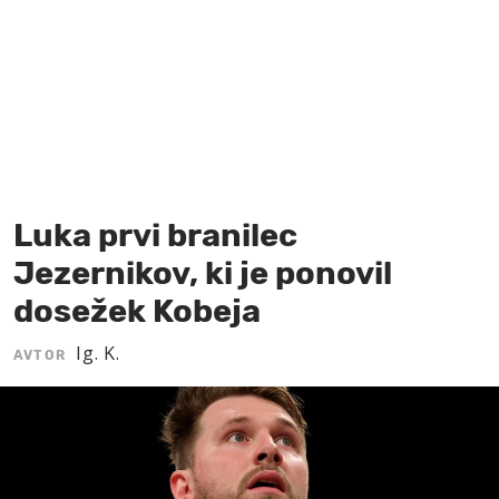
MOJ SANJ
Luka prvi branilec
Jezernikov, ki je ponovil
dosežek Kobeja
Ig. K.
AVTOR