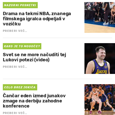
NAZORNI POSNETKI
Drama na tekmi NBA, znanega
filmskega igralca odpeljali v
vozičku
PREBERI VEČ…
KAKO JE TO MOGOČE?
Svet se ne more načuditi tej
Lukovi potezi (video)
PREBERI VEČ…
CELO BREZ JOKIĆA
Čančar eden izmed junakov
zmage na derbiju zahodne
konference
PREBERI VEČ…