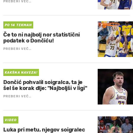
PREBERI VEČ…
PO 14 TEKMAH
Če to ni najbolj nor statistični
podatek o Dončiću!
PREBERI VEČ…
KAKŠNA NAVEZA!
Dončić pohvalil soigralca, ta je
šel še korak dlje: "Najboljši v ligi"
PREBERI VEČ…
VIDEO
Luka pri metu, njegov soigralec