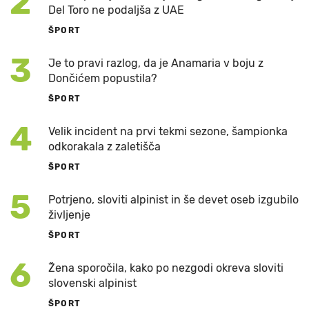
2
Del Toro ne podaljša z UAE
ŠPORT
3
Je to pravi razlog, da je Anamaria v boju z
Dončićem popustila?
ŠPORT
4
Velik incident na prvi tekmi sezone, šampionka
odkorakala z zaletišča
ŠPORT
5
Potrjeno, sloviti alpinist in še devet oseb izgubilo
življenje
ŠPORT
6
Žena sporočila, kako po nezgodi okreva sloviti
slovenski alpinist
ŠPORT