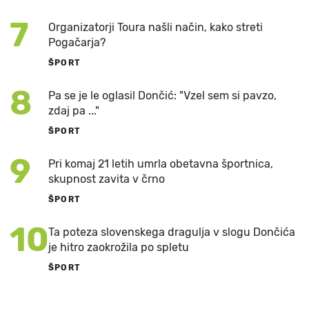
7
Organizatorji Toura našli način, kako streti
Pogačarja?
ŠPORT
8
Pa se je le oglasil Dončić: "Vzel sem si pavzo,
zdaj pa ..."
ŠPORT
9
Pri komaj 21 letih umrla obetavna športnica,
skupnost zavita v črno
ŠPORT
10
Ta poteza slovenskega dragulja v slogu Dončića
je hitro zaokrožila po spletu
ŠPORT