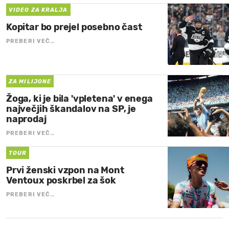
VIDEO ZA KRALJA
Kopitar bo prejel posebno čast
PREBERI VEČ…
ZA MILIJONE
Žoga, ki je bila 'vpletena' v enega
največjih škandalov na SP, je
naprodaj
PREBERI VEČ…
TOUR
Prvi ženski vzpon na Mont
Ventoux poskrbel za šok
PREBERI VEČ…