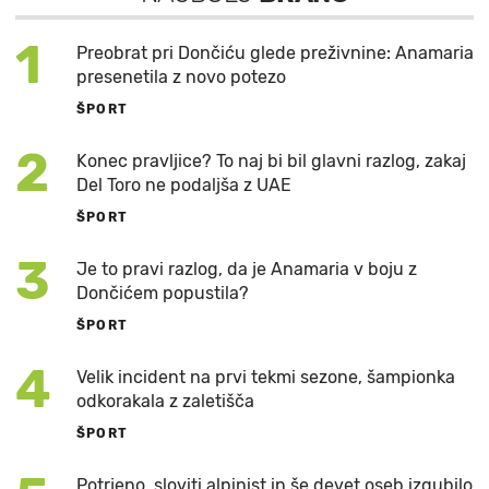
1
Preobrat pri Dončiću glede preživnine: Anamaria
presenetila z novo potezo
ŠPORT
2
Konec pravljice? To naj bi bil glavni razlog, zakaj
Del Toro ne podaljša z UAE
ŠPORT
3
Je to pravi razlog, da je Anamaria v boju z
Dončićem popustila?
ŠPORT
4
Velik incident na prvi tekmi sezone, šampionka
odkorakala z zaletišča
ŠPORT
Potrjeno, sloviti alpinist in še devet oseb izgubilo