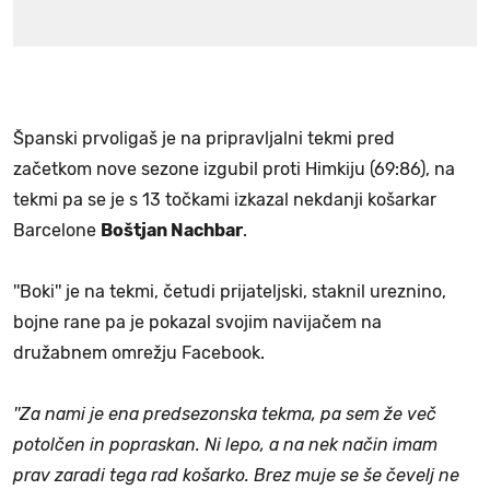
Španski prvoligaš je na pripravljalni tekmi pred
začetkom nove sezone izgubil proti Himkiju (69:86), na
tekmi pa se je s 13 točkami izkazal nekdanji košarkar
Barcelone
Boštjan Nachbar
.
''Boki'' je na tekmi, četudi prijateljski, staknil ureznino,
bojne rane pa je pokazal svojim navijačem na
družabnem omrežju Facebook.
''Za nami je ena predsezonska tekma, pa sem že več
potolčen in popraskan. Ni lepo, a na nek način imam
prav zaradi tega rad košarko. Brez muje se še čevelj ne