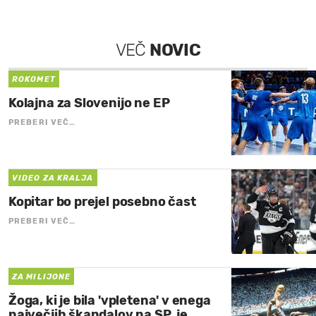
VEČ
NOVIC
ROKOMET
Kolajna za Slovenijo ne EP
PREBERI VEČ…
VIDEO ZA KRALJA
Kopitar bo prejel posebno čast
PREBERI VEČ…
ZA MILIJONE
Žoga, ki je bila 'vpletena' v enega
največjih škandalov na SP, je