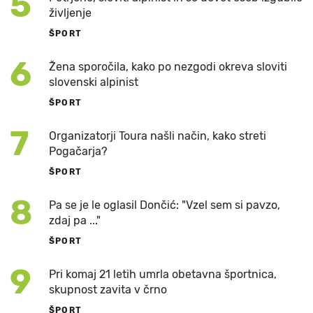
5
življenje
ŠPORT
6
Žena sporočila, kako po nezgodi okreva sloviti
slovenski alpinist
ŠPORT
7
Organizatorji Toura našli način, kako streti
Pogačarja?
ŠPORT
8
Pa se je le oglasil Dončić: "Vzel sem si pavzo,
zdaj pa ..."
ŠPORT
9
Pri komaj 21 letih umrla obetavna športnica,
skupnost zavita v črno
ŠPORT