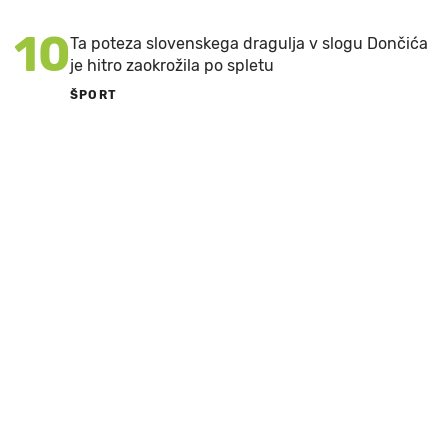
10
Ta poteza slovenskega dragulja v slogu Dončića
je hitro zaokrožila po spletu
ŠPORT