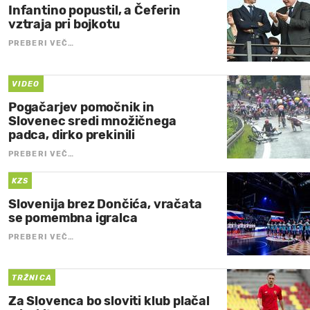
Infantino popustil, a Čeferin
vztraja pri bojkotu
PREBERI VEČ…
VIDEO
Pogačarjev pomočnik in
Slovenec sredi množičnega
padca, dirko prekinili
PREBERI VEČ…
KZS
Slovenija brez Dončića, vračata
se pomembna igralca
PREBERI VEČ…
TRŽNICA
Za Slovenca bo sloviti klub plačal