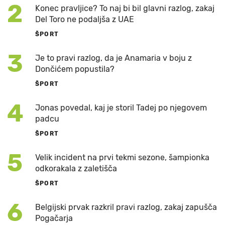
2
Konec pravljice? To naj bi bil glavni razlog, zakaj
Del Toro ne podaljša z UAE
ŠPORT
3
Je to pravi razlog, da je Anamaria v boju z
Dončićem popustila?
ŠPORT
4
Jonas povedal, kaj je storil Tadej po njegovem
padcu
ŠPORT
5
Velik incident na prvi tekmi sezone, šampionka
odkorakala z zaletišča
ŠPORT
6
Belgijski prvak razkril pravi razlog, zakaj zapušča
Pogačarja