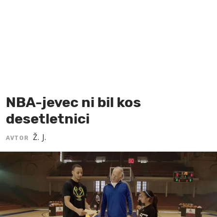
MOJ SANJ
NBA-jevec ni bil kos
desetletnici
Ž. J.
AVTOR