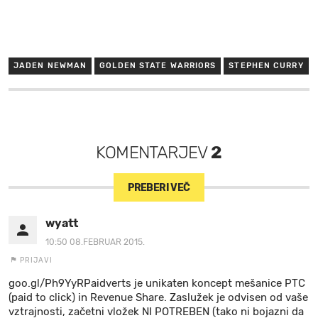
JADEN NEWMAN
GOLDEN STATE WARRIORS
STEPHEN CURRY
KOMENTARJEV
2
PREBERI VEČ
wyatt
10:50 08.FEBRUAR 2015.
PRIJAVI
goo.gl/Ph9YyRPaidverts je unikaten koncept mešanice PTC
(paid to click) in Revenue Share. Zaslužek je odvisen od vaše
vztrajnosti, začetni vložek NI POTREBEN (tako ni bojazni da