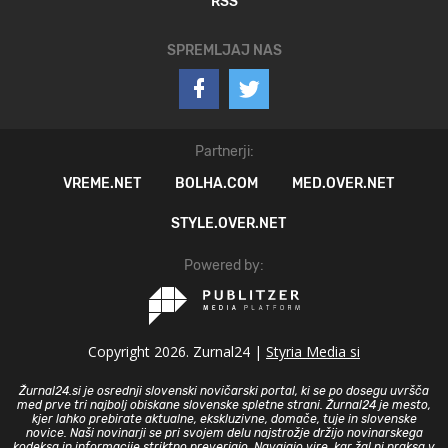
RSS
SPREMLJAJ NAS
Partnerji:
VREME.NET
BOLHA.COM
MED.OVER.NET
STYLE.OVER.NET
Powered by:
Copyright 2026. Zurnal24 |
Styria Media si
Žurnal24.si je osrednji slovenski novičarski portal, ki se po dosegu uvršča
med prve tri najbolj obiskane slovenske spletne strani. Žurnal24 je mesto,
kjer lahko prebirate aktualne, ekskluzivne, domače, tuje in slovenske
novice. Naši novinarji se pri svojem delu najstrožje držijo novinarskega
kodeksa in informacije striktno preverjajo. Navajajo vire, kar žal ni praksa v