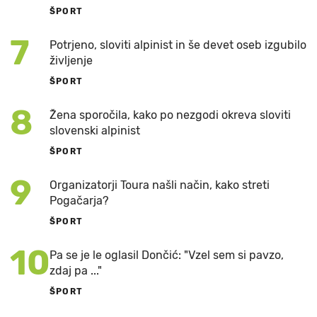
ŠPORT
7
Potrjeno, sloviti alpinist in še devet oseb izgubilo
življenje
ŠPORT
8
Žena sporočila, kako po nezgodi okreva sloviti
slovenski alpinist
ŠPORT
9
Organizatorji Toura našli način, kako streti
Pogačarja?
ŠPORT
10
Pa se je le oglasil Dončić: "Vzel sem si pavzo,
zdaj pa ..."
ŠPORT