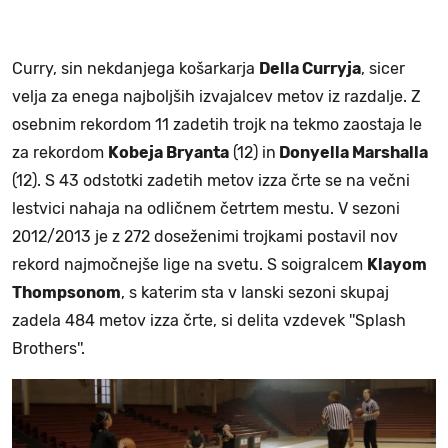
Curry, sin nekdanjega košarkarja
Della Curryja
, sicer
velja za enega najboljših izvajalcev metov iz razdalje. Z
osebnim rekordom 11 zadetih trojk na tekmo zaostaja le
za rekordom
Kobeja Bryanta
(12) in
Donyella Marshalla
(12). S 43 odstotki zadetih metov izza črte se na večni
lestvici nahaja na odličnem četrtem mestu. V sezoni
2012/2013 je z 272 doseženimi trojkami postavil nov
rekord najmočnejše lige na svetu. S soigralcem
Klayom
Thompsonom
, s katerim sta v lanski sezoni skupaj
zadela 484 metov izza črte, si delita vzdevek ''Splash
Brothers''.