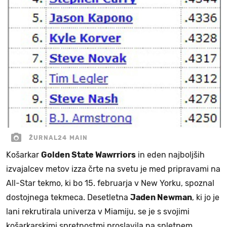
ŽURNAL24 MAIN
Košarkar
Golden State Wawrriors
in eden najboljših
izvajalcev metov izza črte na svetu je med pripravami na
All-Star tekmo, ki bo 15. februarja v New Yorku, spoznal
dostojnega tekmeca. Desetletna
Jaden Newman
, ki jo je
lani rekrutirala univerza v Miamiju, se je s svojimi
košarkarskimi spretnostmi proslavila na spletnem