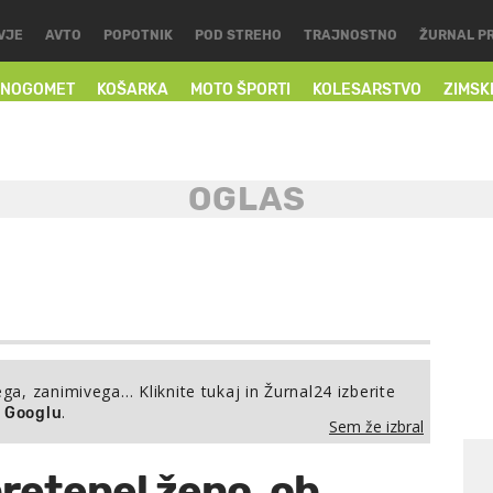
VJE
AVTO
POPOTNIK
POD STREHO
TRAJNOSTNO
ŽURNAL P
NOGOMET
KOŠARKA
MOTO ŠPORTI
KOLESARSTVO
ZIMSK
ega, zanimivega… Kliknite tukaj in Žurnal24 izberite
.
a Googlu
Sem že izbral
retepel ženo, ob