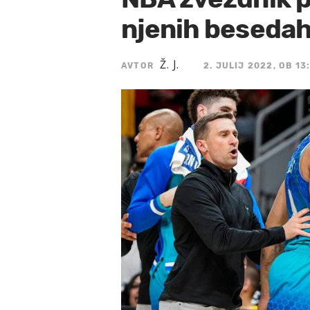
njenih besedah
Ž. J.
AVTOR
2. JULIJ 2022, OB 13