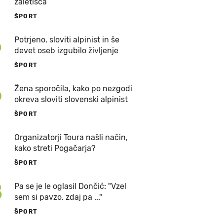
zaletišča
ŠPORT
5
Potrjeno, sloviti alpinist in še
devet oseb izgubilo življenje
ŠPORT
6
Žena sporočila, kako po nezgodi
okreva sloviti slovenski alpinist
ŠPORT
7
Organizatorji Toura našli način,
kako streti Pogačarja?
ŠPORT
8
Pa se je le oglasil Dončić: "Vzel
sem si pavzo, zdaj pa ..."
ŠPORT