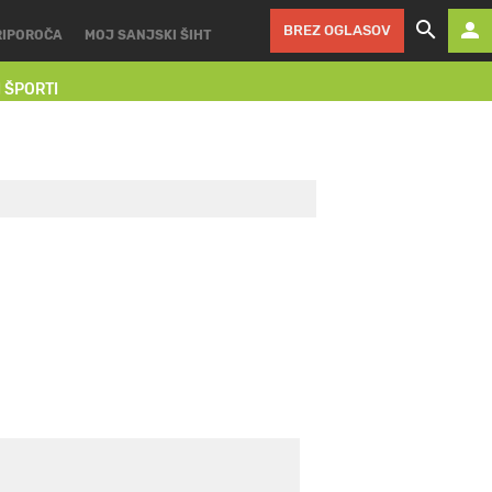
BREZ OGLASOV
RIPOROČA
MOJ SANJSKI ŠIHT
I ŠPORTI