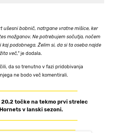
rt ušesni bobnič, natrgane vratne mišice, ker
retes možganov. Ne potrebujem sočutja, nočem
i kaj podobnega. Želim si, da si ta oseba najde
ita več,"
je dodala.
ili, da so trenutno v fazi pridobivanja
jnjega ne bodo več komentirali.
 z 20,2 točke na tekmo prvi strelec
Hornets v lanski sezoni.