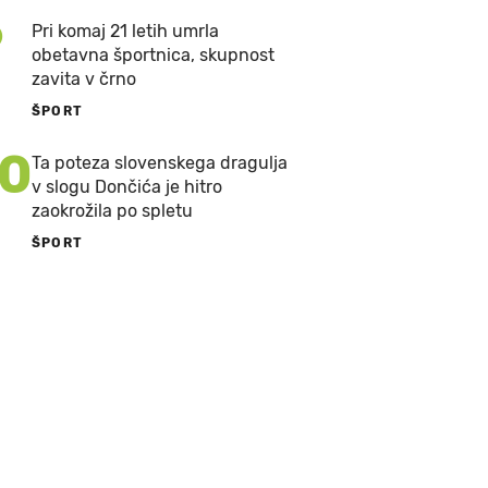
9
Pri komaj 21 letih umrla
obetavna športnica, skupnost
zavita v črno
ŠPORT
10
Ta poteza slovenskega dragulja
v slogu Dončića je hitro
zaokrožila po spletu
ŠPORT