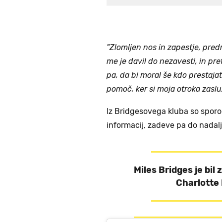
"Zlomljen nos in zapestje, pred
me je davil do nezavesti, in p
pa, da bi moral še kdo prestajat
pomoč, ker si moja otroka zasluž
Iz Bridgesovega kluba so sporoč
informacij, zadeve pa do nadal
Miles Bridges je bil
Charlotte 