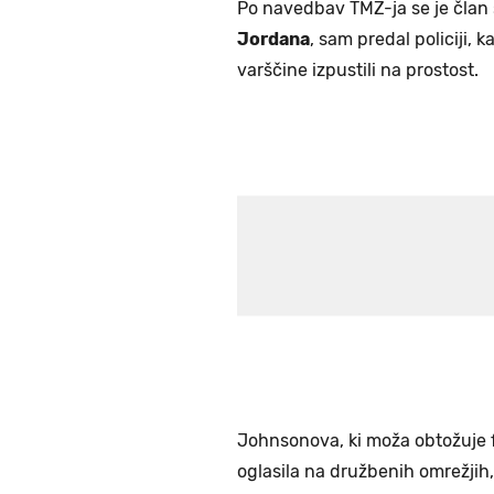
Po navedbav TMZ-ja se je član s
Jordana
, sam predal policiji, 
varščine izpustili na prostost.
Johnsonova, ki moža obtožuje fi
oglasila na družbenih omrežjih,