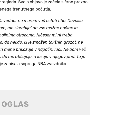
pregleda. Svojo objavo je začela s črno prazno
njenega trenutnega počutja.
leč, vednar ne morem več ostati tiho. Dovolila
dom, me zlorabljal na vse možne načine in
najinima otrokoma. Ničesar mi ni treba
, da nekdo, ki je zmožen takšnih grozot, ne
n mene prikazuje v napačni luči. Ne bom več
, da me utišujejo in lažejo v njegov prid. To je
je zapisala soproga NBA zvezdnika.