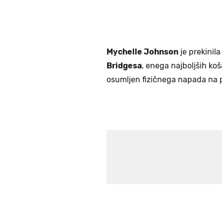
Mychelle Johnson
je prekinil
Bridgesa
, enega najboljših ko
osumljen fizičnega napada na p