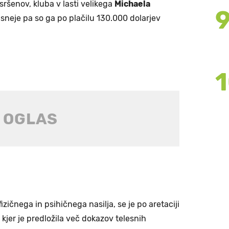
ršenov, kluba v lasti velikega
Michaela
kasneje pa so ga po plačilu 130.000 dolarjev
zičnega in psihičnega nasilja, se je po aretaciji
 kjer je predložila več dokazov telesnih