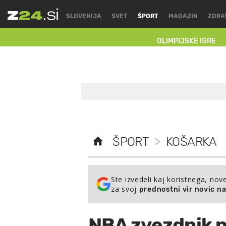
SLOVENIJA
SVET
ŠPORT
MAGAZIN
ZDRA
OLIMPIJSKE IGRE
ŠPORT
>
KOŠARKA
Ste izvedeli kaj koristnega, nov
za svoj
prednostni vir novic n
NBA zvezdnik p