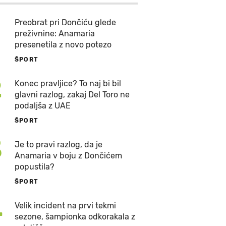
Preobrat pri Dončiću glede
preživnine: Anamaria
presenetila z novo potezo
ŠPORT
2
Konec pravljice? To naj bi bil
glavni razlog, zakaj Del Toro ne
podaljša z UAE
ŠPORT
3
Je to pravi razlog, da je
Anamaria v boju z Dončićem
popustila?
ŠPORT
4
Velik incident na prvi tekmi
sezone, šampionka odkorakala z