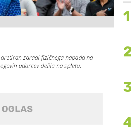
1
l aretiran zaradi fizičnega napada na
jegovih udarcev delila na spletu.