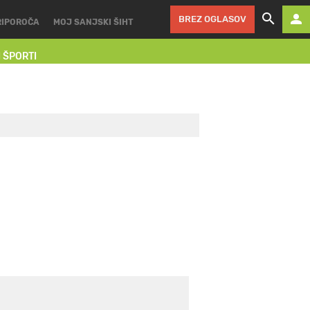
BREZ OGLASOV
RIPOROČA
MOJ SANJSKI ŠIHT
I ŠPORTI