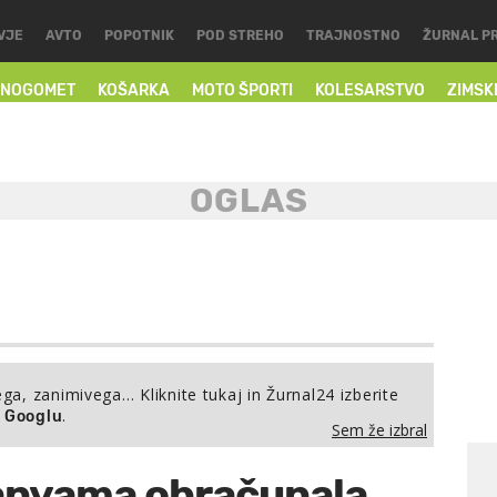
VJE
AVTO
POPOTNIK
POD STREHO
TRAJNOSTNO
ŽURNAL P
NOGOMET
KOŠARKA
MOTO ŠPORTI
KOLESARSTVO
ZIMSK
ega, zanimivega… Kliknite tukaj in Žurnal24 izberite
.
a Googlu
Sem že izbral
anyama obračunala,