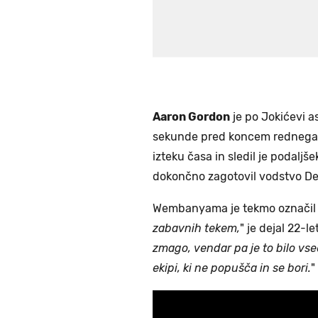
Aaron Gordon
je po Jokićevi a
sekunde pred koncem rednega 
izteku časa in sledil je podalj
dokončno zagotovil vodstvo De
Wembanyama je tekmo označil 
zabavnih tekem,
" je dejal 22-le
zmago, vendar pa je to bilo vsee
ekipi, ki ne popušča in se bori.
"