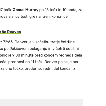
17 točk,
Jamal Murray
pa 15 točk in 10 podaj za
ovala silovitost igre na ravni končnice.
n še Reaves
 72:65. Denver je v začetku tretje četrtine
o po Jokićevem polaganju in v četrti četrtini
Antonio je 9:08 minute pred koncem rednega dela
l prednost na 11 točk, Denver pa se je boril
 za eno točko, preden so redni del končali z