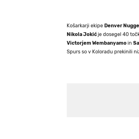
Košarkarji ekipe
Denver Nugge
Nikola Jokić
je dosegel 40 toč
Victorjem Wembanyamo
in
Sa
Spurs so v Koloradu prekinili ni