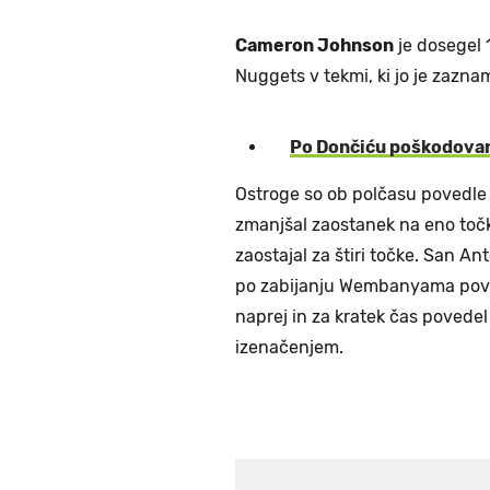
Cameron Johnson
je dosegel 
Nuggets v tekmi, ki jo je zaznam
Po Dončiću poškodova
Ostroge so ob polčasu povedle z
zmanjšal zaostanek na eno točk
zaostajal za štiri točke. San 
po zabijanju Wembanyama poveča
naprej in za kratek čas povedel
izenačenjem.