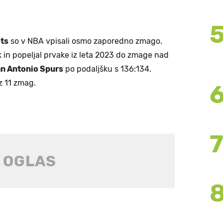
ts
so v NBA vpisali osmo zaporedno zmago.
k in popeljal prvake iz leta 2023 do zmage nad
n Antonio Spurs
po podaljšku s 136:134.
z 11 zmag.