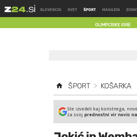
SLOVENIJA
SVET
ŠPORT
MAGAZIN
ZDRA
OLIMPIJSKE IGRE
ŠPORT
>
KOŠARKA
Ste izvedeli kaj koristnega, nov
za svoj
prednostni vir novic n
Jokić in Wemb