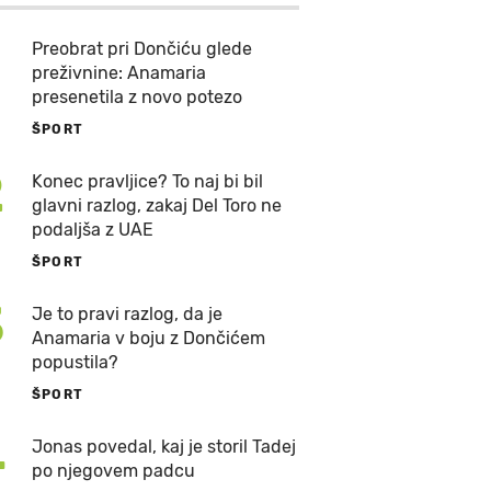
Preobrat pri Dončiću glede
preživnine: Anamaria
presenetila z novo potezo
ŠPORT
2
Konec pravljice? To naj bi bil
glavni razlog, zakaj Del Toro ne
podaljša z UAE
ŠPORT
3
Je to pravi razlog, da je
Anamaria v boju z Dončićem
popustila?
ŠPORT
4
Jonas povedal, kaj je storil Tadej
po njegovem padcu