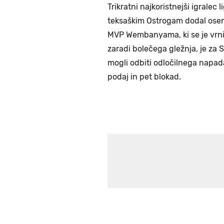
Trikratni najkoristnejši igralec 
teksaškim Ostrogam dodal osem 
MVP Wembanyama, ki se je vrnil p
zaradi bolečega gležnja, je za S
mogli odbiti odločilnega napad
podaj in pet blokad.