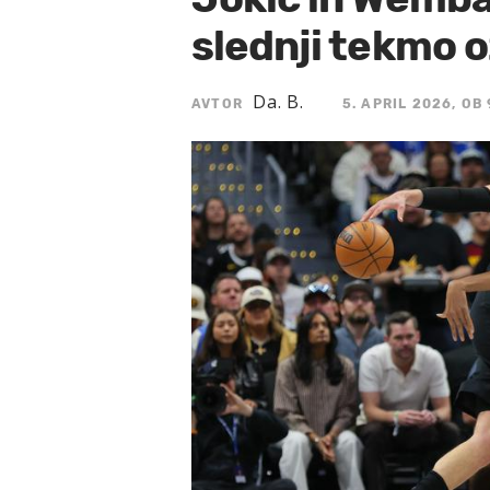
slednji tekmo o
Da. B.
AVTOR
5. APRIL 2026, OB