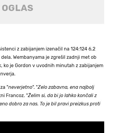
sistenci z zabijanjem izenačil na 124:124 6,2
dela. Wembanyama je zgrešil zadnji met ob
šek, ko je Gordon v uvodnih minutah z zabijanjem
nverja.
za "
neverjetno
". "
Zelo zabavna, ena najbolj
tni Francoz. "
Želim si, da bi jo lahko končali z
no dobro za nas. To je bil pravi preizkus proti