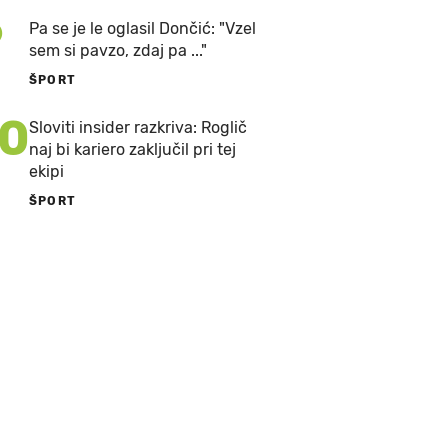
9
Pa se je le oglasil Dončić: "Vzel
sem si pavzo, zdaj pa ..."
ŠPORT
10
Sloviti insider razkriva: Roglič
naj bi kariero zaključil pri tej
ekipi
ŠPORT