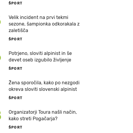
ŠPORT
5
Velik incident na prvi tekmi
sezone, šampionka odkorakala z
zaletišča
ŠPORT
6
Potrjeno, sloviti alpinist in še
devet oseb izgubilo življenje
ŠPORT
7
Žena sporočila, kako po nezgodi
okreva sloviti slovenski alpinist
ŠPORT
8
Organizatorji Toura našli način,
kako streti Pogačarja?
ŠPORT