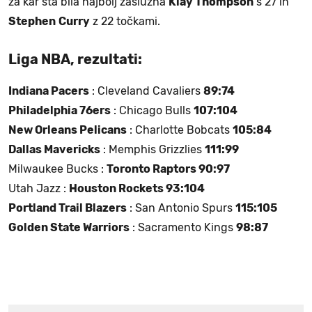
za kar sta bila najbolj zaslužna
Klay Thompson
s 27 in
Stephen
Curry
z 22 točkami.
Liga NBA, rezultati:
Indiana Pacers
: Cleveland Cavaliers
89:74
Philadelphia 76ers
: Chicago Bulls
107:104
New Orleans Pelicans
: Charlotte Bobcats
105:84
Dallas Mavericks
: Memphis Grizzlies
111:99
Milwaukee Bucks :
Toronto Raptors 90:97
Utah Jazz :
Houston Rockets 93:104
Portland Trail Blazers
: San Antonio Spurs
115:105
Golden State Warriors
: Sacramento Kings
98:87