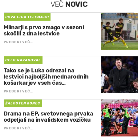
VEČ
NOVIC
PRVA LIGA TELEMACH
Mlinarji s prvo zmago v sezoni
skočili z dna lestvice
PREBERI VEČ…
CELO NAZADOVAL
Tako se je Luka odrezal na
lestvici najboljših mednarodnih
košarkarjev vseh čas…
PREBERI VEČ…
ŽALOSTEN KONEC
Drama na EP, svetovnega prvaka
odpeljali na invalidskem vozičku
PREBERI VEČ…