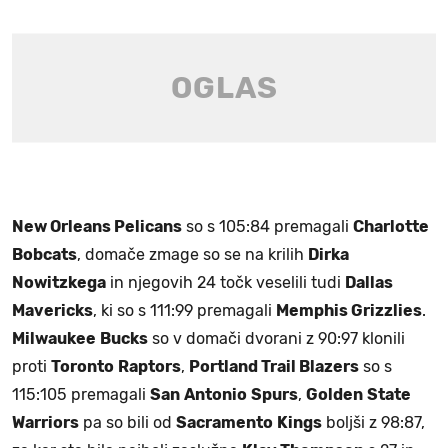
New Orleans Pelicans
so s 105:84 premagali
Charlotte
Bobcats
, domače zmage so se na krilih
Dirka
Nowitzkega
in njegovih 24 točk veselili tudi
Dallas
Mavericks
, ki so s 111:99 premagali
Memphis Grizzlies
.
Milwaukee
Bucks
so v domači dvorani z 90:97 klonili
proti
Toronto
Raptors
,
Portland Trail Blazers
so s
115:105 premagali
San
Antonio
Spurs
,
Golden
State
Warriors
pa so bili od
Sacramento
Kings
boljši z 98:87,