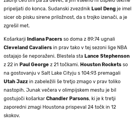
zadnji četrtini pa za devet, a jim vseeno ni uspelo tekme
pripeljati do konca. Sudanski zvezdnik
Luol
Deng
je imel
sicer ob pisku sirene priložnost, da s trojko izenači, a je
zgrešil met.
Košarkarji
Indiana Pacers
so doma z 89:74 ugnali
Cleveland
Cavaliers
in prav tako v tej sezoni lige NBA
ostajajo še neporaženi. Blestela sta
Lance
Stephenson
z 22 in
Paul George
z 21 točkami.
Houston Rockets
so
na gostovanju v Salt Lake Cityju s 104:93 premagali
Utah
Jazz
in zabeležili še tretjo zmago v prav toliko
nastopih. Junak večera v olimpijskem mestu je bil
gostujoči košarkar
Chandler
Parsons
, ki je k tretji
zaporedni zmagi Houstona prispeval 24 točk in 12
skokov.