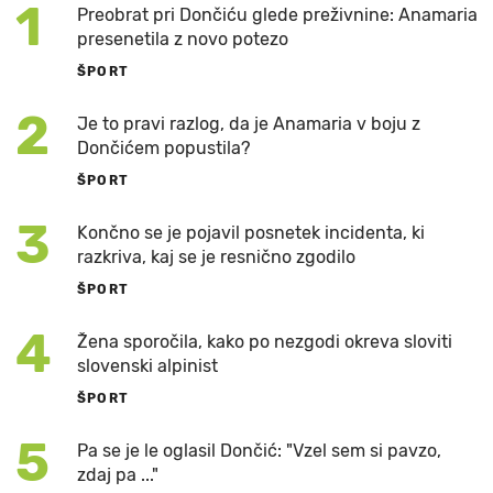
1
Preobrat pri Dončiću glede preživnine: Anamaria
presenetila z novo potezo
ŠPORT
2
Je to pravi razlog, da je Anamaria v boju z
Dončićem popustila?
ŠPORT
3
Končno se je pojavil posnetek incidenta, ki
razkriva, kaj se je resnično zgodilo
ŠPORT
4
Žena sporočila, kako po nezgodi okreva sloviti
slovenski alpinist
ŠPORT
5
Pa se je le oglasil Dončić: "Vzel sem si pavzo,
zdaj pa ..."