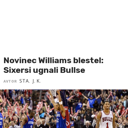
MOJ SANJ
Novinec Williams blestel:
Sixersi ugnali Bullse
STA
J. K.
AVTOR
,