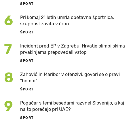
ŠPORT
6
Pri komaj 21 letih umrla obetavna športnica,
skupnost zavita v črno
ŠPORT
7
Incident pred EP v Zagrebu, Hrvatje olimpijskima
prvakinjama prepovedali vstop
ŠPORT
8
Zahović in Maribor v ofenzivi, govori se o pravi
"bombi"
ŠPORT
9
Pogačar s temi besedami razvnel Slovenijo, a kaj
na to porečejo pri UAE?
ŠPORT