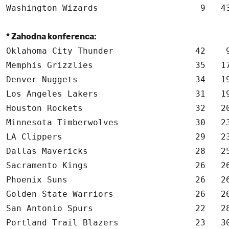
Washington Wizards                    9   43
* Zahodna konferenca:
Oklahoma City Thunder                42    9
Memphis Grizzlies                    35   17
Denver Nuggets                       34   19
Los Angeles Lakers                   31   19
Houston Rockets                      32   20
Minnesota Timberwolves               30   23
LA Clippers                          29   23
Dallas Mavericks                     28   25
Sacramento Kings                     26   26
Phoenix Suns                         26   26
Golden State Warriors                26   26
San Antonio Spurs                    22   28
Portland Trail Blazers               23   30