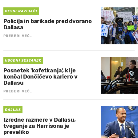
BESNI NAVIJAČI
Policija in barikade pred dvorano
Dallasa
PREBERI VEČ…
USODNI SESTANEK
Posnetek 'kofetkanja', ki je
končal Dončićevo kariero v
Dallasu
PREBERI VEČ…
DALLAS
Izredne razmere v Dallasu,
tveganje za Harrisona je
preveliko