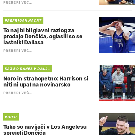
PREBERI VEČ…
PREFRIGAN NAČRT
To naj bi bil glavni razlog za
prodajo Dončića, oglasili so se
lastniki Dallasa
PREBERI VEČ…
KAJ BO DANES V DALL…
Noro in strahopetno: Harrison si
niti ni upal na novinarsko
PREBERI VEČ…
VIDEO
Tako so navijači v Los Angelesu
sprejeli Dončića