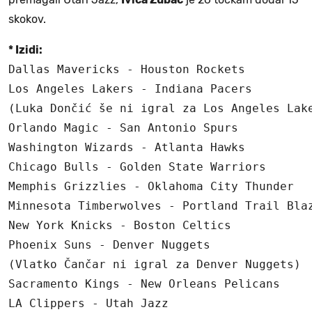
skokov.
* Izidi:
Dallas Mavericks - Houston Rockets          
Los Angeles Lakers - Indiana Pacers         
(Luka Dončić še ni igral za Los Angeles Lake
Orlando Magic - San Antonio Spurs           
Washington Wizards - Atlanta Hawks          
Chicago Bulls - Golden State Warriors       
Memphis Grizzlies - Oklahoma City Thunder   
Minnesota Timberwolves - Portland Trail Blaz
New York Knicks - Boston Celtics            
Phoenix Suns - Denver Nuggets               
(Vlatko Čančar ni igral za Denver Nuggets)

Sacramento Kings - New Orleans Pelicans     
LA Clippers - Utah Jazz                     