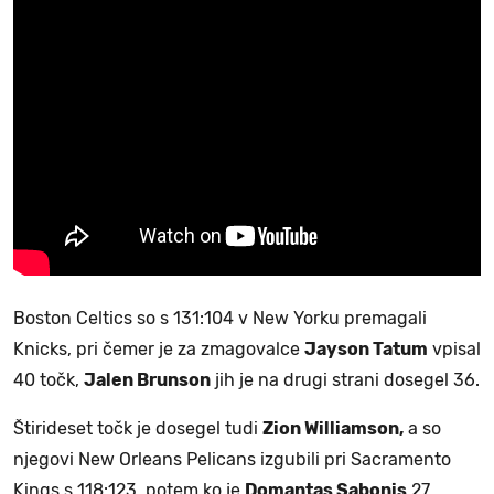
Boston Celtics so s 131:104 v New Yorku premagali
Knicks, pri čemer je za zmagovalce
Jayson Tatum
vpisal
40 točk,
Jalen Brunson
jih je na drugi strani dosegel 36.
Štirideset točk je dosegel tudi
Zion Williamson,
a so
njegovi New Orleans Pelicans izgubili pri Sacramento
Kings s 118:123, potem ko je
Domantas Sabonis
27