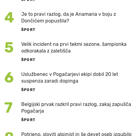
4
Je to pravi razlog, da je Anamaria v boju z
Dončićem popustila?
ŠPORT
5
Velik incident na prvi tekmi sezone, šampionka
odkorakala z zaletišča
ŠPORT
6
Uslužbenec v Pogačarjevi ekipi dobil 20 let
suspenza zaradi dopinga
ŠPORT
7
Belgijski prvak razkril pravi razlog, zakaj zapušča
Pogačarja
ŠPORT
Potrjeno, sloviti alpinist in še devet oseb izgubilo