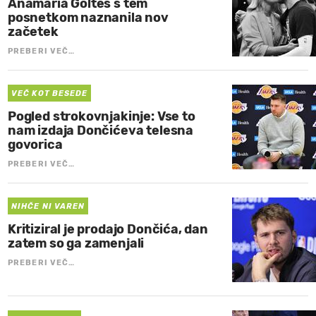
Anamaria Goltes s tem
posnetkom naznanila nov
začetek
PREBERI VEČ…
VEČ KOT BESEDE
Pogled strokovnjakinje: Vse to
nam izdaja Dončićeva telesna
govorica
PREBERI VEČ…
NIHČE NI VAREN
Kritiziral je prodajo Dončića, dan
zatem so ga zamenjali
PREBERI VEČ…