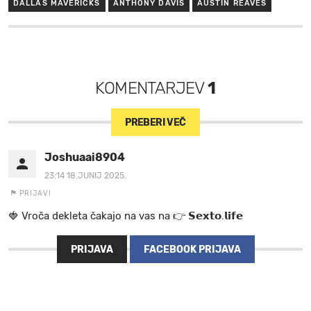
DALLAS MAVERICKS
ANTHONY DAVIS
AUSTIN REAVES
KOMENTARJEV
1
PREBERI VEČ
Joshuaai8904
23:14 18.JUNIJ 2025.
PRIJAVI
🍓 V r o č a d e k l e t a ča k a jo na va s n a 👉 𝗦𝗲𝘅𝘁𝗼.𝗹𝗶𝗳𝗲
PRIJAVA
FACEBOOK PRIJAVA