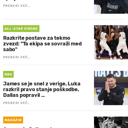
PREBERI VEČ…
ALL-STAR VIKEND
Razkrite postave za tekmo
zvezd: "Ta ekipa se sovraži med
sabo"
PREBERI VEČ…
NBA
James se je snel z verige, Luka
razkril pravo stanje poškodbe,
Dallas popravil …
PREBERI VEČ…
MAGAZIN