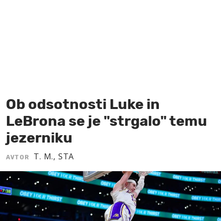
MOJ SANJ
Ob odsotnosti Luke in
LeBrona se je "strgalo" temu
jezerniku
T. M., STA
AVTOR