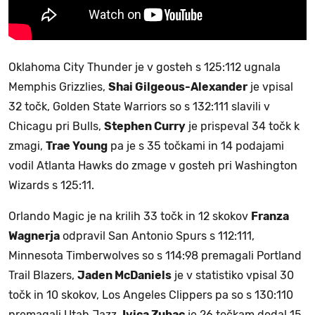
Oklahoma City Thunder je v gosteh s 125:112 ugnala
Memphis Grizzlies,
Shai Gilgeous-Alexander
je vpisal
32 točk, Golden State Warriors so s 132:111 slavili v
Chicagu pri Bulls,
Stephen Curry
je prispeval 34 točk k
zmagi,
Trae Young
pa je s 35 točkami in 14 podajami
vodil Atlanta Hawks do zmage v gosteh pri Washington
Wizards s 125:11.
Orlando Magic je na krilih 33 točk in 12 skokov
Franza
Wagnerja
odpravil San Antonio Spurs s 112:111,
Minnesota Timberwolves so s 114:98 premagali Portland
Trail Blazers,
Jaden McDaniels
je v statistiko vpisal 30
točk in 10 skokov, Los Angeles Clippers pa so s 130:110
premagali Utah Jazz,
Ivica Zubac
je 26 točkam dodal 15