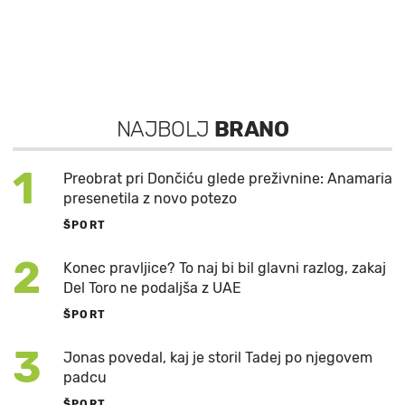
NAJBOLJ
BRANO
1
Preobrat pri Dončiću glede preživnine: Anamaria
presenetila z novo potezo
ŠPORT
2
Konec pravljice? To naj bi bil glavni razlog, zakaj
Del Toro ne podaljša z UAE
ŠPORT
3
Jonas povedal, kaj je storil Tadej po njegovem
padcu
ŠPORT