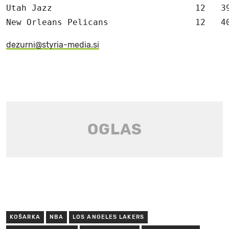
Utah Jazz                            12   39
New Orleans Pelicans                 12   4
dezurni@styria-media.si
KOŠARKA
NBA
LOS ANGELES LAKERS