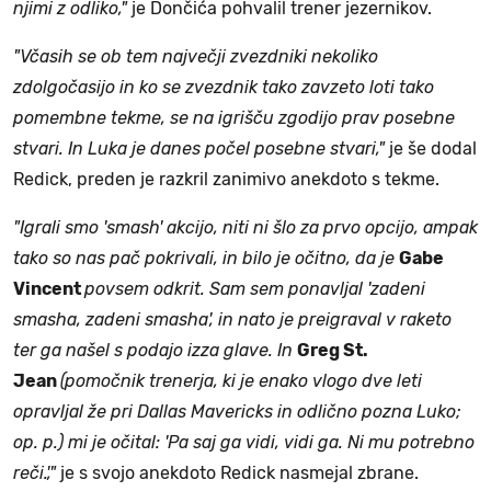
njimi z odliko,"
je Dončića pohvalil trener jezernikov.
"Včasih se ob tem največji zvezdniki nekoliko
zdolgočasijo in ko se zvezdnik tako zavzeto loti tako
pomembne tekme, se na igrišču zgodijo prav posebne
stvari. In Luka je danes počel posebne stvari,"
je še dodal
Redick, preden je razkril zanimivo anekdoto s tekme.
"Igrali smo 'smash' akcijo, niti ni šlo za prvo opcijo, ampak
tako so nas pač pokrivali, in bilo je očitno, da je
Gabe
Vincent
povsem odkrit. Sam sem ponavljal 'zadeni
smasha, zadeni smasha', in nato je preigraval v raketo
ter ga našel s podajo izza glave. In
Greg St.
Jean
(pomočnik trenerja, ki je enako vlogo dve leti
opravljal že pri Dallas Mavericks in odlično pozna Luko;
op. p.) mi je očital: 'Pa saj ga vidi, vidi ga. Ni mu potrebno
reči.',"
je s svojo anekdoto Redick nasmejal zbrane.