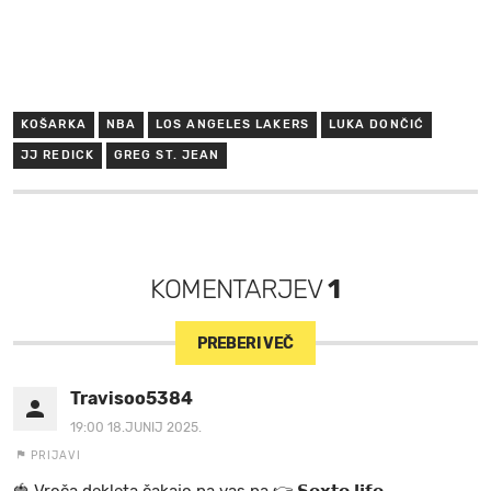
KOŠARKA
NBA
LOS ANGELES LAKERS
LUKA DONČIĆ
JJ REDICK
GREG ST. JEAN
KOMENTARJEV
1
PREBERI VEČ
Travisoo5384
19:00 18.JUNIJ 2025.
PRIJAVI
🍓 V r o č a d e k l e t a ča k a jo na va s n a 👉 𝗦𝗲𝘅𝘁𝗼.𝗹𝗶𝗳𝗲