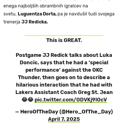
enega najboljših obrambnih igralcev na
svetu,
Luguentza Dorta,
pa je navdušil tudi svojega
trenerja
JJ Redicka.
This is GREAT.
Postgame JJ Redick talks about Luka
Doncic, says that he had a ‘special
performance’ against the OKC
Thunder, then goes on to describe a
hilarious interaction that he had with
Lakers Assistant Coach Greg St. Jean
😂😂
pic.twitter.com/ODVKj9lOcV
— HeroOfTheDay (@Hero_OfThe_Day)
April 7, 2025