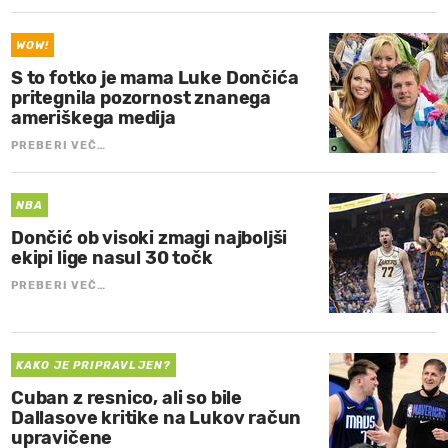
WOW!
S to fotko je mama Luke Dončića
pritegnila pozornost znanega
ameriškega medija
PREBERI VEČ…
NBA
Dončić ob visoki zmagi najboljši
ekipi lige nasul 30 točk
PREBERI VEČ…
KAKO JE PRIPRAVLJEN?
Cuban z resnico, ali so bile
Dallasove kritike na Lukov račun
upravičene