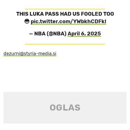
THIS LUKA PASS HAD US FOOLED TOO
😳
pic.twitter.com/YWbkhCDFkl
— NBA (@NBA)
April 6, 2025
dezurni@styria-media.si