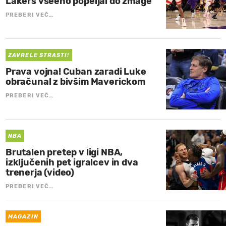
Lakers vseeno popeljal do zmage
PREBERI VEČ…
ZAVRELE STRASTI!
Prava vojna! Cuban zaradi Luke
obračunal z bivšim Maverickom
PREBERI VEČ…
NBA
Brutalen pretep v ligi NBA,
izključenih pet igralcev in dva
trenerja (video)
PREBERI VEČ…
MAGAZIN