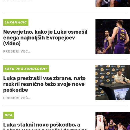
LUKAMAGIC
Neverjetno, kako je Luka osmešil
enega najboljših Evropejcev
(video)
PREBERI VEČ…
KAKO JE S KOMOLCEM?
Luka prestrašil vse zbrane, nato
razkril resnično težo svoje nove
poškodbe
PREBERI VEČ…
NBA
Luka staknil novo poškodbo, a