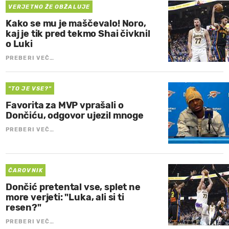
VERJETNO ŽE OBŽALUJE
Kako se mu je maščevalo! Noro,
kaj je tik pred tekmo Shai čivknil
o Luki
PREBERI VEČ…
"TO JE VSE?"
Favorita za MVP vprašali o
Dončiću, odgovor ujezil mnoge
PREBERI VEČ…
ČAROVNIK
Dončić pretental vse, splet ne
more verjeti: "Luka, ali si ti
resen?"
PREBERI VEČ…