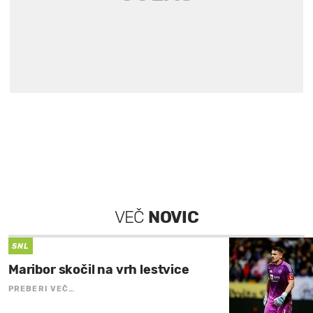
VEČ
NOVIC
SNL
Maribor skočil na vrh lestvice
PREBERI VEČ…