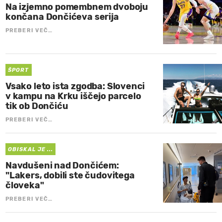
Na izjemno pomembnem dvoboju
končana Dončićeva serija
PREBERI VEČ…
ŠPORT
Vsako leto ista zgodba: Slovenci
v kampu na Krku iščejo parcelo
tik ob Dončiću
PREBERI VEČ…
OBISKAL JE ...
Navdušeni nad Dončićem:
"Lakers, dobili ste čudovitega
človeka"
PREBERI VEČ…