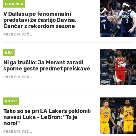
LIGA NBA
V Dallasu po fenomenalni
predstavi že častijo Davisa,
Čančar z rekordom sezone
PREBERI VEČ…
NBA
Ni ga izučilo: Ja Morant zaradi
sporne geste predmet preiskave
PREBERI VEČ…
VIDEO
Tako so se pri LA Lakers poklonili
navezi Luka - LeBron: "To je
noro!"
PREBERI VEČ…