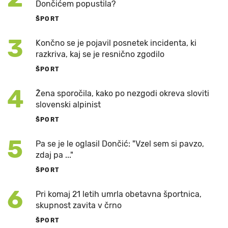
Dončićem popustila?
ŠPORT
3
Končno se je pojavil posnetek incidenta, ki
razkriva, kaj se je resnično zgodilo
ŠPORT
4
Žena sporočila, kako po nezgodi okreva sloviti
slovenski alpinist
ŠPORT
5
Pa se je le oglasil Dončić: "Vzel sem si pavzo,
zdaj pa ..."
ŠPORT
6
Pri komaj 21 letih umrla obetavna športnica,
skupnost zavita v črno
ŠPORT