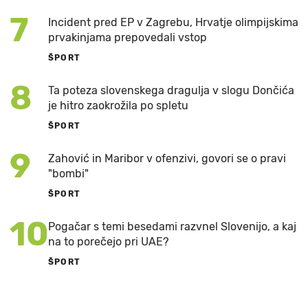
7
Incident pred EP v Zagrebu, Hrvatje olimpijskima
prvakinjama prepovedali vstop
ŠPORT
8
Ta poteza slovenskega dragulja v slogu Dončića
je hitro zaokrožila po spletu
ŠPORT
9
Zahović in Maribor v ofenzivi, govori se o pravi
"bombi"
ŠPORT
10
Pogačar s temi besedami razvnel Slovenijo, a kaj
na to porečejo pri UAE?
ŠPORT