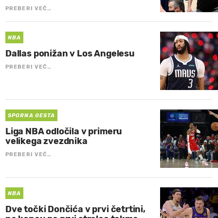
PREBERI VEČ…
NBA
Dallas ponižan v Los Angelesu
PREBERI VEČ…
SPORNA GESTA
Liga NBA odločila v primeru
velikega zvezdnika
PREBERI VEČ…
NBA
Dve točki Dončića v prvi četrtini,