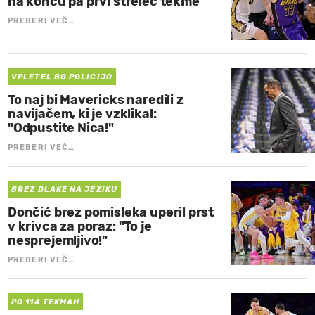
na koncu pa prvi strelec tekme
PREBERI VEČ…
VPLETEL BO POLICIJO
To naj bi Mavericks naredili z
navijačem, ki je vzklikal:
"Odpustite Nica!"
PREBERI VEČ…
BREZ DLAKE NA JEZIKU
Dončić brez pomisleka uperil prst
v krivca za poraz: "To je
nesprejemljivo!"
PREBERI VEČ…
PO 114 TEKMAH