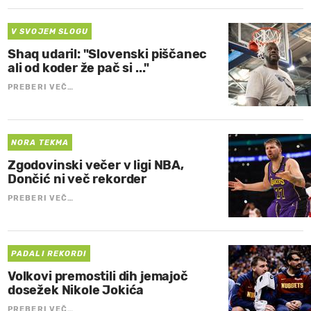
V SVOJEM SLOGU
Shaq udaril: "Slovenski piščanec
ali od koder že pač si ..."
PREBERI VEČ…
NORA TEKMA
Zgodovinski večer v ligi NBA,
Dončić ni več rekorder
PREBERI VEČ…
PADALI REKORDI
Volkovi premostili dih jemajoč
dosežek Nikole Jokića
PREBERI VEČ…