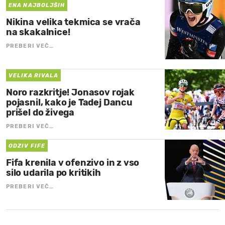
ENA NAJBOLJŠIH
Nikina velika tekmica se vrača
na skakalnice!
PREBERI VEČ…
VELIKA RIVALA
Noro razkritje! Jonasov rojak
pojasnil, kako je Tadej Dancu
prišel do živega
PREBERI VEČ…
ODZIV FIFE
Fifa krenila v ofenzivo in z vso
silo udarila po kritikih
PREBERI VEČ…