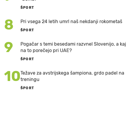
ŠPORT
8
Pri vsega 24 letih umrl naš nekdanji rokometaš
ŠPORT
9
Pogačar s temi besedami razvnel Slovenijo, a kaj
na to porečejo pri UAE?
ŠPORT
10
Težave za avstrijskega šampiona, grdo padel na
treningu
ŠPORT