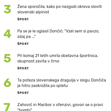
3
Žena sporočila, kako po nezgodi okreva sloviti
slovenski alpinist
ŠPORT
4
Pa se je le oglasil Dončić: "Vzel sem si pavzo,
zdaj pa ..."
ŠPORT
5
Pri komaj 21 letih umrla obetavna športnica,
skupnost zavita v črno
ŠPORT
6
Ta poteza slovenskega dragulja v slogu Dončića
je hitro zaokrožila po spletu
ŠPORT
7
Zahović in Maribor v ofenzivi, govori se o pravi
"bombi"