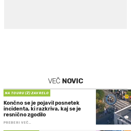
VEČ
NOVIC
NA TOURU (Ž) ZAVRELO
Končno se je pojavil posnetek
incidenta, ki razkriva, kaj se je
resnično zgodilo
PREBERI VEČ…