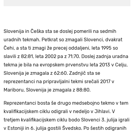
Slovenija in Češka sta se doslej pomerili na sedmih
uradnih tekmah. Petkrat so zmagali Slovenci, dvakrat
Čehi, a sta ti zmagi že precej oddaljeni, leta 1995 so
slavili z 82:81, leta 2002 pa z 71:70. Doslej zadnja uradna
tekma je bila na evropskem prvenstvu leta 2013 v Celju,
Slovenija je zmagala z 62:60. Zadnjič sta se
reprezentanci na pripravljalni tekmi srečali 2017 v
Mariboru, Slovenija je zmagala z 88:80.
Reprezentanci bosta še drugo medsebojno tekmo v tem
kvalifikacijskem ciklu odigrali v nedeljo v Jihlavi. V
tretjem kvalifikacijskem ciklu bodo Slovenci 3. julija igrali
v Estoniji in 6. julija gostili Švedsko. Po šestih odigranih