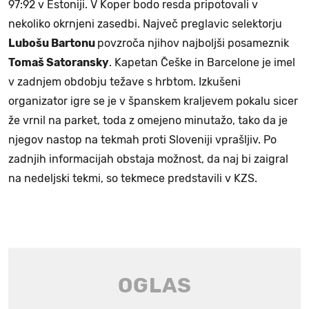
97:92 v Estoniji. V Koper bodo resda pripotovali v
nekoliko okrnjeni zasedbi. Največ preglavic selektorju
Lubošu Bartonu
povzroča njihov najboljši posameznik
Tomaš Satoransky
. Kapetan Češke in Barcelone je imel
v zadnjem obdobju težave s hrbtom. Izkušeni
organizator igre se je v španskem kraljevem pokalu sicer
že vrnil na parket, toda z omejeno minutažo, tako da je
njegov nastop na tekmah proti Sloveniji vprašljiv. Po
zadnjih informacijah obstaja možnost, da naj bi zaigral
na nedeljski tekmi, so tekmece predstavili v KZS.