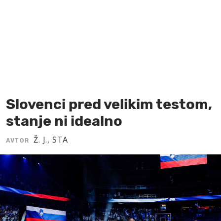
MOJ SANJ
Slovenci pred velikim testom,
stanje ni idealno
Ž. J., STA
AVTOR