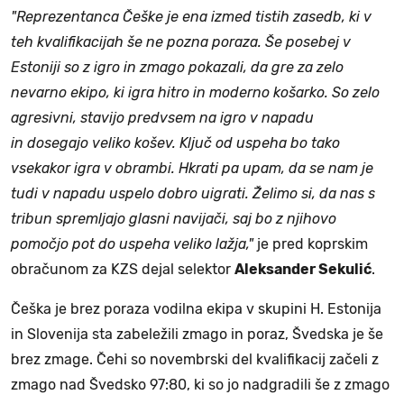
"Reprezentanca Češke je ena izmed tistih zasedb, ki v
teh kvalifikacijah še ne pozna poraza. Še posebej v
Estoniji so z igro in zmago pokazali, da gre za zelo
nevarno ekipo, ki igra hitro in moderno košarko. So zelo
agresivni, stavijo predvsem na igro v napadu
in dosegajo veliko košev. Ključ od uspeha bo tako
vsekakor igra v obrambi. Hkrati pa upam, da se nam je
tudi v napadu uspelo dobro uigrati. Želimo si, da nas s
tribun spremljajo glasni navijači, saj bo z njihovo
pomočjo pot do uspeha veliko lažja,"
je pred koprskim
obračunom za KZS dejal selektor
Aleksander Sekulić
.
Češka je brez poraza vodilna ekipa v skupini H. Estonija
in Slovenija sta zabeležili zmago in poraz, Švedska je še
brez zmage. Čehi so novembrski del kvalifikacij začeli z
zmago nad Švedsko 97:80, ki so jo nadgradili še z zmago