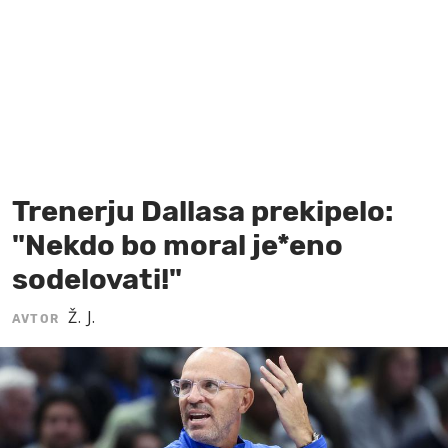
MOJ SANJ
Trenerju Dallasa prekipelo:
"Nekdo bo moral je*eno
sodelovati!"
Ž. J.
AVTOR