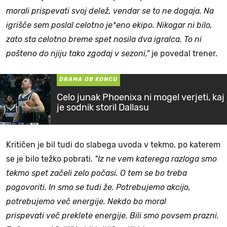
morali prispevati svoj delež, vendar se to ne dogaja. Na
igrišče sem poslal celotno je*eno ekipo. Nikogar ni bilo,
zato sta celotno breme spet nosila dva igralca. To ni
pošteno do njiju tako zgodaj v sezoni,"
je povedal trener.
DRAMA OB KONCU
Celo junak Phoenixa ni mogel verjeti, kaj
je sodnik storil Dallasu
Kritičen je bil tudi do slabega uvoda v tekmo, po katerem
se je bilo težko pobrati.
"Iz ne vem katerega razloga smo
tekmo spet začeli zelo počasi. O tem se bo treba
pogovoriti. In smo se tudi že. Potrebujemo akcijo,
potrebujemo več energije. Nekdo bo moral
prispevati več preklete energije. Bili smo povsem prazni.