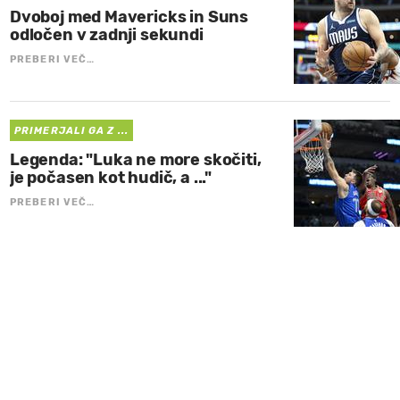
Dvoboj med Mavericks in Suns
odločen v zadnji sekundi
PREBERI VEČ…
PRIMERJALI GA Z ...
Legenda: "Luka ne more skočiti,
je počasen kot hudič, a ..."
PREBERI VEČ…