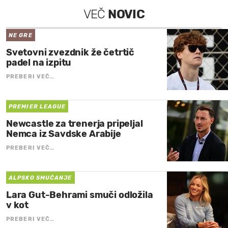
VEČ
NOVIC
NE GRE
Svetovni zvezdnik že četrtič
padel na izpitu
PREBERI VEČ…
PREMIER LEAGUE
Newcastle za trenerja pripeljal
Nemca iz Savdske Arabije
PREBERI VEČ…
ALPSKO SMUČANJE
Lara Gut-Behrami smuči odložila
v kot
PREBERI VEČ…