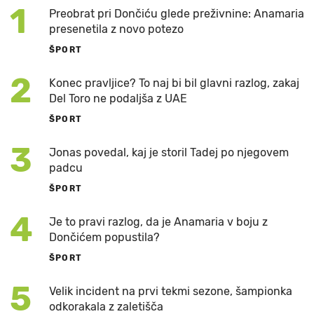
1
Preobrat pri Dončiću glede preživnine: Anamaria
presenetila z novo potezo
ŠPORT
2
Konec pravljice? To naj bi bil glavni razlog, zakaj
Del Toro ne podaljša z UAE
ŠPORT
3
Jonas povedal, kaj je storil Tadej po njegovem
padcu
ŠPORT
4
Je to pravi razlog, da je Anamaria v boju z
Dončićem popustila?
ŠPORT
5
Velik incident na prvi tekmi sezone, šampionka
odkorakala z zaletišča