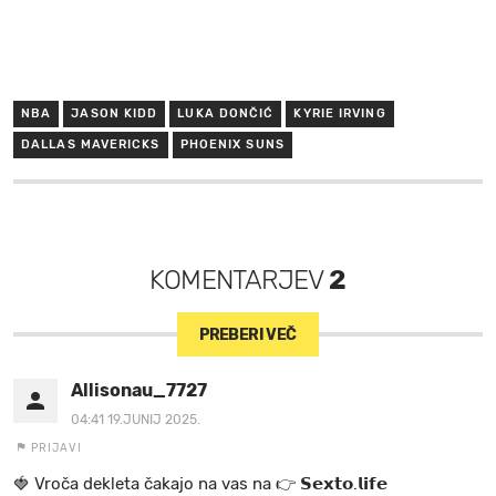
NBA
JASON KIDD
LUKA DONČIĆ
KYRIE IRVING
DALLAS MAVERICKS
PHOENIX SUNS
KOMENTARJEV
2
PREBERI VEČ
Allisonau_7727
04:41 19.JUNIJ 2025.
PRIJAVI
🍓 V r o č a d e k l e t a ča k a jo na va s n a 👉 𝗦𝗲𝘅𝘁𝗼.𝗹𝗶𝗳𝗲