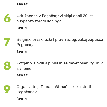
ŠPORT
6
Uslužbenec v Pogačarjevi ekipi dobil 20 let
suspenza zaradi dopinga
ŠPORT
7
Belgijski prvak razkril pravi razlog, zakaj zapušča
Pogačarja
ŠPORT
8
Potrjeno, sloviti alpinist in še devet oseb izgubilo
življenje
ŠPORT
9
Organizatorji Toura našli način, kako streti
Pogačarja?
ŠPORT