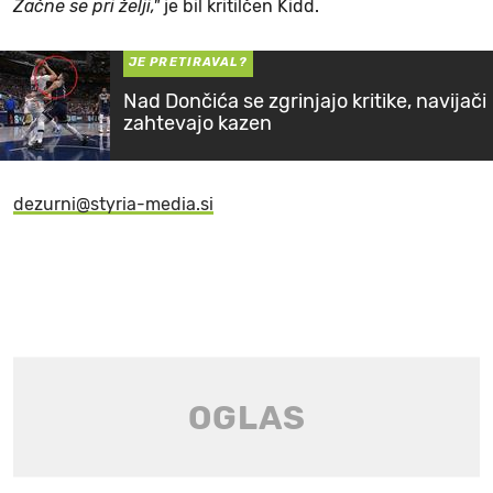
Začne se pri želji,"
je bil kritilčen Kidd.
JE PRETIRAVAL?
Nad Dončića se zgrinjajo kritike, navijači
zahtevajo kazen
dezurni@styria-media.si