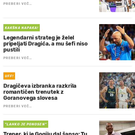
PREBERI VEČ…
KAKŠNA NAPAKA!
Legendarni strateg je želel
pripeljati Dragića, a mu šefi niso
pustili
PREBERI VEČ…
UFF!
Dragičeva izbranka razkrila
romantičen trenutek z
Goranovega slovesa
PREBERI VEČ…
"LAHKO JE PONOSEN"
Trener, ki je Gogiju dal šanso: Tu