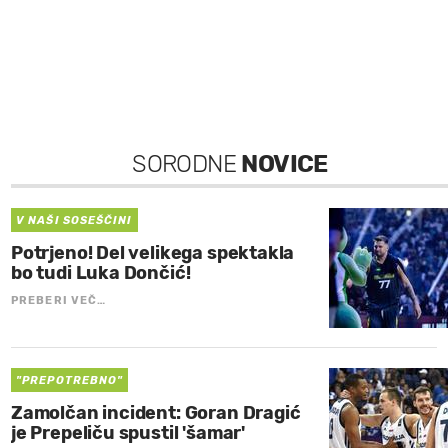
SORODNE
NOVICE
V NAŠI SOSEŠČINI
Potrjeno! Del velikega spektakla
bo tudi Luka Dončić!
PREBERI VEČ…
"PREPOTREBNO"
Zamolčan incident: Goran Dragić
je Prepeliču spustil 'šamar'