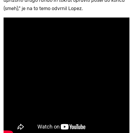
uprizoriti drugo rundo in tokrat opraviti posel do konca
(smeh)," je na to temo odvrnil Lopez.