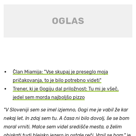
Član Miamija: "Vse skupaj je preseglo moja
pričakovanja, to je bilo potrebno videti"
Trener, ki je Gogiju dal priložnost: Tu mi je všeč,
jedel sem morda najboljšo pizzo
"V Sloveniji sem se imel izjemno, Gogi me je vabil že kar
nekaj let. In zdaj sem tu. A časa ni bilo dovolj, še se bom
moral vrniti. Malce sem videl središče mesta, a želim
obiskati tudi blejsko jezero in ostale reči. Vrnil se bom,"
je