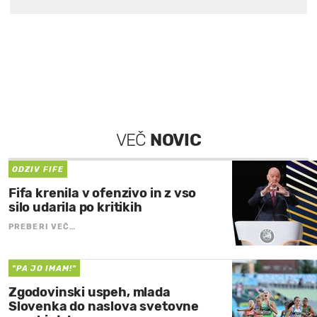
VEČ
NOVIC
ODZIV FIFE
Fifa krenila v ofenzivo in z vso
silo udarila po kritikih
PREBERI VEČ…
"PA JO IMAM!"
Zgodovinski uspeh, mlada
Slovenka do naslova svetovne