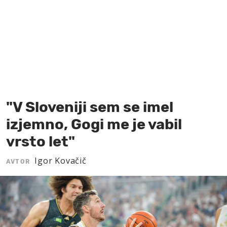
MOJ SANJ
"V Sloveniji sem se imel
izjemno, Gogi me je vabil
vrsto let"
Igor Kovačič
AVTOR