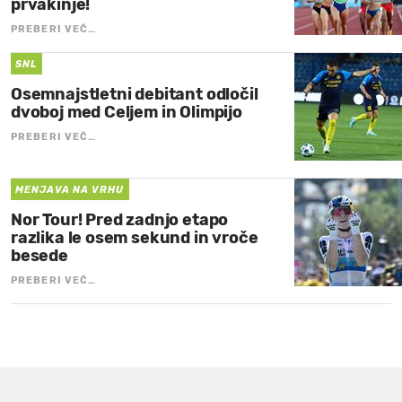
prvakinje!
PREBERI VEČ…
SNL
Osemnajstletni debitant odločil
dvoboj med Celjem in Olimpijo
PREBERI VEČ…
MENJAVA NA VRHU
Nor Tour! Pred zadnjo etapo
razlika le osem sekund in vroče
besede
PREBERI VEČ…