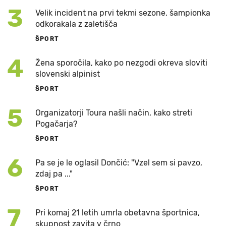
3
Velik incident na prvi tekmi sezone, šampionka
odkorakala z zaletišča
ŠPORT
4
Žena sporočila, kako po nezgodi okreva sloviti
slovenski alpinist
ŠPORT
5
Organizatorji Toura našli način, kako streti
Pogačarja?
ŠPORT
6
Pa se je le oglasil Dončić: "Vzel sem si pavzo,
zdaj pa ..."
ŠPORT
7
Pri komaj 21 letih umrla obetavna športnica,
skupnost zavita v črno