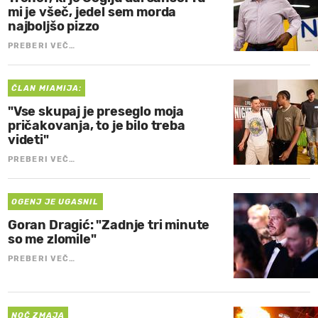
mi je všeč, jedel sem morda
najboljšo pizzo
PREBERI VEČ…
ČLAN MIAMIJA:
"Vse skupaj je preseglo moja
pričakovanja, to je bilo treba
videti"
PREBERI VEČ…
OGENJ JE UGASNIL
Goran Dragić: "Zadnje tri minute
so me zlomile"
PREBERI VEČ…
NOČ ZMAJA