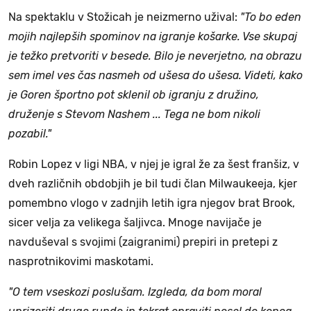
Na spektaklu v Stožicah je neizmerno užival:
"To bo eden
mojih najlepših spominov na igranje košarke. Vse skupaj
je težko pretvoriti v besede. Bilo je neverjetno, na obrazu
sem imel ves čas nasmeh od ušesa do ušesa. Videti, kako
je Goren športno pot sklenil ob igranju z družino,
druženje s Stevom Nashem ... Tega ne bom nikoli
pozabil."
Robin Lopez v ligi NBA, v njej je igral že za šest franšiz, v
dveh različnih obdobjih je bil tudi član Milwaukeeja, kjer
pomembno vlogo v zadnjih letih igra njegov brat Brook,
sicer velja za velikega šaljivca. Mnoge navijače je
navduševal s svojimi (zaigranimi) prepiri in pretepi z
nasprotnikovimi maskotami.
"O tem vseskozi poslušam. Izgleda, da bom moral