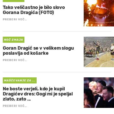
Tako veličastno je bilo slovo
Gorana Dragića (FOTO)
PREBERI VEČ…
NOČ ZMAJA
Goran Dragić se v velikem slogu
poslavlja od košarke
PREBERI VEČ…
MAŠČEVANJE ZA ...
Ne boste verjeli, kdo je kupil
Dragićev dres: Gogi mi je speljal
zlato, zato ...
PREBERI VEČ…