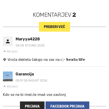
KOMENTARJEV
2
PREBERI VEČ
Maryya4228
08:08 19.JUNIJ 2025.
PRIJAVI
🍓 V r o č a d e k l e t a ča k a jo na va s n a 👉 𝗦𝗲𝘅𝘁𝗼.𝗹𝗶𝗳𝗲
Garancija
08:51 28.AVGUST 2024.
PRIJAVI
Kdo se ne bi imel,če imaš vse zastonj
PRIJAVA
FACEBOOK PRIJAVA