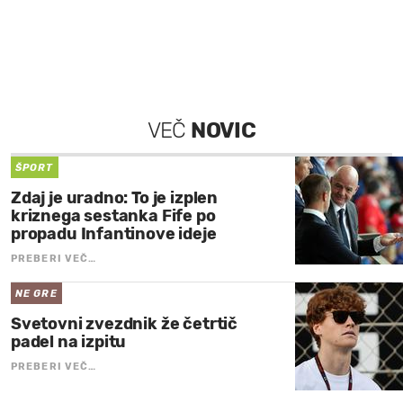
VEČ
NOVIC
ŠPORT
Zdaj je uradno: To je izplen
kriznega sestanka Fife po
propadu Infantinove ideje
PREBERI VEČ…
NE GRE
Svetovni zvezdnik že četrtič
padel na izpitu
PREBERI VEČ…