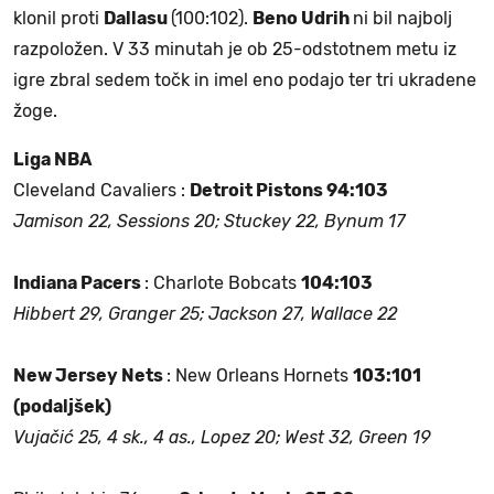
klonil proti
Dallasu
(100:102).
Beno Udrih
ni bil najbolj
razpoložen. V 33 minutah je ob 25-odstotnem metu iz
igre zbral sedem točk in imel eno podajo ter tri ukradene
žoge.
Liga NBA
Cleveland Cavaliers :
Detroit Pistons 94:103
Jamison 22, Sessions 20; Stuckey 22, Bynum 17
Indiana Pacers
: Charlote Bobcats
104:103
Hibbert 29, Granger 25; Jackson 27, Wallace 22
New Jersey Nets
: New Orleans Hornets
103:101
(podaljšek)
Vujačić 25, 4 sk., 4 as.,
Lopez 20; West 32, Green 19