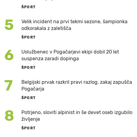
ŠPORT
5
Velik incident na prvi tekmi sezone, šampionka
odkorakala z zaletišča
ŠPORT
6
Uslužbenec v Pogačarjevi ekipi dobil 20 let
suspenza zaradi dopinga
ŠPORT
7
Belgijski prvak razkril pravi razlog, zakaj zapušča
Pogačarja
ŠPORT
8
Potrjeno, sloviti alpinist in še devet oseb izgubilo
življenje
ŠPORT