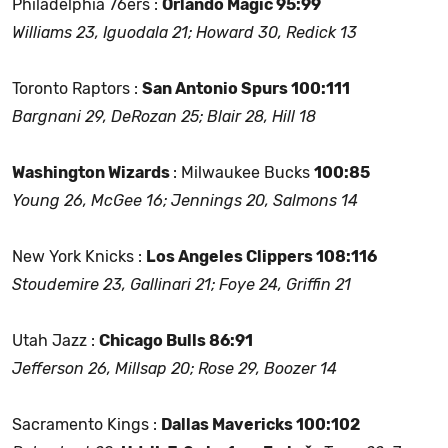
Philadelphia 76ers :
Orlando Magic 95:99
Williams 23, Iguodala 21; Howard 30, Redick 13
Toronto Raptors :
San Antonio Spurs 100:111
Bargnani 29, DeRozan 25; Blair 28, Hill 18
Washington Wizards
: Milwaukee Bucks
100:85
Young 26, McGee 16; Jennings 20, Salmons 14
New York Knicks :
Los Angeles Clippers 108:116
Stoudemire 23, Gallinari 21; Foye 24, Griffin 21
Utah Jazz :
Chicago Bulls 86:91
Jefferson 26, Millsap 20; Rose 29, Boozer 14
Sacramento Kings :
Dallas Mavericks 100:102