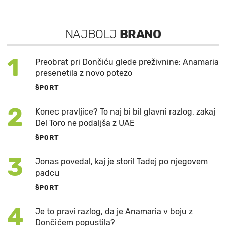
NAJBOLJ
BRANO
1
Preobrat pri Dončiću glede preživnine: Anamaria
presenetila z novo potezo
ŠPORT
2
Konec pravljice? To naj bi bil glavni razlog, zakaj
Del Toro ne podaljša z UAE
ŠPORT
3
Jonas povedal, kaj je storil Tadej po njegovem
padcu
ŠPORT
4
Je to pravi razlog, da je Anamaria v boju z
Dončićem popustila?