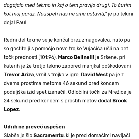
dogajalo med tekmo in kaj o tem pravijo drugi. To čutim
kot moj poraz. Neuspeh nas ne sme ustaviti,"
je po tekmi
dejal Paul.
Redni del tekme se je končal brez zmagovalca, nato pa
so gostitelji s pomočjo nove trojke Vujačića ušli na pet
točk prednosti (101:96).
Marco Belinelli
je Sršene, pri
katerih je že tretjo tekmo zapored manjkal poškodovani
Trevor Ariza
,
vrnil s trojko v igro,
David West
pa je z
dvema prostima metoma 46 sekund pred koncem
podaljška izid spet izenačil. Odločilni točki za Mrežice je
24 sekund pred koncem s prostih metov dodal
Brook
Lopez
.
Udrih ne preveč uspešen
Slabše je šlo
Sacramentu
,
ki je pred domačimi navijači