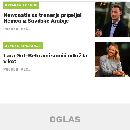
PREMIER LEAGUE
Newcastle za trenerja pripeljal
Nemca iz Savdske Arabije
PREBERI VEČ…
ALPSKO SMUČANJE
Lara Gut-Behrami smuči odložila
v kot
PREBERI VEČ…