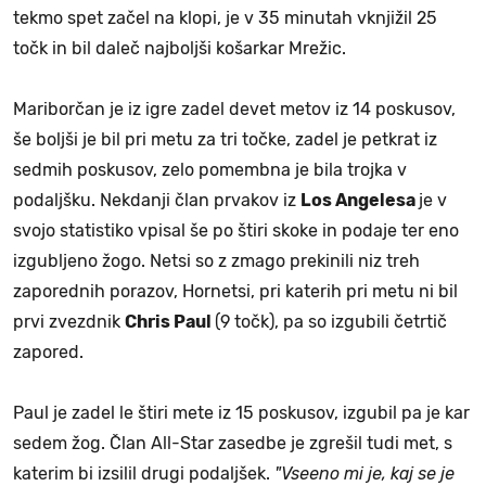
tekmo spet začel na klopi, je v 35 minutah vknjižil 25
točk in bil daleč najboljši košarkar Mrežic.
Mariborčan je iz igre zadel devet metov iz 14 poskusov,
še boljši je bil pri metu za tri točke, zadel je petkrat iz
sedmih poskusov, zelo pomembna je bila trojka v
podaljšku. Nekdanji član prvakov iz
Los Angelesa
je v
svojo statistiko vpisal še po štiri skoke in podaje ter eno
izgubljeno žogo. Netsi so z zmago prekinili niz treh
zaporednih porazov, Hornetsi, pri katerih pri metu ni bil
prvi zvezdnik
Chris Paul
(9 točk), pa so izgubili četrtič
zapored.
Paul je zadel le štiri mete iz 15 poskusov, izgubil pa je kar
sedem žog. Član All-Star zasedbe je zgrešil tudi met, s
katerim bi izsilil drugi podaljšek.
"Vseeno mi je, kaj se je