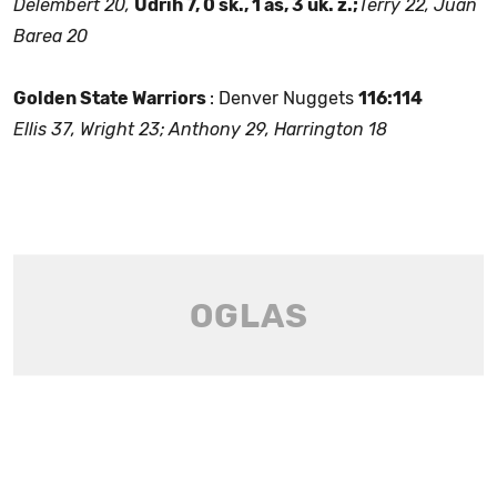
Delembert 20,
Udrih 7, 0 sk., 1 as, 3 uk. ž.;
Terry 22, Juan
Barea 20
Golden State Warriors
: Denver Nuggets
116:114
Ellis 37, Wright 23; Anthony 29, Harrington 18