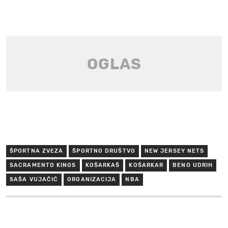
ŠPORTNA ZVEZA
ŠPORTNO DRUŠTVO
NEW JERSEY NETS
SACRAMENTO KINGS
KOŠARKAŠ
KOŠARKAR
BENO UDRIH
SAŠA VUJAČIĆ
ORGANIZACIJA
NBA