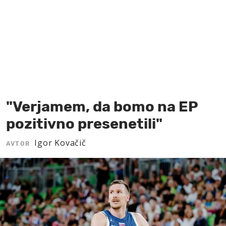
MOJ SANJ
"Verjamem, da bomo na EP
pozitivno presenetili"
Igor Kovačič
AVTOR