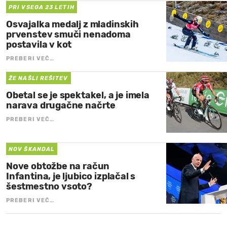
PRI VSEGA 23 LETIH
Osvajalka medalj z mladinskih
prvenstev smuči nenadoma
postavila v kot
PREBERI VEČ…
ŽE NAŠLI REŠITEV
Obetal se je spektakel, a je imela
narava drugačne načrte
PREBERI VEČ…
NOV ŠKANDAL
Nove obtožbe na račun
Infantina, je ljubico izplačal s
šestmestno vsoto?
PREBERI VEČ…