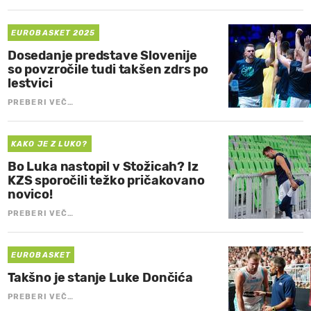
EUROBASKET 2025
Dosedanje predstave Slovenije
so povzročile tudi takšen zdrs po
lestvici
PREBERI VEČ…
KAKO JE Z LUKO?
Bo Luka nastopil v Stožicah? Iz
KZS sporočili težko pričakovano
novico!
PREBERI VEČ…
EUROBASKET
Takšno je stanje Luke Dončića
PREBERI VEČ…