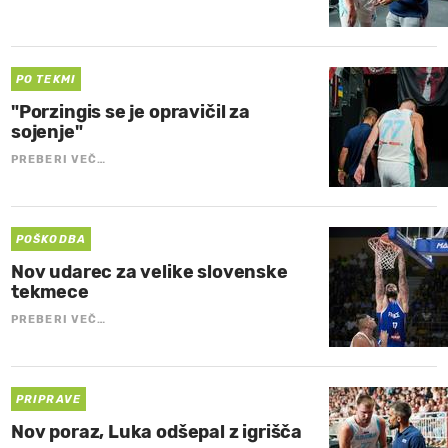
PO TEKMI
"Porzingis se je opravičil za
sojenje"
PREBERI VEČ…
POŠKODBA
Nov udarec za velike slovenske
tekmece
PREBERI VEČ…
PRIPRAVE
Nov poraz, Luka odšepal z igrišča