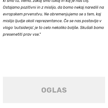
ki smo tu, vemo, zakaj smo tukaj in kaj je naš cilj.
Ostajamo pozitivni in z mislijo, da bomo nekaj naredili na
evropskem prvenstvu. Ne obremenjujemo se s tem, kaj
mislijo ljudje okoli reprezentance. Če se nas postavlja v
vlogo 'outsiderja', je to celo nekoliko boljše. Skušali bomo
presenetiti prav vse."