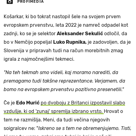
PROFIMEDIA
Košarkar, ki bo tokrat nastopil šele na svojem prvem
evropskem prvenstvu, leta 2022 je namreč odpadel kot
zadnji, ko se je selektor
Aleksander Sekulić
odločil, da
bo v Nemčijo popeljal
Luko Rupnika,
je zadovoljen, da je
Slovenija v pripravah tudi na račun morebitnih zmag
igrala z najmočnejšimi tekmeci.
"Na teh tekmah smo videli, kaj moramo narediti, da
premagamo tudi takšne reprezentance. Verjamem, da
bomo na evropskem prvenstvu pozitivno presenetili."
Če je
Edo Murić
po dvoboju z Britanci izpostavil slabo
vzdušje, ki od 'zunaj' spremlja izbrano vrsto,
Hrovat o
tem ne razmišlja. Meni, da tudi večina njegovih
soigralcev ne: "
Iskreno se s tem ne obremenjujemo. Tisti,