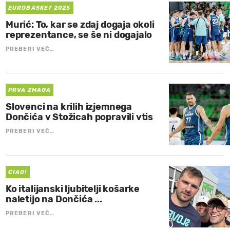
EUROBASKET 2025
Murić: To, kar se zdaj dogaja okoli
reprezentance, se še ni dogajalo
PREBERI VEČ…
PRVA ZMAGA
Slovenci na krilih izjemnega
Dončića v Stožicah popravili vtis
PREBERI VEČ…
CIAO!
Ko italijanski ljubitelji košarke
naletijo na Dončića ...
PREBERI VEČ…