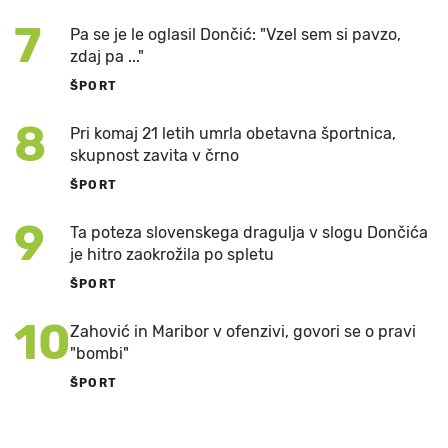
7
Pa se je le oglasil Dončić: "Vzel sem si pavzo,
zdaj pa ..."
ŠPORT
8
Pri komaj 21 letih umrla obetavna športnica,
skupnost zavita v črno
ŠPORT
9
Ta poteza slovenskega dragulja v slogu Dončića
je hitro zaokrožila po spletu
ŠPORT
10
Zahović in Maribor v ofenzivi, govori se o pravi
"bombi"
ŠPORT