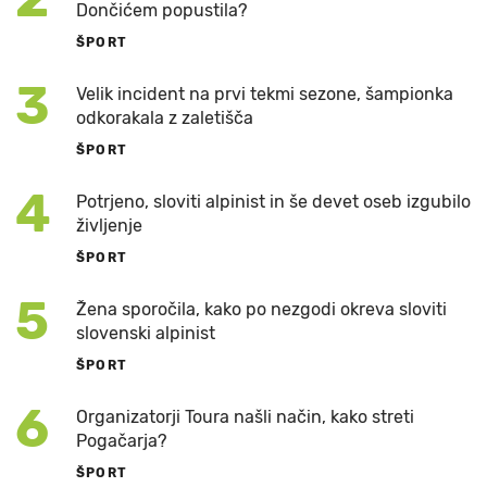
Dončićem popustila?
ŠPORT
3
Velik incident na prvi tekmi sezone, šampionka
odkorakala z zaletišča
ŠPORT
4
Potrjeno, sloviti alpinist in še devet oseb izgubilo
življenje
ŠPORT
5
Žena sporočila, kako po nezgodi okreva sloviti
slovenski alpinist
ŠPORT
6
Organizatorji Toura našli način, kako streti
Pogačarja?
ŠPORT