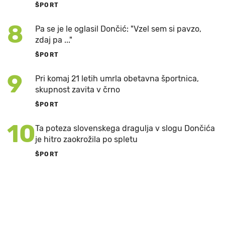
ŠPORT
8
Pa se je le oglasil Dončić: "Vzel sem si pavzo,
zdaj pa ..."
ŠPORT
9
Pri komaj 21 letih umrla obetavna športnica,
skupnost zavita v črno
ŠPORT
10
Ta poteza slovenskega dragulja v slogu Dončića
je hitro zaokrožila po spletu
ŠPORT