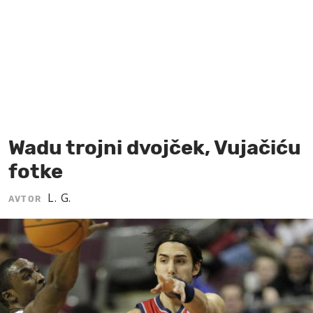
MOJ SANJ
Wadu trojni dvojček, Vujačiću
fotke
L. G.
AVTOR