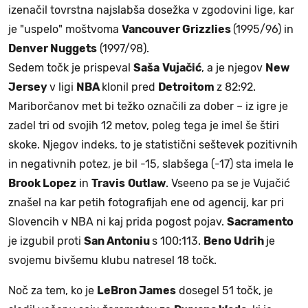
izenačil tovrstna najslabša dosežka v zgodovini lige, kar
je "uspelo" moštvoma
Vancouver Grizzlies
(1995/96) in
Denver Nuggets
(1997/98).
Sedem točk je prispeval
Saša
Vujačić
, a je njegov
New
Jersey
v ligi
NBA
klonil pred
Detroitom
z 82:92.
Mariborčanov met bi težko označili za dober – iz igre je
zadel tri od svojih 12 metov, poleg tega je imel še štiri
skoke. Njegov indeks, to je statistični seštevek pozitivnih
in negativnih potez, je bil -15, slabšega (-17) sta imela le
Brook Lopez
in
Travis
Outlaw
. Vseeno pa se je Vujačić
znašel na kar petih fotografijah ene od agencij, kar pri
Slovencih v NBA ni kaj prida pogost pojav.
Sacramento
je izgubil proti
San Antoniu
s 100:113.
Beno Udrih
je
svojemu bivšemu klubu natresel 18 točk.
Noč za tem, ko je
LeBron James
dosegel 51 točk, je