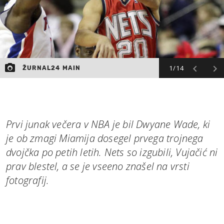
1/14
ŽURNAL24 MAIN
Prvi junak večera v NBA je bil Dwyane Wade, ki
je ob zmagi Miamija dosegel prvega trojnega
dvojčka po petih letih. Nets so izgubili, Vujačić ni
prav blestel, a se je vseeno znašel na vrsti
fotografij.