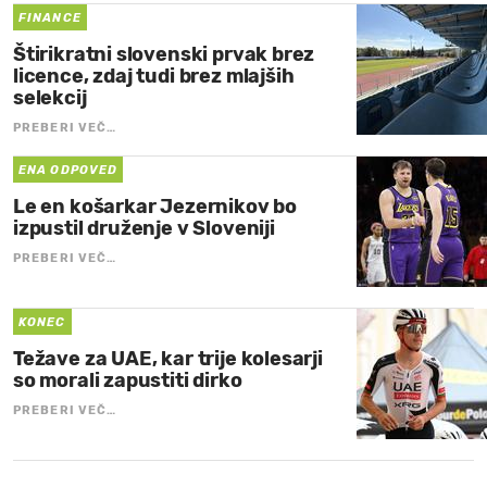
FINANCE
Štirikratni slovenski prvak brez
licence, zdaj tudi brez mlajših
selekcij
PREBERI VEČ…
ENA ODPOVED
Le en košarkar Jezernikov bo
izpustil druženje v Sloveniji
PREBERI VEČ…
KONEC
Težave za UAE, kar trije kolesarji
so morali zapustiti dirko
PREBERI VEČ…