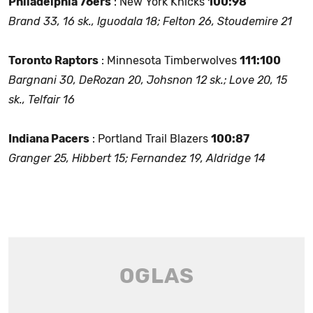
Philadelphia 76ers
: New York Knicks
100:98
Brand 33, 16 sk., Iguodala 18; Felton 26, Stoudemire 21
Toronto Raptors
: Minnesota Timberwolves
111:100
Bargnani 30, DeRozan 20, Johsnon 12 sk.; Love 20, 15
sk., Telfair 16
Indiana Pacers
: Portland Trail Blazers
100:87
Granger 25, Hibbert 15; Fernandez 19, Aldridge 14