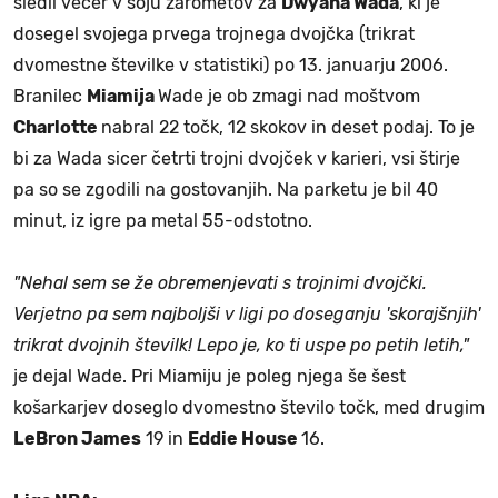
sledil večer v soju žarometov za
Dwyana Wada
, ki je
dosegel svojega prvega trojnega dvojčka (trikrat
dvomestne številke v statistiki) po 13. januarju 2006.
Branilec
Miamija
Wade je ob zmagi nad moštvom
Charlotte
nabral 22 točk, 12 skokov in deset podaj. To je
bi za Wada sicer četrti trojni dvojček v karieri, vsi štirje
pa so se zgodili na gostovanjih. Na parketu je bil 40
minut, iz igre pa metal 55-odstotno.
"Nehal sem se že obremenjevati s trojnimi dvojčki.
Verjetno pa sem najboljši v ligi po doseganju 'skorajšnjih'
trikrat dvojnih številk! Lepo je, ko ti uspe po petih letih,"
je dejal Wade. Pri Miamiju je poleg njega še šest
košarkarjev doseglo dvomestno število točk, med drugim
LeBron James
19 in
Eddie House
16.