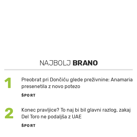
NAJBOLJ
BRANO
1
Preobrat pri Dončiću glede preživnine: Anamaria
presenetila z novo potezo
ŠPORT
2
Konec pravljice? To naj bi bil glavni razlog, zakaj
Del Toro ne podaljša z UAE
ŠPORT