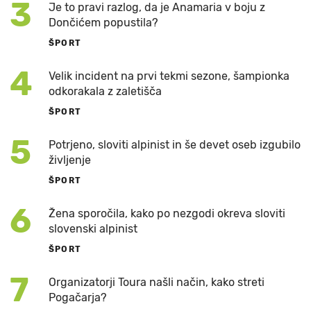
3
Je to pravi razlog, da je Anamaria v boju z
Dončićem popustila?
ŠPORT
4
Velik incident na prvi tekmi sezone, šampionka
odkorakala z zaletišča
ŠPORT
5
Potrjeno, sloviti alpinist in še devet oseb izgubilo
življenje
ŠPORT
6
Žena sporočila, kako po nezgodi okreva sloviti
slovenski alpinist
ŠPORT
7
Organizatorji Toura našli način, kako streti
Pogačarja?