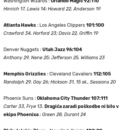
Washington Wizards :
Orlando Magic 92:110
Hinrich 17, Lewis 14; Howard 22, Anderson 19
Atlanta Hawks
: Los Angeles Clippers
101:100
Crawford 34, Horford 23; Davis 22, Griffin 19
Denver Nuggets :
Utah Jazz 96:104
Anthony 29, Nene 25; Jefferson 25, Williams 23
Memphis Grizzlies
: Cleveland Cavaliers
112:105
Randolph 29, Gay 26; Hickson 31, 15 sk., Sessions 20
Phoenix Suns :
Oklahoma City Thunder 107:111
Carter 33, Frye 13,
Dragića zaradi poškodbe ni bilo v
ekipo Phoenixa
; Green 28, Durant 24