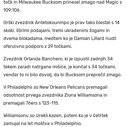
točk in Milwaukee Bucksom prinesel zmago nad Magic s
109:106.
Grški zvezdnik Antetokounmpo je prav tako blestel s 14
skoki, štirimi podajami, tremi ukradenimi žogami in
dvema blokadama, medtem ko je Damian Lillard nudil
ofenzivno podporo z 29 točkami.
Zvezdnik Orlanda Banchero, ki je izpustil zadnjih 34
tekem zaradi natrgane mišice, je končal s 34 točkami,
vendar to ni bilo dovolj, da bi Bucksom preprečil zmago.
V Philadelphii so New Orleans Pelicans premagali
odsotnost prvega zvezdnika Ziona Williamsona in
premagali 76ers s 123-115.
Williamsonu so izrekli kazen, potem ko je v četrtek
zamujal na let moštva v Philadelphio.