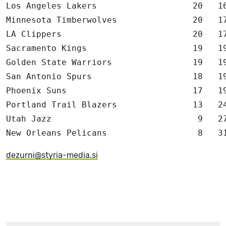
Los Angeles Lakers                   20   16
Minnesota Timberwolves               20   17
LA Clippers                          20   17
Sacramento Kings                     19   19
Golden State Warriors                19   19
San Antonio Spurs                    18   19
Phoenix Suns                         17   19
Portland Trail Blazers               13   24
Utah Jazz                             9   27
New Orleans Pelicans                  8   3
dezurni@styria-media.si