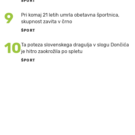
ŠPORT
9
Pri komaj 21 letih umrla obetavna športnica,
skupnost zavita v črno
ŠPORT
10
Ta poteza slovenskega dragulja v slogu Dončića
je hitro zaokrožila po spletu
ŠPORT