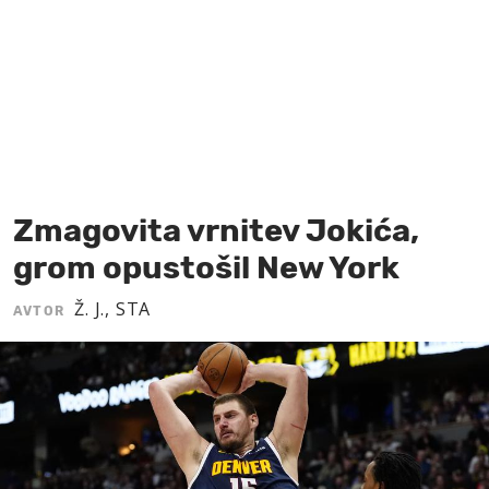
MOJ SANJ
Zmagovita vrnitev Jokića,
grom opustošil New York
Ž. J., STA
AVTOR