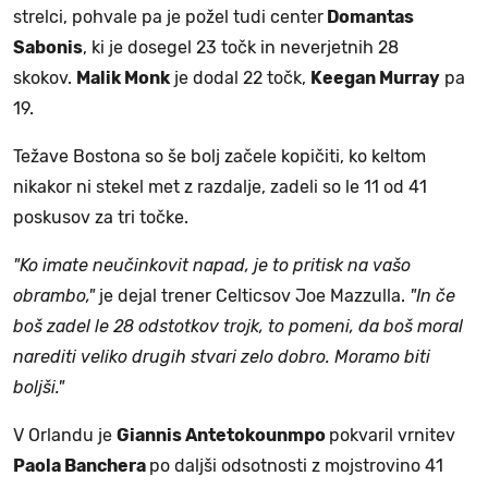
strelci, pohvale pa je požel tudi center
Domantas
Sabonis
, ki je dosegel 23 točk in neverjetnih 28
skokov.
Malik Monk
je dodal 22 točk,
Keegan Murray
pa
19.
Težave Bostona so še bolj začele kopičiti, ko keltom
nikakor ni stekel met z razdalje, zadeli so le 11 od 41
poskusov za tri točke.
"Ko imate neučinkovit napad, je to pritisk na vašo
obrambo,"
je dejal trener Celticsov Joe Mazzulla.
"In če
boš zadel le 28 odstotkov trojk, to pomeni, da boš moral
narediti veliko drugih stvari zelo dobro. Moramo biti
boljši."
V Orlandu je
Giannis Antetokounmpo
pokvaril vrnitev
Paola Banchera
po daljši odsotnosti z mojstrovino 41