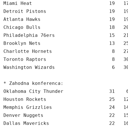
Miami Heat                           19   17
Detroit Pistons                      19   19
Atlanta Hawks                        19   19
Chicago Bulls                        18   20
Philadelphia 76ers                   15   21
Brooklyn Nets                        13   25
Charlotte Hornets                     8   27
Toronto Raptors                       8   30
Washington Wizards                    6   30
* Zahodna konferenca:

Oklahoma City Thunder                31    6
Houston Rockets                      25   12
Memphis Grizzlies                    24   14
Denver Nuggets                       22   15
Dallas Mavericks                     22   16