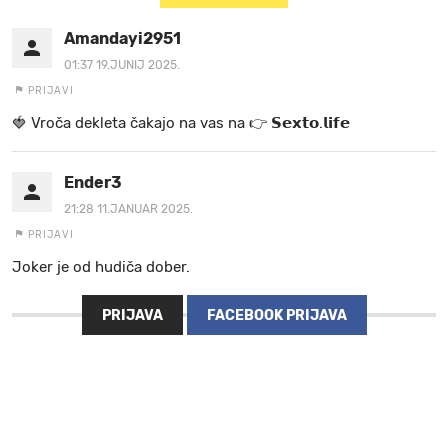
Amandayi2951
01:37 19.JUNIJ 2025.
PRIJAVI
🍓 V r o č a d e k l e t a ča k a jo na va s n a 👉 𝗦𝗲𝘅𝘁𝗼.𝗹𝗶𝗳𝗲
Ender3
21:28 11.JANUAR 2025.
PRIJAVI
Joker je od hudiča dober.
PRIJAVA
FACEBOOK PRIJAVA