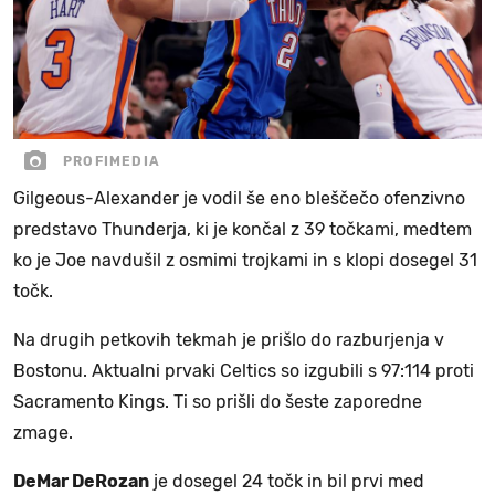
PROFIMEDIA
Gilgeous-Alexander je vodil še eno bleščečo ofenzivno
predstavo Thunderja, ki je končal z 39 točkami, medtem
ko je Joe navdušil z osmimi trojkami in s klopi dosegel 31
točk.
Na drugih petkovih tekmah je prišlo do razburjenja v
Bostonu. Aktualni prvaki Celtics so izgubili s 97:114 proti
Sacramento Kings. Ti so prišli do šeste zaporedne
zmage.
DeMar DeRozan
je dosegel 24 točk in bil prvi med