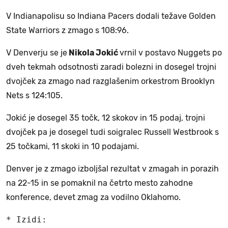
V Indianapolisu so Indiana Pacers dodali težave Golden
State Warriors z zmago s 108:96.
V Denverju se je
Nikola Jokić
vrnil v postavo Nuggets po
dveh tekmah odsotnosti zaradi bolezni in dosegel trojni
dvojček za zmago nad razglašenim orkestrom Brooklyn
Nets s 124:105.
Jokić je dosegel 35 točk, 12 skokov in 15 podaj, trojni
dvojček pa je dosegel tudi soigralec Russell Westbrook s
25 točkami, 11 skoki in 10 podajami.
Denver je z zmago izboljšal rezultat v zmagah in porazih
na 22-15 in se pomaknil na četrto mesto zahodne
konference, devet zmag za vodilno Oklahomo.
* Izidi:
