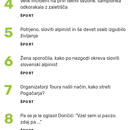
4
Velik incident na prvi tekmi sezone, šampionka
odkorakala z zaletišča
ŠPORT
5
Potrjeno, sloviti alpinist in še devet oseb izgubilo
življenje
ŠPORT
6
Žena sporočila, kako po nezgodi okreva sloviti
slovenski alpinist
ŠPORT
7
Organizatorji Toura našli način, kako streti
Pogačarja?
ŠPORT
8
Pa se je le oglasil Dončić: "Vzel sem si pavzo,
zdaj pa ..."