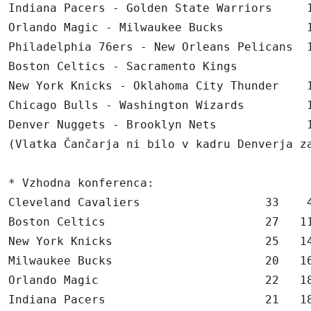
Indiana Pacers - Golden State Warriors     1
Orlando Magic - Milwaukee Bucks            1
Philadelphia 76ers - New Orleans Pelicans  1
Boston Celtics - Sacramento Kings           
New York Knicks - Oklahoma City Thunder    1
Chicago Bulls - Washington Wizards         1
Denver Nuggets - Brooklyn Nets             1
(Vlatka Čančarja ni bilo v kadru Denverja za
* Vzhodna konferenca:

Cleveland Cavaliers                  33    4
Boston Celtics                       27   11
New York Knicks                      25   14
Milwaukee Bucks                      20   16
Orlando Magic                        22   18
Indiana Pacers                       21   18