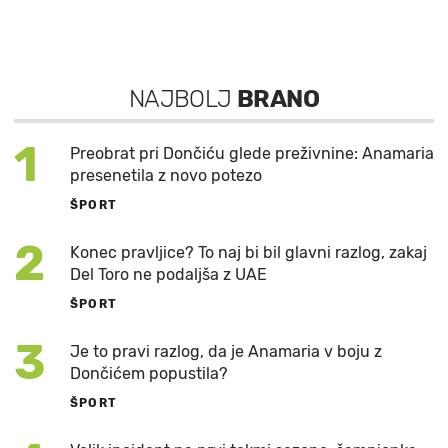
NAJBOLJ
BRANO
1
Preobrat pri Dončiću glede preživnine: Anamaria
presenetila z novo potezo
ŠPORT
2
Konec pravljice? To naj bi bil glavni razlog, zakaj
Del Toro ne podaljša z UAE
ŠPORT
3
Je to pravi razlog, da je Anamaria v boju z
Dončićem popustila?
ŠPORT