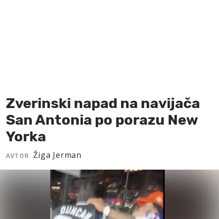
MOJ SANJ
Zverinski napad na navijača
San Antonia po porazu New
Yorka
Žiga Jerman
AVTOR