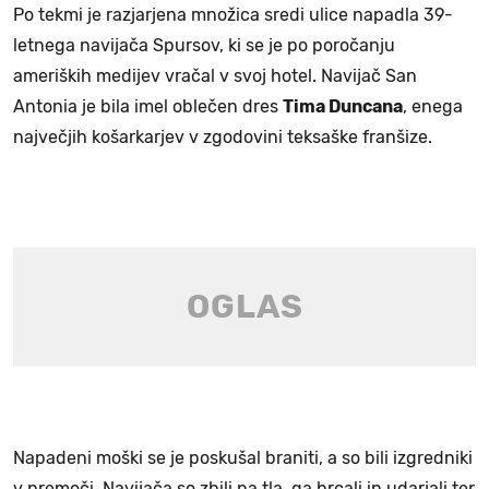
Po tekmi je razjarjena množica sredi ulice napadla 39-
letnega navijača Spursov, ki se je po poročanju
ameriških medijev vračal v svoj hotel. Navijač San
Antonia je bila imel oblečen dres
Tima Duncana
, enega
največjih košarkarjev v zgodovini teksaške franšize.
Napadeni moški se je poskušal braniti, a so bili izgredniki
v premoči. Navijača so zbili na tla, ga brcali in udarjali ter