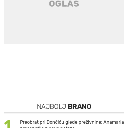
NAJBOLJ
BRANO
1
Preobrat pri Dončiću glede preživnine: Anamaria