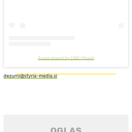
A post shared by CNN (@cnn)
dezurni@styria-media.si