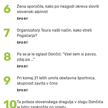
6
Žena sporočila, kako po nezgodi okreva sloviti
slovenski alpinist
ŠPORT
7
Organizatorji Toura našli način, kako streti
Pogačarja?
ŠPORT
8
Pa se je le oglasil Dončić: "Vzel sem si pavzo,
zdaj pa ..."
ŠPORT
9
Pri komaj 21 letih umrla obetavna športnica,
skupnost zavita v črno
ŠPORT
10
Ta poteza slovenskega dragulja v slogu Dončića
je hitro zaokrožila po spletu