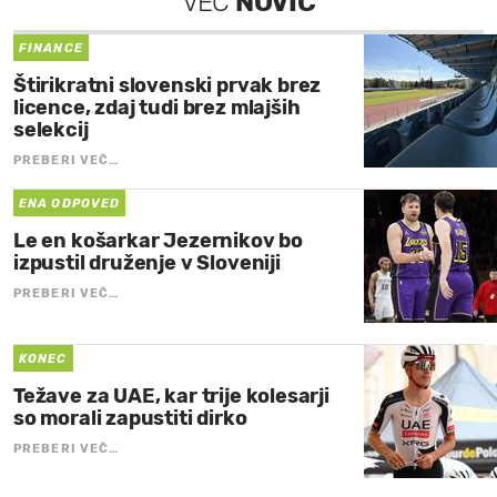
VEČ
NOVIC
FINANCE
Štirikratni slovenski prvak brez
licence, zdaj tudi brez mlajših
selekcij
PREBERI VEČ…
ENA ODPOVED
Le en košarkar Jezernikov bo
izpustil druženje v Sloveniji
PREBERI VEČ…
KONEC
Težave za UAE, kar trije kolesarji
so morali zapustiti dirko
PREBERI VEČ…