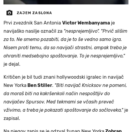
ZAJEM ZASLONA
Prvi zvezdnik San Antonia
Victor Wembanyama
je
navijaško nasilje označil za
"nesprejemljivo".
"Prvič slišim
za to. Ne smemo pozabiti, da je to še vedno samo igra.
Nisem proti temu, da so navijači strastni, ampak treba je
ohraniti medsebojno spoštovanje. To je nesprejemljivo,"
je dejal.
Kritičen je bil tudi znani hollywoodski igralec in navijač
New Yorka
Ben Stiller
.
"Biti navijač Knicksov ne pomeni,
da moraš biti na kakršenkoli način nespoštljiv do
navijačev Spursov. Med tekmami se včasih preveč
vživimo, a treba je pokazati spoštovanje do sočloveka,"
je
zapisal.
Na njegov zapis se je odzval župan New Yorka
Zohran