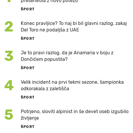
presenetila z novo potezo
ŠPORT
2
Konec pravljice? To naj bi bil glavni razlog, zakaj
Del Toro ne podaljša z UAE
ŠPORT
3
Je to pravi razlog, da je Anamaria v boju z
Dončićem popustila?
ŠPORT
4
Velik incident na prvi tekmi sezone, šampionka
odkorakala z zaletišča
ŠPORT
5
Potrjeno, sloviti alpinist in še devet oseb izgubilo
življenje
ŠPORT