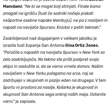
Mamdami
:
"Ne bi se mogel bolj strinjati. Finale bomo
zmagali na igrišču (tudi če sodniki nočejo piskati
nešportne osebne napake Wembyju), ne pa z nasiljem in
napadi na navijače Spursov. Knicksi v petih tekmah."
Zaskrbljenost nad dogajanjem v velikem jabolku je
izrazila tudi županja San Antonia
Gina Ortiz Jones
.
"Poročila o napadih na navijače Spursov v New York so
zelo zaskrbljujoča. Na tekmo ste prišli podpret svojo
ekipo in zaslužite si, da se varno vrnete domov. Našim
navijačem v New Yorku polagamo na srce, naj se
zadržujejo v skupinah in pazijo eden na drugega. V tem
športu ni prostora za nasilje. Košarka je skupnost in
skupnost San Antonia sega onkraj naših meja. Ostanite
varni,"
je zapisala.