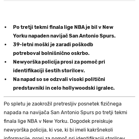
Po tretji tekmi finala lige NBA je bil v New
Yorku napaden navijač San Antonio Spurs.
39-letni moški je zaradi poškodb
potreboval bolnišnično oskrbo.
Newyorška policija prosi za pomoč pri
identifikaciji šestih storilcev.
Na napad so se odzvali visoki politični
predstavniki in celo hollywoodski igralec.
Po spletu je zaokrožil pretresljiv posnetek fizičnega
napada na navijača San Antonio Spurs po tretji tekmi
finala lige NBA v New Yorku. Dogodek preiskuje
newyorška policija, ki vse, ki bi imeli kakršnekoli
informacije, prosi za pomoč pri identifikaciji storilcev.