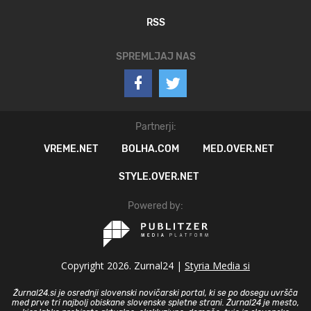
RSS
SPREMLJAJ NAS
Partnerji:
VREME.NET
BOLHA.COM
MED.OVER.NET
STYLE.OVER.NET
Powered by:
Copyright 2026. Zurnal24 |
Styria Media si
Žurnal24.si je osrednji slovenski novičarski portal, ki se po dosegu uvršča
med prve tri najbolj obiskane slovenske spletne strani. Žurnal24 je mesto,