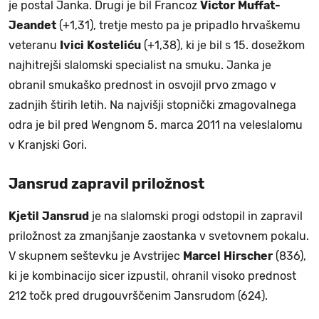
je postal Janka. Drugi je bil Francoz
Victor
Muffat-
Jeandet
(+1,31), tretje mesto pa je pripadlo hrvaškemu
veteranu
Ivici
Kosteliću
(+1,38), ki je bil s 15. dosežkom
najhitrejši slalomski specialist na smuku. Janka je
obranil smukaško prednost in osvojil prvo zmago v
zadnjih štirih letih. Na najvišji stopnički zmagovalnega
odra je bil pred Wengnom 5. marca 2011 na veleslalomu
v Kranjski Gori.
Jansrud zapravil priložnost
Kjetil
Jansrud
je na slalomski progi odstopil in zapravil
priložnost za zmanjšanje zaostanka v svetovnem pokalu.
V skupnem seštevku je Avstrijec
Marcel
Hirscher
(836),
ki je kombinacijo sicer izpustil, ohranil visoko prednost
212 točk pred drugouvrščenim Jansrudom (624).