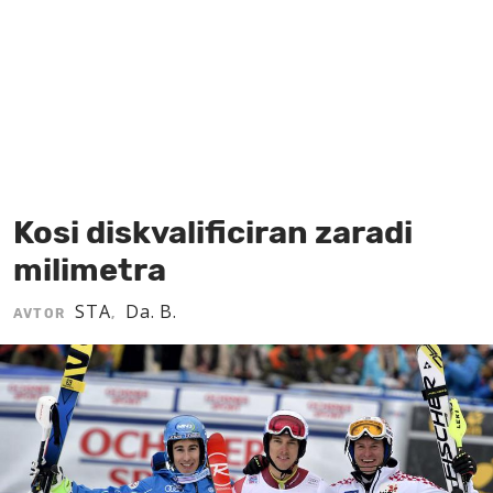
MOJ SANJ
Kosi diskvalificiran zaradi
milimetra
STA
Da. B.
AVTOR
,