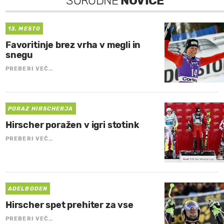
SORODNE
NOVICE
13. MESTO
Favoritinje brez vrha v megli in
snegu
PREBERI VEČ…
PORAZ HIRSCHERJA
Hirscher poražen v igri stotink
PREBERI VEČ…
ADELBODEN
Hirscher spet prehiter za vse
PREBERI VEČ…