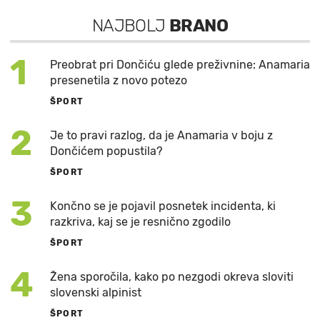
NAJBOLJ
BRANO
1
Preobrat pri Dončiću glede preživnine: Anamaria
presenetila z novo potezo
ŠPORT
2
Je to pravi razlog, da je Anamaria v boju z
Dončićem popustila?
ŠPORT
3
Končno se je pojavil posnetek incidenta, ki
razkriva, kaj se je resnično zgodilo
ŠPORT
4
Žena sporočila, kako po nezgodi okreva sloviti
slovenski alpinist
ŠPORT