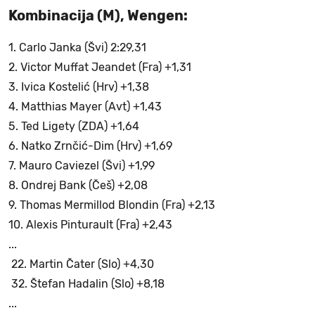
Kombinacija (M), Wengen:
1. Carlo Janka (Švi) 2:29,31
2. Victor Muffat Jeandet (Fra) +1,31
3. Ivica Kostelić (Hrv) +1,38
4. Matthias Mayer (Avt) +1,43
5. Ted Ligety (ZDA) +1,64
6. Natko Zrnčić-Dim (Hrv) +1,69
7. Mauro Caviezel (Švi) +1,99
8. Ondrej Bank (Češ) +2,08
9. Thomas Mermillod Blondin (Fra) +2,13
10. Alexis Pinturault (Fra) +2,43
...
22. Martin Čater (Slo) +4,30
32. Štefan Hadalin (Slo) +8,18
...