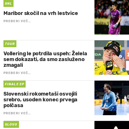
SNL
Maribor skočil na vrh lestvice
PREBERI VEČ…
TOUR
Vollering le potrdila uspeh: Želela
sem dokazati, da smo zasluženo
zmagali
PREBERI VEČ…
FINALE EP
Slovenski rokometaši osvojili
srebro, usoden konec prvega
polčasa
PREBERI VEČ…
SLOVO