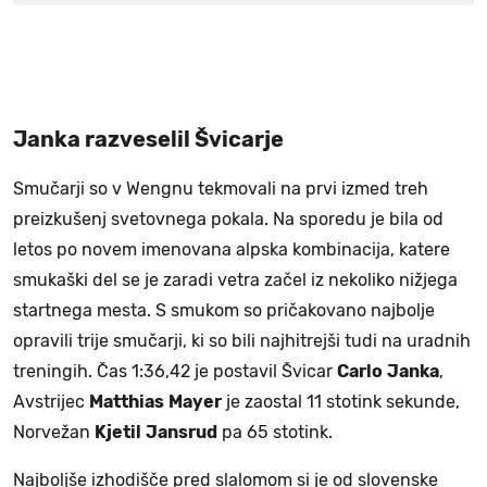
Janka razveselil Švicarje
Smučarji so v Wengnu tekmovali na prvi izmed treh
preizkušenj svetovnega pokala. Na sporedu je bila od
letos po novem imenovana alpska kombinacija, katere
smukaški del se je zaradi vetra začel iz nekoliko nižjega
startnega mesta. S smukom so pričakovano najbolje
opravili trije smučarji, ki so bili najhitrejši tudi na uradnih
treningih. Čas 1:36,42 je postavil Švicar
Carlo
Janka
,
Avstrijec
Matthias
Mayer
je zaostal 11 stotink sekunde,
Norvežan
Kjetil
Jansrud
pa 65 stotink.
Najboljše izhodišče pred slalomom si je od slovenske