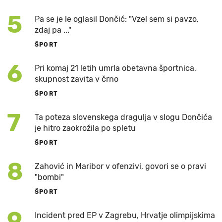
5
Pa se je le oglasil Dončić: "Vzel sem si pavzo,
zdaj pa ..."
ŠPORT
6
Pri komaj 21 letih umrla obetavna športnica,
skupnost zavita v črno
ŠPORT
7
Ta poteza slovenskega dragulja v slogu Dončića
je hitro zaokrožila po spletu
ŠPORT
8
Zahović in Maribor v ofenzivi, govori se o pravi
"bombi"
ŠPORT
9
Incident pred EP v Zagrebu, Hrvatje olimpijskima