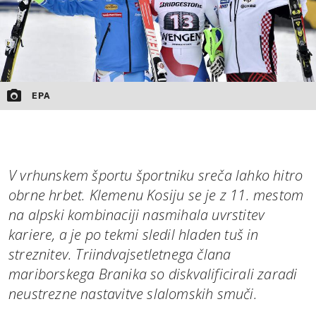
EPA
V vrhunskem športu športniku sreča lahko hitro
obrne hrbet. Klemenu Kosiju se je z 11. mestom
na alpski kombinaciji nasmihala uvrstitev
kariere, a je po tekmi sledil hladen tuš in
streznitev. Triindvajsetletnega člana
mariborskega Branika so diskvalificirali zaradi
neustrezne nastavitve slalomskih smuči.