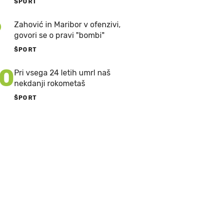
ŠPORT
9
Zahović in Maribor v ofenzivi,
govori se o pravi "bombi"
ŠPORT
10
Pri vsega 24 letih umrl naš
nekdanji rokometaš
ŠPORT