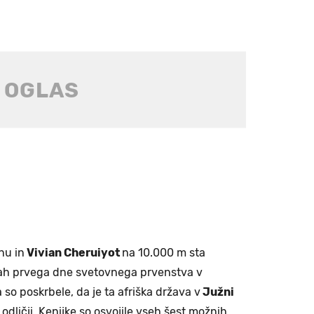
nu in
Vivian Cheruiyot
na 10.000 m sta
ah prvega dne svetovnega prvenstva v
a so poskrbele, da je ta afriška država v
Južni
dličji. Kenijke so osvojile vseh šest možnih