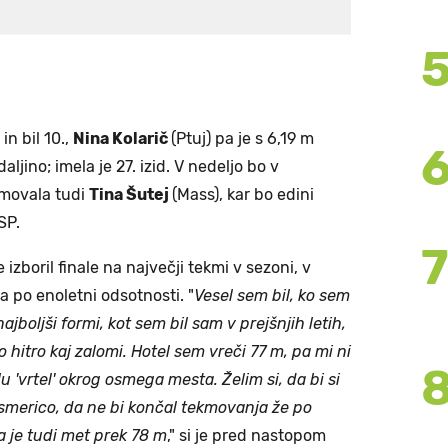
in bil 10.,
Nina Kolarič
(Ptuj) pa je s 6,19 m
aljino; imela je 27. izid. V nedeljo bo v
ekmovala tudi
Tina Šutej
(Mass), kar bo edini
SP.
je izboril finale na največji tekmi v sezoni, v
ča po enoletni odsotnosti. "
Vesel sem bil, ko sem
najboljši formi, kot sem bil sam v prejšnjih letih,
 hitro kaj zalomi. Hotel sem vreči 77 m, pa mi ni
 'vrtel' okrog osmega mesta. Želim si, da bi si
osmerico, da ne bi končal tekmovanja že po
ja je tudi met prek 78 m
," si je pred nastopom