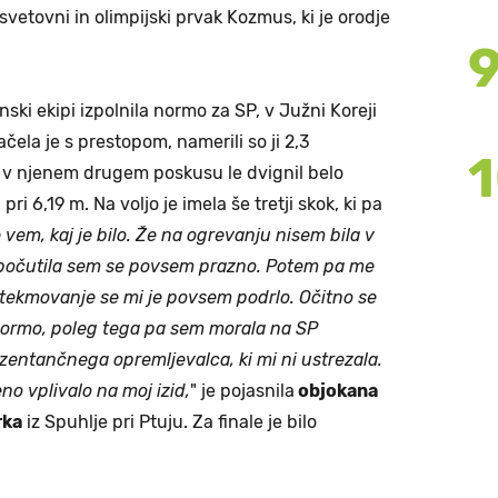
svetovni in olimpijski prvak Kozmus, ki je orodje
nski ekipi izpolnila normo za SP, v Južni Koreji
ačela je s prestopom, namerili so ji 2,3
 v njenem drugem poskusu le dvignil belo
pri 6,19 m. Na voljo je imela še tretji skok, ki pa
 vem, kaj je bilo. Že na ogrevanju nisem bila v
počutila sem se povsem prazno. Potem pa me
n tekmovanje se mi je povsem podrlo. Očitno se
normo, poleg tega pa sem morala na SP
zentančnega opremljevalca, ki mi ni ustrezala.
no vplivalo na moj izid,
" je pojasnila
objokana
rka
iz Spuhlje pri Ptuju. Za finale je bilo