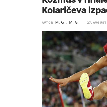
Kolaričeva izpa
M. G.
M. G:
AVTOR
,
27. AVGUST