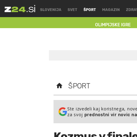
SLOVENIJA
SVET
ŠPORT
MAGAZIN
ZDRA
OLIMPIJSKE IGRE
ŠPORT
Ste izvedeli kaj koristnega, nov
za svoj
prednostni vir novic n
Kozmus v finale