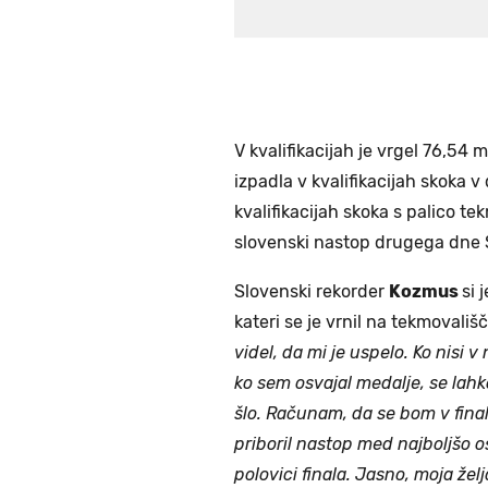
V kvalifikacijah je vrgel 76,54 m 
izpadla v kvalifikacijah skoka v d
kvalifikacijah skoka s palico t
slovenski nastop drugega dne 
Slovenski rekorder
Kozmus
si 
kateri se je vrnil na tekmovališ
videl, da mi je uspelo. Ko nisi v 
ko sem osvajal medalje, se lahko
šlo. Računam, da se bom v finalu
priboril nastop med najboljšo 
polovici finala. Jasno, moja žel