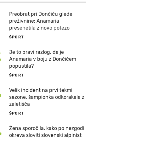
Preobrat pri Dončiću glede
preživnine: Anamaria
presenetila z novo potezo
ŠPORT
2
Je to pravi razlog, da je
Anamaria v boju z Dončićem
popustila?
ŠPORT
3
Velik incident na prvi tekmi
sezone, šampionka odkorakala z
zaletišča
ŠPORT
4
Žena sporočila, kako po nezgodi
okreva sloviti slovenski alpinist