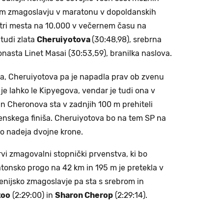
nem zmagoslavju v maratonu v dopoldanskih
 tri mesta na 10.000 v večernem času na
tudi zlata
Cheruiyotova
(30:48,98), srebrna
onasta Linet Masai (30:53,59), branilka naslova.
eka, Cheruiyotova pa je napadla prav ob zvenu
i je lahko le Kipyegova, vendar je tudi ona v
in Cheronova sta v zadnjih 100 m prehiteli
enskega finiša. Cheruiyotova bo na tem SP na
ko nadeja dvojne krone.
vi zmagovalni stopnički prvenstva, ki bo
tonsko progo na 42 km in 195 m je pretekla v
enijsko zmagoslavje pa sta s srebrom in
too
(2:29:00) in
Sharon Cherop
(2:29:14).