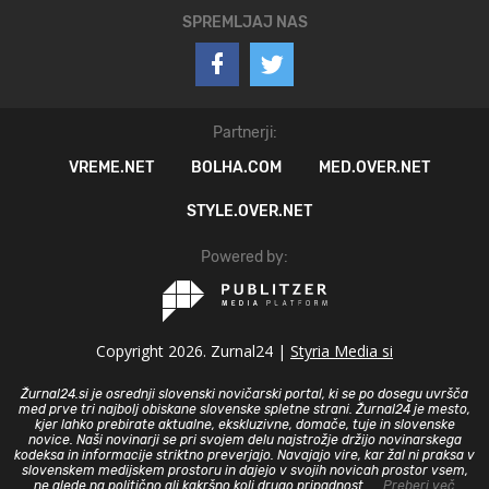
SPREMLJAJ NAS
Partnerji:
VREME.NET
BOLHA.COM
MED.OVER.NET
STYLE.OVER.NET
Powered by:
Copyright 2026. Zurnal24 |
Styria Media si
Žurnal24.si je osrednji slovenski novičarski portal, ki se po dosegu uvršča
med prve tri najbolj obiskane slovenske spletne strani. Žurnal24 je mesto,
kjer lahko prebirate aktualne, ekskluzivne, domače, tuje in slovenske
novice. Naši novinarji se pri svojem delu najstrožje držijo novinarskega
kodeksa in informacije striktno preverjajo. Navajajo vire, kar žal ni praksa v
slovenskem medijskem prostoru in dajejo v svojih novicah prostor vsem,
ne glede na politično ali kakršno koli drugo pripadnost.
... Preberi več