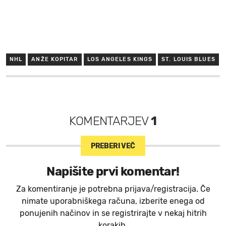
NHL
ANŽE KOPITAR
LOS ANGELES KINGS
ST. LOUIS BLUES
KOMENTARJEV
1
PREBERI VEČ
Napišite prvi komentar!
Za komentiranje je potrebna prijava/registracija. Če
nimate uporabniškega računa, izberite enega od
ponujenih načinov in se registrirajte v nekaj hitrih
korakih.