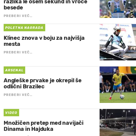
razlika le osem sekund in vroče
besede
PREBERI VEČ…
POLETNA NAGRADA
Klinec znova v boju za najvišja
mesta
PREBERI VEČ…
ARSENAL
Angleške prvake je okrepil še
odlični Brazilec
PREBERI VEČ…
VIDEO
Množičen pretep med navijači
Dinama in Hajduka