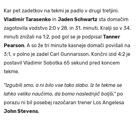
Kar pet zadetkov na tekmi je padlo v drugi tretjini.
Vladimir Tarasenko
in
Jaden Schwartz
sta domačim
zagotovila vodstvo 2:0 v 28. in 31. minuti. Kralji so v 34.
minuti znižali na 1:2, pod gol se je podpisal
Tanner
Pearson
. A so že tri minute kasneje domači povišali na
3:1, v polno je zadel Carl Gunnarsson. Končni izid 4:2 je
postavil Vladimir Sobotka 65 sekund pred koncem
tekme.
"Izgubili smo, a ni bilo vse tako slabo. Iz te tekme se
lahko veliko naučimo, da bomo naslednjič boljši,"
po
porazu ni bil posebej razočaran trener Los Angelesa
John Stevens
.