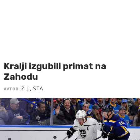
MOJ SANJ
Kralji izgubili primat na
Zahodu
Ž. J., STA
AVTOR