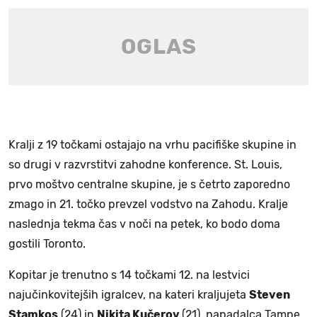
Kralji z 19 točkami ostajajo na vrhu pacifiške skupine in
so drugi v razvrstitvi zahodne konference. St. Louis,
prvo moštvo centralne skupine, je s četrto zaporedno
zmago in 21. točko prevzel vodstvo na Zahodu. Kralje
naslednja tekma čas v noči na petek, ko bodo doma
gostili Toronto.
Kopitar je trenutno s 14 točkami 12. na lestvici
najučinkovitejših igralcev, na kateri kraljujeta
Steven
Stamkos
(24) in
Nikita Kučerov
(21), napadalca Tampe,