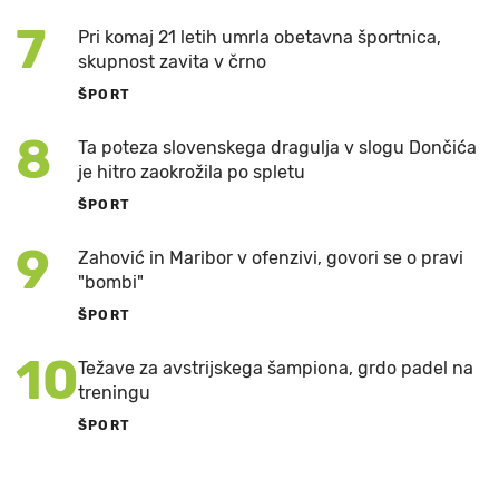
7
Pri komaj 21 letih umrla obetavna športnica,
skupnost zavita v črno
ŠPORT
8
Ta poteza slovenskega dragulja v slogu Dončića
je hitro zaokrožila po spletu
ŠPORT
9
Zahović in Maribor v ofenzivi, govori se o pravi
"bombi"
ŠPORT
10
Težave za avstrijskega šampiona, grdo padel na
treningu
ŠPORT