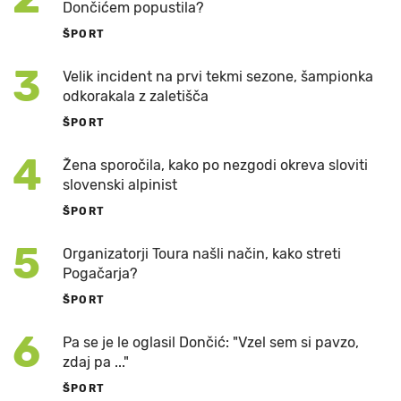
Dončićem popustila?
ŠPORT
3
Velik incident na prvi tekmi sezone, šampionka
odkorakala z zaletišča
ŠPORT
4
Žena sporočila, kako po nezgodi okreva sloviti
slovenski alpinist
ŠPORT
5
Organizatorji Toura našli način, kako streti
Pogačarja?
ŠPORT
6
Pa se je le oglasil Dončić: "Vzel sem si pavzo,
zdaj pa ..."
ŠPORT