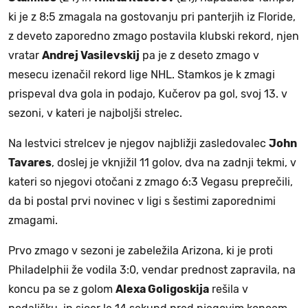
ki je z 8:5 zmagala na gostovanju pri panterjih iz Floride,
z deveto zaporedno zmago postavila klubski rekord, njen
vratar
Andrej Vasilevskij
pa je z deseto zmago v
mesecu izenačil rekord lige NHL. Stamkos je k zmagi
prispeval dva gola in podajo, Kučerov pa gol, svoj 13. v
sezoni, v kateri je najboljši strelec.
Na lestvici strelcev je njegov najbližji zasledovalec
John
Tavares
, doslej je vknjižil 11 golov, dva na zadnji tekmi, v
kateri so njegovi otočani z zmago 6:3 Vegasu preprečili,
da bi postal prvi novinec v ligi s šestimi zaporednimi
zmagami.
Prvo zmago v sezoni je zabeležila Arizona, ki je proti
Philadelphii že vodila 3:0, vendar prednost zapravila, na
koncu pa se z golom
Alexa Goligoskija
rešila v