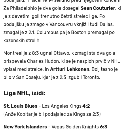
podaljšku, in sicer le 14 sekund pred njegovim koncem.
Za Philadelphio je dva gola dosegel
Sean Couturier
, ki
je z devetimi goli trenutno četrti strelec lige. Po
podaljšku je zmago v Vancouvru vknjižil tudi Dallas,
zmagal je z 2:1, Columbus pa je Boston premagal po
kazenskih strelih.
Montreal je z 8:3 ugnal Ottawo, k zmagi sta dva gola
prispevala Charles Hudon, ki se je nasploh prvič v NHL
vpisal med strelce, in
Artturi Lehkonen
. Bolj tesno je
bilo v San Joseju, kjer je z 2:3 izgubil Toronto.
Liga NHL, izidi:
St. Louis Blues
- Los Angeles Kings
4:2
(Anže Kopitar je bil podajalec za Kings za 2:3)
New York Islanders
- Vegas Golden Knights
6:3