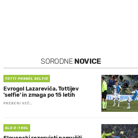
SORODNE
NOVICE
TOTTI POSNEL SELFIE
Evrogol Lazarevića, Tottijev
'selfie' in zmaga po 15 letih
PREBERI VEČ…
SLO 0-1 KOL