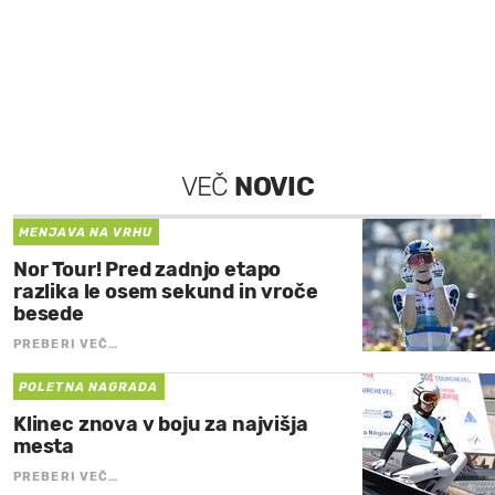
VEČ
NOVIC
MENJAVA NA VRHU
Nor Tour! Pred zadnjo etapo
razlika le osem sekund in vroče
besede
PREBERI VEČ…
POLETNA NAGRADA
Klinec znova v boju za najvišja
mesta
PREBERI VEČ…