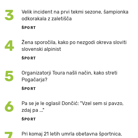
3
Velik incident na prvi tekmi sezone, šampionka
odkorakala z zaletišča
ŠPORT
4
Žena sporočila, kako po nezgodi okreva sloviti
slovenski alpinist
ŠPORT
5
Organizatorji Toura našli način, kako streti
Pogačarja?
ŠPORT
6
Pa se je le oglasil Dončić: "Vzel sem si pavzo,
zdaj pa ..."
ŠPORT
7
Pri komaj 21 letih umrla obetavna športnica,