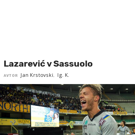
MOJ SANJ
Lazarević v Sassuolo
Jan Krstovski
Ig. K.
AVTOR
,