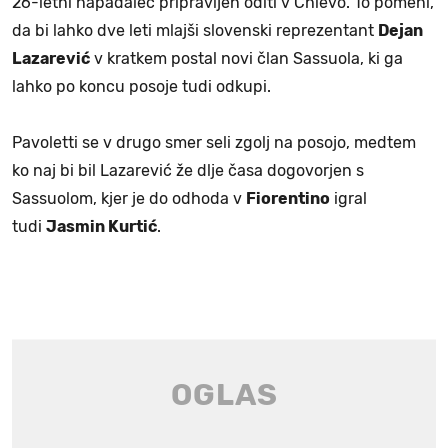
26-letni napadalec pripravljen oditi v Chievo. To pomeni,
da bi lahko dve leti mlajši slovenski reprezentant
Dejan
Lazarević
v kratkem postal novi član Sassuola, ki ga
lahko po koncu posoje tudi odkupi.
Pavoletti se v drugo smer seli zgolj na posojo, medtem
ko naj bi bil Lazarević že dlje časa dogovorjen s
Sassuolom, kjer je do odhoda v
Fiorentino
igral
tudi
Jasmin Kurtić
.