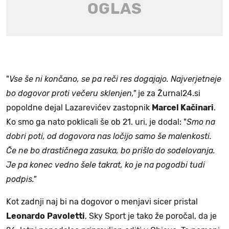
"
Vse še ni končano, se pa reči res dogajajo. Najverjetneje
bo dogovor proti večeru sklenjen,"
je za Žurnal24.si
popoldne dejal Lazarevićev zastopnik
Marcel Kačinari
.
Ko smo ga nato poklicali še ob 21. uri, je dodal: "
Smo na
dobri poti, od dogovora nas ločijo samo še malenkosti.
Če ne bo drastičnega zasuka, bo prišlo do sodelovanja.
Je pa konec vedno šele takrat, ko je na pogodbi tudi
podpis."
Kot zadnji naj bi na dogovor o menjavi sicer pristal
Leonardo
Pavoletti
, Sky Sport je tako že poročal, da je