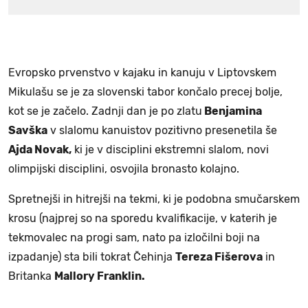
Evropsko prvenstvo v kajaku in kanuju v Liptovskem
Mikulašu se je za slovenski tabor končalo precej bolje,
kot se je začelo. Zadnji dan je po zlatu
Benjamina
Savška
v slalomu kanuistov pozitivno presenetila še
Ajda Novak,
ki je v disciplini ekstremni slalom, novi
olimpijski disciplini, osvojila bronasto kolajno.
Spretnejši in hitrejši na tekmi, ki je podobna smučarskem
krosu (najprej so na sporedu kvalifikacije, v katerih je
tekmovalec na progi sam, nato pa izločilni boji na
izpadanje) sta bili tokrat Čehinja
Tereza Fišerova
in
Britanka
Mallory Franklin.