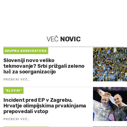
VEČ
NOVIC
SKUPNA KANDIDATURA
Sloveniji novo veliko
tekmovanje? Srbi prižgali zeleno
luč za soorganizacijo
PREBERI VEČ…
"KLOVNI"
Incident pred EP v Zagrebu,
Hrvatje olimpijskima prvakinjama
prepovedali vstop
PREBERI VEČ…