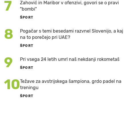
7
Zahović in Maribor v ofenzivi, govori se o pravi
"bombi"
ŠPORT
8
Pogačar s temi besedami razvnel Slovenijo, a kaj
na to porečejo pri UAE?
ŠPORT
9
Pri vsega 24 letih umrl naš nekdanji rokometaš
ŠPORT
10
Težave za avstrijskega šampiona, grdo padel na
treningu
ŠPORT