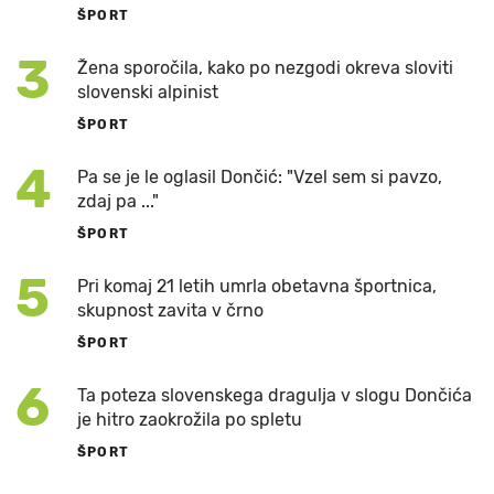
ŠPORT
3
Žena sporočila, kako po nezgodi okreva sloviti
slovenski alpinist
ŠPORT
4
Pa se je le oglasil Dončić: "Vzel sem si pavzo,
zdaj pa ..."
ŠPORT
5
Pri komaj 21 letih umrla obetavna športnica,
skupnost zavita v črno
ŠPORT
6
Ta poteza slovenskega dragulja v slogu Dončića
je hitro zaokrožila po spletu
ŠPORT