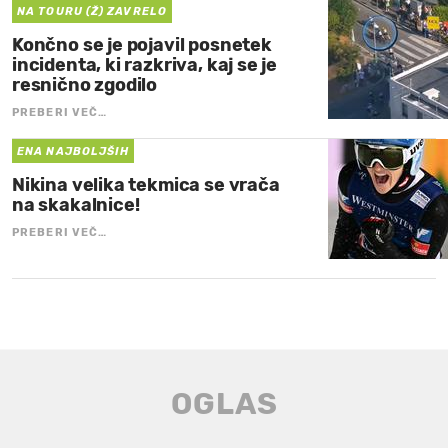
NA TOURU (Ž) ZAVRELO
Končno se je pojavil posnetek
incidenta, ki razkriva, kaj se je
resnično zgodilo
PREBERI VEČ…
ENA NAJBOLJŠIH
Nikina velika tekmica se vrača
na skakalnice!
PREBERI VEČ…