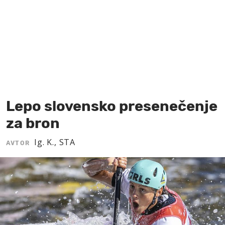
MOJ SANJ
Lepo slovensko presenečenje
za bron
Ig. K., STA
AVTOR