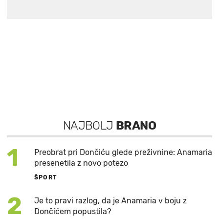
NAJBOLJ
BRANO
1
Preobrat pri Dončiću glede preživnine: Anamaria
presenetila z novo potezo
ŠPORT
2
Je to pravi razlog, da je Anamaria v boju z
Dončićem popustila?