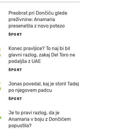
Preobrat pri Dončiću glede
preživnine: Anamaria
presenetila z novo potezo
ŠPORT
2
Konec pravljice? To naj bi bil
glavni razlog, zakaj Del Toro ne
podaljša z UAE
ŠPORT
3
Jonas povedal, kaj je storil Tadej
po njegovem padcu
ŠPORT
4
Je to pravi razlog, da je
Anamaria v boju z Dončićem
popustila?