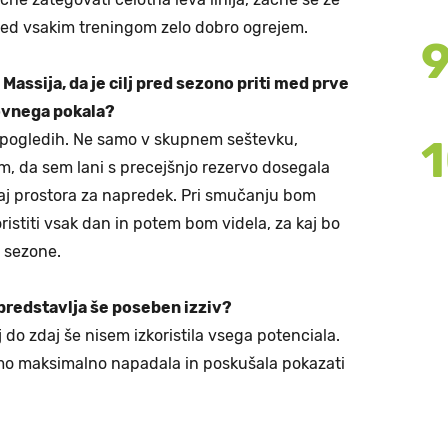
red vsakim treningom zelo dobro ogrejem.
Massija, da je cilj pred sezono priti med prve
ovnega pokala?
seh pogledih. Ne samo v skupnem seštevku,
m, da sem lani s precejšnjo rezervo dosegala
ekaj prostora za napredek. Pri smučanju bom
ristiti vsak dan in potem bom videla, za kaj bo
a sezone.
predstavlja še poseben izziv?
 do zdaj še nisem izkoristila vsega potenciala.
mo maksimalno napadala in poskušala pokazati