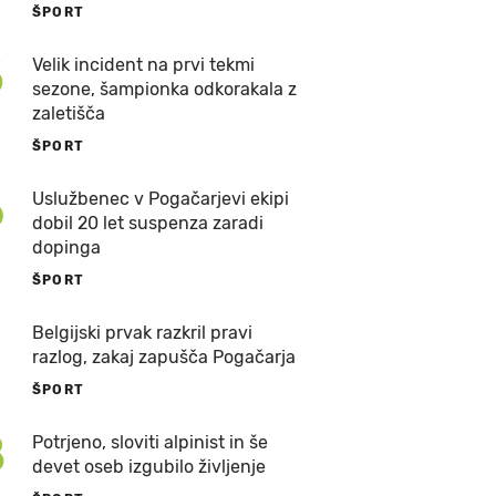
ŠPORT
5
Velik incident na prvi tekmi
sezone, šampionka odkorakala z
zaletišča
ŠPORT
6
Uslužbenec v Pogačarjevi ekipi
dobil 20 let suspenza zaradi
dopinga
ŠPORT
7
Belgijski prvak razkril pravi
razlog, zakaj zapušča Pogačarja
ŠPORT
8
Potrjeno, sloviti alpinist in še
devet oseb izgubilo življenje