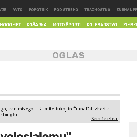
VJE
AVTO
POPOTNIK
POD STREHO
TRAJNOSTNO
ŽURNAL P
NOGOMET
KOŠARKA
MOTO ŠPORTI
KOLESARSTVO
ZIMSK
ega, zanimivega… Kliknite tukaj in Žurnal24 izberite
.
a Googlu
Sem že izbral
 veleslalomu"