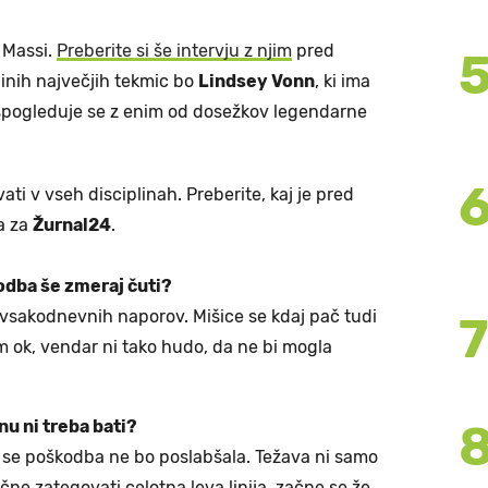
 Massi.
Preberite si še intervju z njim
pred
inih največjih tekmic bo
Lindsey Vonn
, ki ima
spogleduje se z enim od dosežkov legendarne
vati v vseh disciplinah. Preberite, kaj je pred
a za
Žurnal24
.
odba še zmeraj čuti?
 vsakodnevnih naporov. Mišice se kdaj pač tudi
m ok, vendar ni tako hudo, da ne bi mogla
nu ni treba bati?
a se poškodba ne bo poslabšala. Težava ni samo
čne zategovati celotna leva linija, začne se že