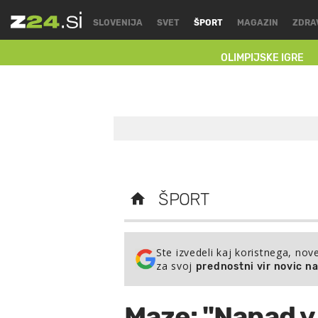
SLOVENIJA
SVET
ŠPORT
MAGAZIN
ZDRA
OLIMPIJSKE IGRE
ŠPORT
Ste izvedeli kaj koristnega, nov
za svoj
prednostni vir novic n
Maze: "Napad v