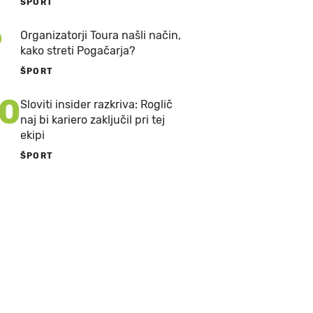
ŠPORT
9
Organizatorji Toura našli način,
kako streti Pogačarja?
ŠPORT
10
Sloviti insider razkriva: Roglič
naj bi kariero zaključil pri tej
ekipi
ŠPORT