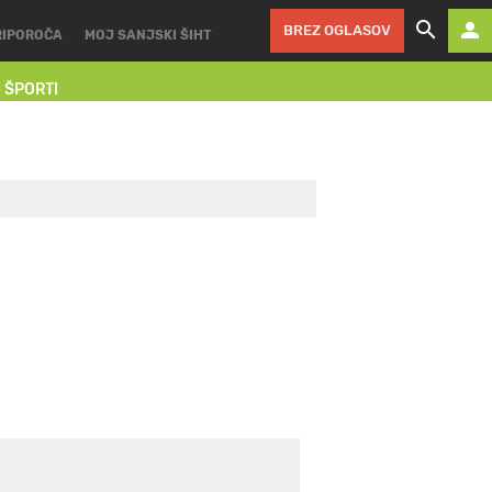
BREZ OGLASOV
RIPOROČA
MOJ SANJSKI ŠIHT
I ŠPORTI