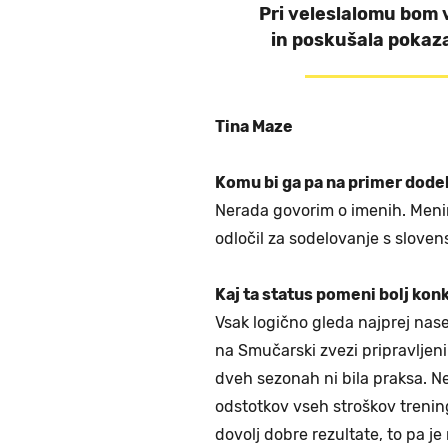
Pri veleslalomu bom
in poskušala pokaza
Tina Maze
Komu bi ga pa na primer dodeli
Nerada govorim o imenih. Menim
odločil za sodelovanje s slove
Kaj ta status pomeni bolj kon
Vsak logično gleda najprej nase
na Smučarski zvezi pripravljeni
dveh sezonah ni bila praksa. Ne
odstotkov vseh stroškov trening
dovolj dobre rezultate, to pa je 