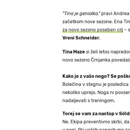
"Tina je genialka,"
pravi Andrea
začetkom nove sezone. Ena Tin
za novo sezono poseben cilj
– 
Vreni Schneider
.
Tina Maze
si želi letos napredo
novo sezono Črnjanka povedal
Kako je z vašo nogo? Se pošk
Bolečina v stegnu je posledica
nekoliko uprejo. Noga ni povse
nadaljevati s treningom.
Torej se vam za nastop v Söld
Ne. Ekipa preventivno skrbi, d
v nogi. Pri večjih naporih me za