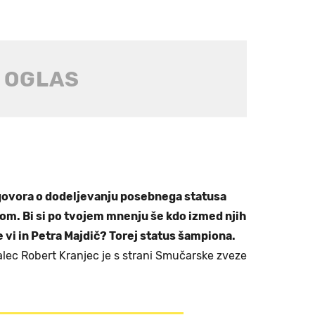
 govora o dodeljevanju posebnega statusa
m. Bi si po tvojem mnenju še kdo izmed njih
te vi in Petra Majdič? Torej status šampiona.
alec Robert Kranjec je s strani Smučarske zveze