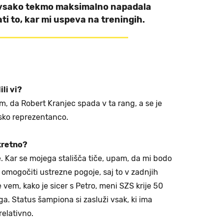
 vsako tekmo maksimalno napadala
ti to, kar mi uspeva na treningih.
li vi?
, da Robert Kranjec spada v ta rang, a se je
nsko reprezentanco.
kretno?
. Kar se mojega stališča tiče, upam, da mi bodo
 omogočiti ustrezne pogoje, saj to v zadnjih
 vem, kako je sicer s Petro, meni SZS krije 50
a. Status šampiona si zasluži vsak, ki ima
relativno.