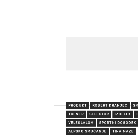
PRODUKT
ROBERT KRANJEC
S
TRENER
SELEKTOR
IZDELEK
VELESLALOM
ŠPORTNI DOGODEK
ALPSKO SMUČANJE
TINA MAZE