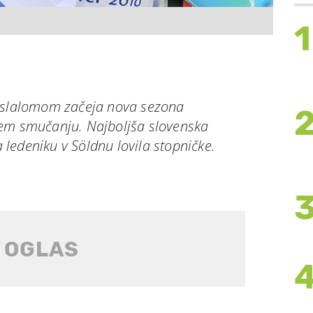
1
leslalomom začeja nova sezona
kem smučanju. Najboljša slovenska
ledeniku v Söldnu lovila stopničke.