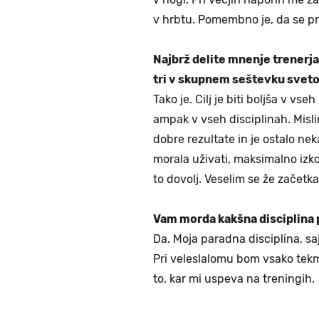
v hrbtu. Pomembno je, da se p
Najbrž delite mnenje trenerja 
tri v skupnem seštevku svet
Tako je. Cilj je biti boljša v v
ampak v vseh disciplinah. Misli
dobre rezultate in je ostalo n
morala uživati, maksimalno izko
to dovolj. Veselim se že začetk
Vam morda kakšna disciplina 
Da. Moja paradna disciplina, saj
Pri veleslalomu bom vsako tek
to, kar mi uspeva na treningih.