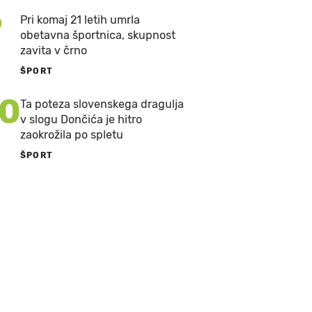
9
Pri komaj 21 letih umrla
obetavna športnica, skupnost
zavita v črno
ŠPORT
10
Ta poteza slovenskega dragulja
v slogu Dončića je hitro
zaokrožila po spletu
ŠPORT