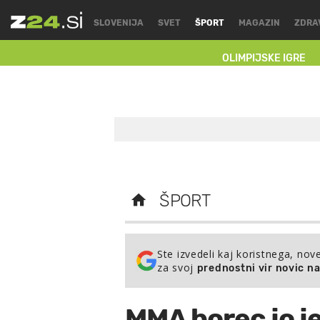
SLOVENIJA
SVET
ŠPORT
MAGAZIN
ZDRA
OLIMPIJSKE IGRE
ŠPORT
Ste izvedeli kaj koristnega, nov
za svoj
prednostni vir novic n
MMA borec jo je