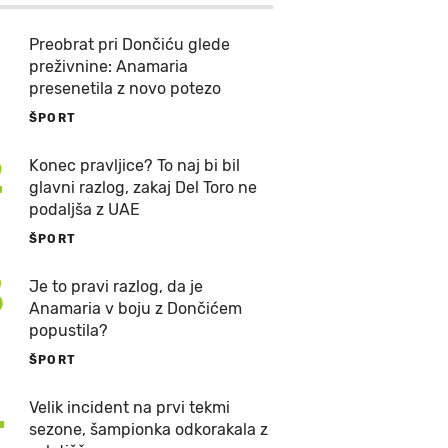
Preobrat pri Dončiću glede
preživnine: Anamaria
presenetila z novo potezo
ŠPORT
2
Konec pravljice? To naj bi bil
glavni razlog, zakaj Del Toro ne
podaljša z UAE
ŠPORT
3
Je to pravi razlog, da je
Anamaria v boju z Dončićem
popustila?
ŠPORT
4
Velik incident na prvi tekmi
sezone, šampionka odkorakala z