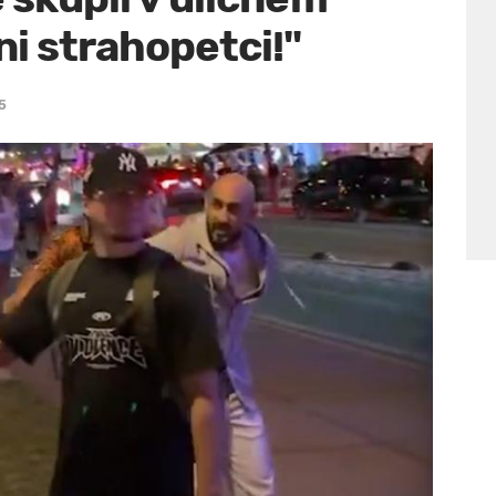
i strahopetci!"
5