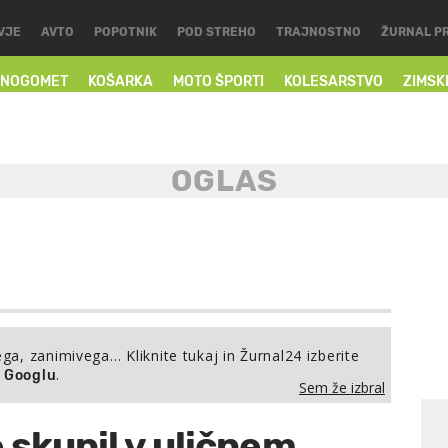
VJE
AVTO
POPOTNIK
POD STREHO
TRAJNOSTNO
ŽURNAL P
NOGOMET
KOŠARKA
MOTO ŠPORTI
KOLESARSTVO
ZIMSK
ega, zanimivega… Kliknite tukaj in Žurnal24 izberite
.
a Googlu
Sem že izbral
 skupil v uličnem