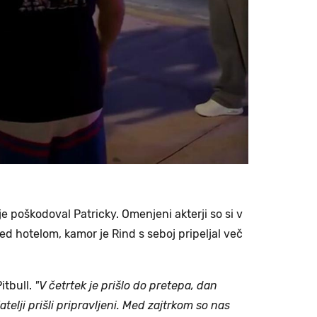
 je poškodoval Patricky. Omenjeni akterji so si v
red hotelom, kamor je Rind s seboj pripeljal več
itbull.
"V četrtek je prišlo do pretepa, dan
atelji prišli pripravljeni. Med zajtrkom so nas