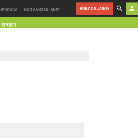
BREZ OGLASOV
RIPOROČA
MOJ SANJSKI ŠIHT
I ŠPORTI