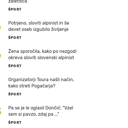
zaletišča
ŠPORT
5
Potrjeno, sloviti alpinist in še
devet oseb izgubilo življenje
ŠPORT
6
Žena sporočila, kako po nezgodi
okreva sloviti slovenski alpinist
ŠPORT
7
Organizatorji Toura našli način,
kako streti Pogačarja?
ŠPORT
8
Pa se je le oglasil Dončić: "Vzel
sem si pavzo, zdaj pa ..."
ŠPORT