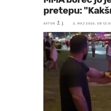
pretepu: "Kakšn
Ž. J.
AVTOR
2. MAJ 2026, OB 12:0