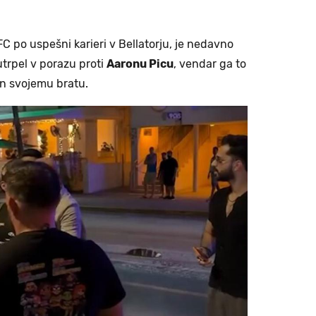
UFC po uspešni karieri v Bellatorju, je nedavno
utrpel v porazu proti
Aaronu Picu
, vendar ga to
ran svojemu bratu.