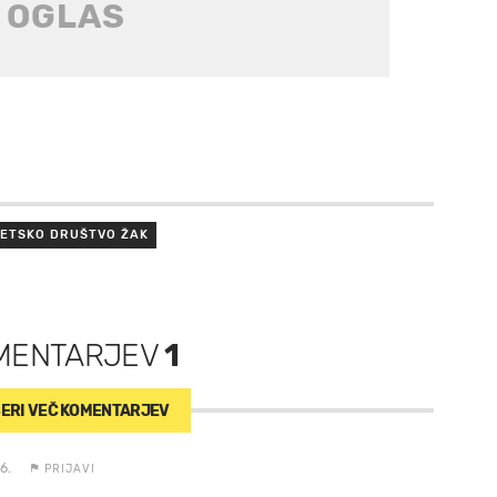
LETSKO DRUŠTVO ŽAK
MENTARJEV
1
ERI VEČ
KOMENTARJEV
6.
PRIJAVI