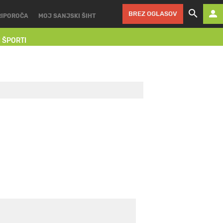
BREZ OGLASOV
RIPOROČA
MOJ SANJSKI ŠIHT
I ŠPORTI