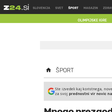
SLOVENIJA
SVET
ŠPORT
MAGAZIN
ZDRA
OLIMPIJSKE IGRE
ŠPORT
Ste izvedeli kaj koristnega, nov
za svoj
prednostni vir novic n
Mnogo prezgod