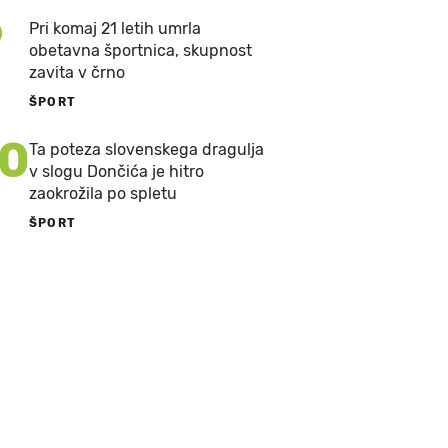
9
Pri komaj 21 letih umrla
obetavna športnica, skupnost
zavita v črno
ŠPORT
10
Ta poteza slovenskega dragulja
v slogu Dončića je hitro
zaokrožila po spletu
ŠPORT