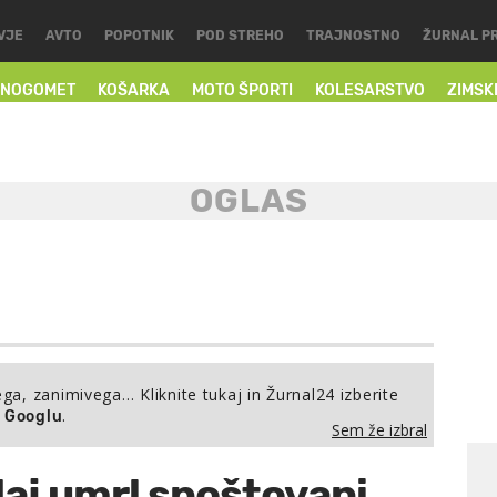
VJE
AVTO
POPOTNIK
POD STREHO
TRAJNOSTNO
ŽURNAL P
NOGOMET
KOŠARKA
MOTO ŠPORTI
KOLESARSTVO
ZIMSK
ega, zanimivega… Kliknite tukaj in Žurnal24 izberite
.
a Googlu
Sem že izbral
aj umrl spoštovani