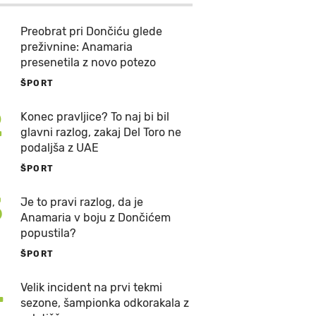
Preobrat pri Dončiću glede
preživnine: Anamaria
presenetila z novo potezo
ŠPORT
2
Konec pravljice? To naj bi bil
glavni razlog, zakaj Del Toro ne
podaljša z UAE
ŠPORT
3
Je to pravi razlog, da je
Anamaria v boju z Dončićem
popustila?
ŠPORT
4
Velik incident na prvi tekmi
sezone, šampionka odkorakala z