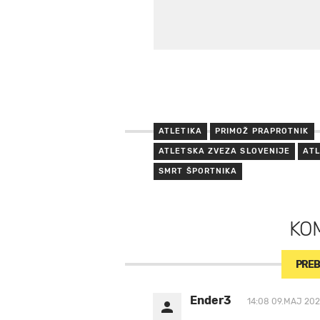
ATLETIKA
PRIMOŽ PRAPROTNIK
ATLETSKA ZVEZA SLOVENIJE
AT
SMRT ŠPORTNIKA
KO
PREB
Ender3
14:08 09.MAJ 202