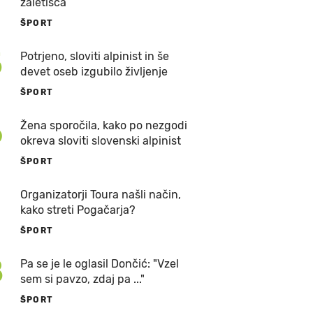
zaletišča
ŠPORT
5
Potrjeno, sloviti alpinist in še
devet oseb izgubilo življenje
ŠPORT
6
Žena sporočila, kako po nezgodi
okreva sloviti slovenski alpinist
ŠPORT
7
Organizatorji Toura našli način,
kako streti Pogačarja?
ŠPORT
8
Pa se je le oglasil Dončić: "Vzel
sem si pavzo, zdaj pa ..."
ŠPORT