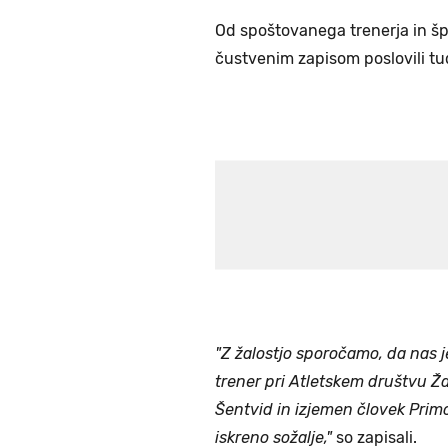
Od spoštovanega trenerja in š
čustvenim zapisom poslovili tudi
"Z žalostjo sporočamo, da nas j
trener pri Atletskem društvu Ž
Šentvid in izjemen človek Prim
iskreno sožalje,"
so zapisali.