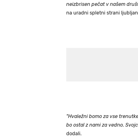
neizbrisen pečat v našem društ
na uradni spletni strani ljublj
"Hvaležni bomo za vse trenutke,
bo ostal z nami za vedno. Svojc
dodali.