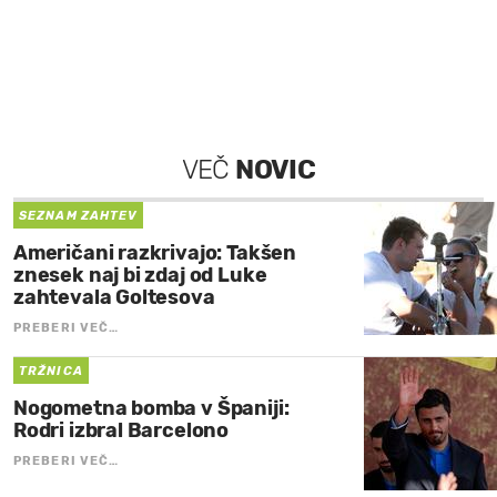
VEČ
NOVIC
SEZNAM ZAHTEV
Američani razkrivajo: Takšen
znesek naj bi zdaj od Luke
zahtevala Goltesova
PREBERI VEČ…
TRŽNICA
Nogometna bomba v Španiji:
Rodri izbral Barcelono
PREBERI VEČ…