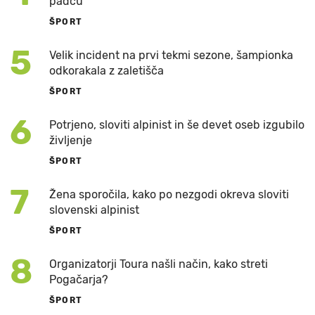
padcu
ŠPORT
5
Velik incident na prvi tekmi sezone, šampionka
odkorakala z zaletišča
ŠPORT
6
Potrjeno, sloviti alpinist in še devet oseb izgubilo
življenje
ŠPORT
7
Žena sporočila, kako po nezgodi okreva sloviti
slovenski alpinist
ŠPORT
8
Organizatorji Toura našli način, kako streti
Pogačarja?
ŠPORT