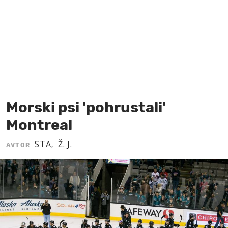
MOJ SANJ
Morski psi 'pohrustali'
Montreal
STA
Ž. J.
AVTOR
,