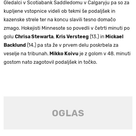
Gledalci v Scotiabank Saddledomu v Calgaryju pa so za
kupljene vstopnice videli ob tekmi še podaljšek in
kazenske strele ter na koncu slavili tesno domačo
zmago. Hokejisti Minnesote so povedli v četrti minuti po
golu
Chrisa Stewarta
,
Kris Versteeg
(13.) in
Mickael
Backlund
(14.) pa sta že v prvem delu poskrbela za
veselje na tribunah.
Mikko Koivu
je z golom v 48. minuti
gostom nato zagotovil podaljšek in točko.