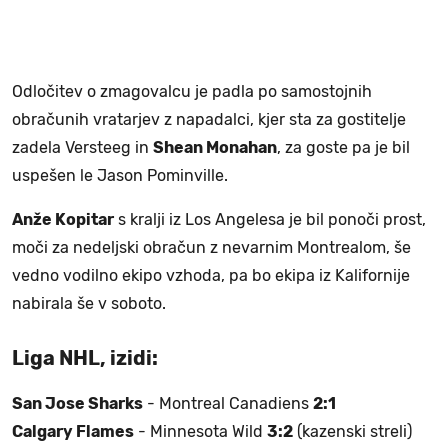
Odločitev o zmagovalcu je padla po samostojnih
obračunih vratarjev z napadalci, kjer sta za gostitelje
zadela Versteeg in
Shean Monahan
, za goste pa je bil
uspešen le Jason Pominville.
Anže Kopitar
s kralji iz Los Angelesa je bil ponoči prost,
moči za nedeljski obračun z nevarnim Montrealom, še
vedno vodilno ekipo vzhoda, pa bo ekipa iz Kalifornije
nabirala še v soboto.
Liga NHL, izidi:
San Jose Sharks
- Montreal Canadiens
2:1
Calgary Flames
- Minnesota Wild
3:2
(kazenski streli)