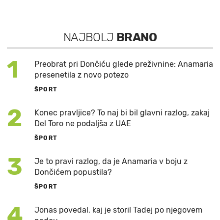
NAJBOLJ
BRANO
1
Preobrat pri Dončiću glede preživnine: Anamaria
presenetila z novo potezo
ŠPORT
2
Konec pravljice? To naj bi bil glavni razlog, zakaj
Del Toro ne podaljša z UAE
ŠPORT
3
Je to pravi razlog, da je Anamaria v boju z
Dončićem popustila?
ŠPORT
4
Jonas povedal, kaj je storil Tadej po njegovem